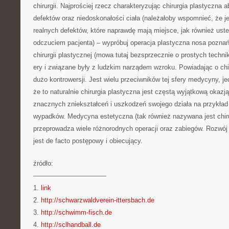
chirurgii. Najprościej rzecz charakteryzując chirurgia plastyczna a
defektów oraz niedoskonałości ciała (należałoby wspomnieć, że je
realnych defektów, które naprawdę mają miejsce, jak również ust
odczuciem pacjenta) – wypróbuj operacja plastyczna nosa pozna
chirurgii plastycznej (mowa tutaj bezsprzecznie o prostych techni
ery i związane były z ludzkim narządem wzroku. Powiadając o chir
dużo kontrowersji. Jest wielu przeciwników tej sfery medycyny, j
że to naturalnie chirurgia plastyczna jest częstą wyjątkową okazją
znacznych zniekształceń i uszkodzeń swojego działa na przykład 
wypadków. Medycyna estetyczna (tak również nazywana jest chiru
przeprowadza wiele różnorodnych operacji oraz zabiegów. Rozwój te
jest de facto postępowy i obiecujący.
źródło:
———————————
1.
link
2.
http://schwarzwaldverein-ittersbach.de
3.
http://schwimm-fisch.de
4.
http://sclhandball.de