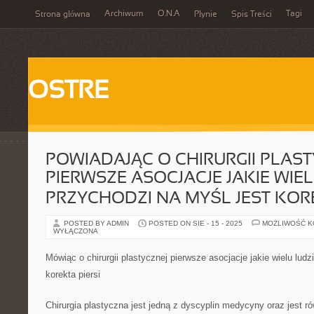
Archiwum
O.N.A
Tagi
Strona główna
Płynie
Spis Treści
OSTRE
POWIADAJĄC O CHIRURGII PLAS
PIERWSZE ASOCJACJE JAKIE WIE
PRZYCHODZI NA MYŚL JEST KORE
POSTED BY ADMIN
POSTED ON SIE - 15 - 2025
MOŻLIWOŚĆ 
WYŁĄCZONA
Mówiąc o chirurgii plastycznej pierwsze asocjacje jakie wielu lud
korekta piersi
Chirurgia plastyczna jest jedną z dyscyplin medycyny oraz jest r