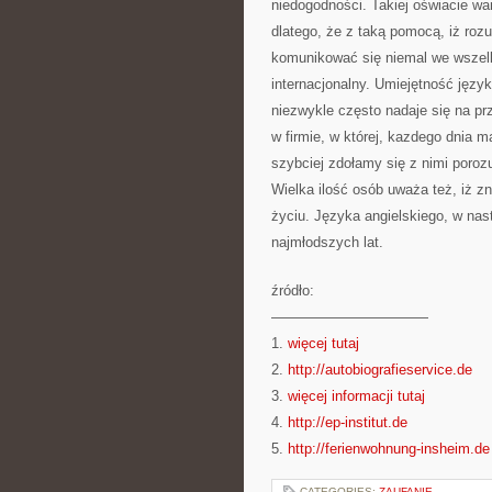
niedogodności. Takiej oświacie wa
dlatego, że z taką pomocą, iż roz
komunikować się niemal we wszelki
internacjonalny. Umiejętność języ
niezwykle często nadaje się na pr
w firmie, w której, kazdego dnia 
szybciej zdołamy się z nimi poro
Wielka ilość osób uważa też, iż z
życiu. Języka angielskiego, w nas
najmłodszych lat.
źródło:
———————————
1.
więcej tutaj
2.
http://autobiografieservice.de
3.
więcej informacji tutaj
4.
http://ep-institut.de
5.
http://ferienwohnung-insheim.de
CATEGORIES:
ZAUFANIE