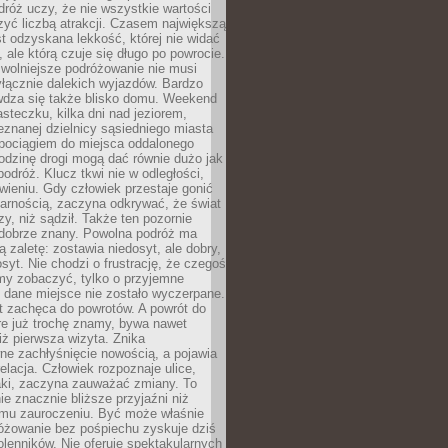
róż uczy, że nie wszystkie wartości
zyć liczbą atrakcji. Czasem największą
st odzyskana lekkość, której nie widać
, ale którą czuje się długo po powrocie.
wolniejsze podróżowanie nie musi
łącznie dalekich wyjazdów. Bardzo
wdza się także blisko domu. Weekend
teczku, kilka dni nad jeziorem,
eznanej dzielnicy sąsiedniego miasta
 pociągiem do miejsca oddalonego
odzinę drogi mogą dać równie dużo jak
odróż. Klucz tkwi nie w odległości,
wieniu. Gdy człowiek przestaje gonić
arnością, zaczyna odkrywać, że świat
zy, niż sądził. Także ten pozornie
 dobrze znany. Powolna podróż ma
ą zaletę: zostawia niedosyt, ale dobry,
syt. Nie chodzi o frustrację, że czegoś
my zobaczyć, tylko o przyjemne
 dane miejsce nie zostało wyczerpane.
t zachęca do powrotów. A powrót do
re już trochę znamy, bywa nawet
iż pierwsza wizyta. Znika
ne zachłyśnięcie nowością, a pojawia
relacja. Człowiek rozpoznaje ulice,
ki, zaczyna zauważać zmiany. To
e znacznie bliższe przyjaźni niż
mu zauroczeniu. Być może właśnie
różowanie bez pośpiechu zyskuje dziś
olenników. Nie oferuje spektakularnych