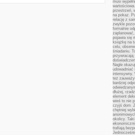
musi wypełni
wartościowa.
przestrzeń, 
na pokaz. P
relację z s
zwykle pozos
formalnie o
zaplanować,
pojawia się 
książkę na t
celu, obserw
śniadaniu. T
przywracają 
doświadczeni
Nagle okazuj
udowadniać s
intensywny. 
też zauważy
bardziej odp
odwiedzanym
dłużej, rzad
element deko
wieś to nie 
czyjś dom. 
chętniej wyb
anonimowych
okolicy. Tak
ekonomiczni
trafiają bez
Jednocześni