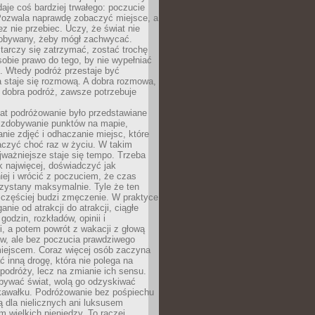
 daje coś bardziej trwałego: poczucie
Pozwala naprawdę zobaczyć miejsce, a
ez nie przebiec. Uczy, że świat nie
obywany, żeby mógł zachwycać.
arczy się zatrzymać, zostać trochę
 sobie prawo do tego, by nie wypełniać
i. Wtedy podróż przestaje być
 staje się rozmową. A dobra rozmowa,
 dobra podróż, zawsze potrzebuje
lat podróżowanie było przedstawiane
o zdobywanie punktów na mapie,
nie zdjęć i odhaczanie miejsc, które
czyć choć raz w życiu. W takim
jważniejsze staje się tempo. Trzeba
k najwięcej, doświadczyć jak
iej i wrócić z poczuciem, że czas
rzystany maksymalnie. Tyle że ten
 częściej budzi zmęczenie. W praktyce
nie od atrakcji do atrakcji, ciągłe
godzin, rozkładów, opinii i
, a potem powrót z wakacji z głową
ów, ale bez poczucia prawdziwego
miejscem. Coraz więcej osób zaczyna
ć inną drogę, która nie polega na
 podróży, lecz na zmianie ich sensu.
bywać świat, wolą go odzyskiwać
kawałku. Podróżowanie bez pośpiechu
ą dla nielicznych ani luksusem
wielkich pieniędzy. To raczej