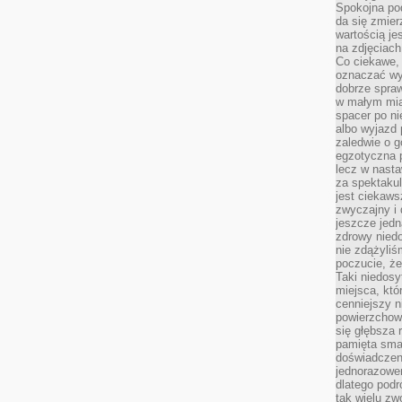
Spokojna pod
da się zmier
wartością je
na zdjęciach
Co ciekawe, 
oznaczać wy
dobrze spra
w małym mias
spacer po ni
albo wyjazd
zaledwie o g
egzotyczna p
lecz w nasta
za spektakul
jest ciekaws
zwyczajny i
jeszcze jedn
zdrowy niedo
nie zdążyliś
poczucie, że
Taki niedosy
miejsca, któ
cenniejszy n
powierzchow
się głębsza 
pamięta sma
doświadczeni
jednorazowe
dlatego pod
tak wielu zw