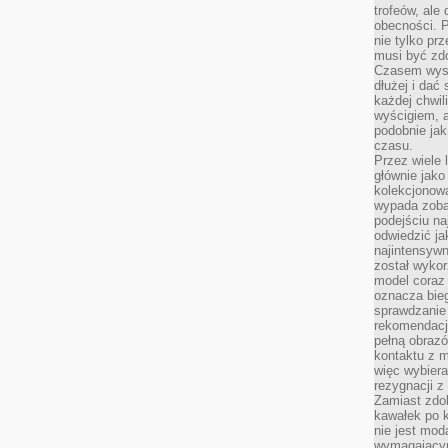
trofeów, ale
obecności. 
nie tylko prz
musi być zd
Czasem wyst
dłużej i dać
każdej chwil
wyścigiem, a
podobnie jak
czasu.
Przez wiele 
głównie jak
kolekcjonowa
wypada zoba
podejściu na
odwiedzić ja
najintensywn
został wyko
model coraz
oznacza biega
sprawdzanie 
rekomendacji
pełną obraz
kontaktu z 
więc wybiera
rezygnacji z
Zamiast zdo
kawałek po 
nie jest mod
wymagającym 