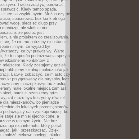
dpoczywa. Trzeba zdążyć, porównać,
 sprawdzić. Kiedy tempo spada,
miejsce na zwykłe bycie. Można czytać
arasie, spacerować bez konkretnego
ować wodę, siedzieć długo przy
o drobiazgi, ale właśnie one
poczucie, że podróż jest
em, a nie projektem do zrealizowania.
e się, że nie ma potrzeby nieustannie
obie i innym, że wyjazd był
Wystarczy, że był prawdziwy. Warto
ć, że ten sposób podróżowania sprzyja
owiedzialnemu kontaktowi z
 miejscem. Kiedy zostajemy gdzieś
ziej traktujemy lokalną społeczność jak
racji. Łatwiej zobaczyć, że miasto czy
produkt przygotowany dla turystów, lecz
Zaczynamy inaczej korzystać z usług,
ieramy małe lokalne miejsca zamiast
 sieci, bardziej szanujemy rytm
i wyjazd może być korzystny również
e dla mieszkańców, bo pieniądze
pośrednio do lokalnych przedsiębiorców.
e podróżujący sam zyskuje więcej, bo
e staje się mniej ujednolicone, a
urzone w realnym życiu. Nie bez
ostaje rola internetu, który potrafi
agać, jak i przeszkadzać. Dzięki
 znaleźć ciekawe noclegi, lokalne