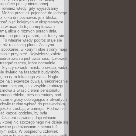
odpuścić presję nieustannej
i również wtedy, gdy wyjeżdżamy
 Można przecież pojechać do jednego
ez kilka dni poznawać je z bliska,
iczać pięć kolejnych w ekspresowym
a wracać do tej samej kawiarni,
amą ulicą o różnych porach dnia,
acu i po prostu patrzeć, jak toczy się
. To właśnie wtedy podróż staje się
 niż realizacją planu. Zaczyna
spotkanie, w którym obie strony mają
 sobie przyjrzeć. Największą zaletą
podróżowania jest uważność. Człowiek
rzegać rzeczy, które normalnie
e. Słyszy dźwięk miasta o świcie, widzi,
się światło na fasadach budynków,
 na rytm lokalnego życia. Nagle
 że najciekawsze bywają niekoniecznie
znane miejsca, lecz zwykłe drobiazgi:
ozmowa z właścicielem pensjonatu,
zonego chleba, pies drzemiący pod
czorne głosy dobiegające z otwartych
 chwile trudno wpisać do przewodnika,
ajdłużej zostają w pamięci. Podróż nie
ać każdej godziny, by była
 Czasem najwięcej daje właśnie
w której nic szczególnego nie dzieje się
owolne podróżowanie zmienia też
amym sobą. W pośpiechu człowiek
taje w trybie zadaniowym, nawet jeśli