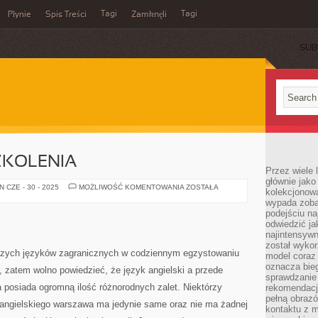
Tagi
Tagi
Płynie
Spis Treści
Zamknęli
SUB
KOLENIA
Przez wiele 
głównie jak
PROWADZĄCY
 CZE - 30 - 2025
MOŻLIWOŚĆ KOMENTOWANIA
ZOSTAŁA
kolekcjonowa
SZKOLENIA
wypada zoba
podejściu na
odwiedzić ja
najintensywn
został wyko
ejszych języków zagranicznych w codziennym egzystowaniu
model coraz
oznacza biega
e, zatem wolno powiedzieć, że język angielski a przede
sprawdzanie 
 posiada ogromną ilość różnorodnych zalet. Niektórzy
rekomendacji
pełną obraz
s angielskiego warszawa ma jedynie same oraz nie ma żadnej
kontaktu z 