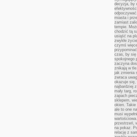
decyzja, by 
efektywnośc
odpoczywać.
miasta i prz
zamiast zal
tempie. Możn
chodzić tą s
usiąść na pl
zwykłe życie
czymś więcej
przypominać 
czas, by się
spokojnego 
zaczyna dost
znikają w tl
jak zmienia 
zwraca uwagę
okazuje się,
najbardziej 
mały targ, r
zapach piec
sklepem, wie
okien. Takie
ale to one n
musi wypełni
wartościowa.
przestrzeń, 
na pokaz. P
relację z s
zwykle pozos