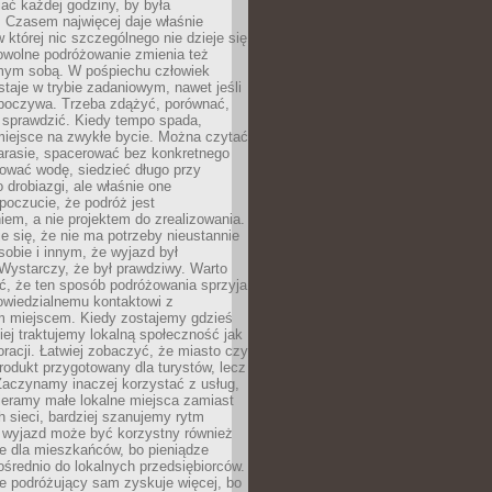
ać każdej godziny, by była
 Czasem najwięcej daje właśnie
w której nic szczególnego nie dzieje się
owolne podróżowanie zmienia też
amym sobą. W pośpiechu człowiek
taje w trybie zadaniowym, nawet jeśli
dpoczywa. Trzeba zdążyć, porównać,
 sprawdzić. Kiedy tempo spada,
miejsce na zwykłe bycie. Można czytać
arasie, spacerować bez konkretnego
ować wodę, siedzieć długo przy
o drobiazgi, ale właśnie one
poczucie, że podróż jest
em, a nie projektem do zrealizowania.
e się, że nie ma potrzeby nieustannie
obie i innym, że wyjazd był
Wystarczy, że był prawdziwy. Warto
ć, że ten sposób podróżowania sprzyja
owiedzialnemu kontaktowi z
 miejscem. Kiedy zostajemy gdzieś
ziej traktujemy lokalną społeczność jak
racji. Łatwiej zobaczyć, że miasto czy
produkt przygotowany dla turystów, lecz
Zaczynamy inaczej korzystać z usług,
ieramy małe lokalne miejsca zamiast
 sieci, bardziej szanujemy rytm
i wyjazd może być korzystny również
e dla mieszkańców, bo pieniądze
pośrednio do lokalnych przedsiębiorców.
e podróżujący sam zyskuje więcej, bo