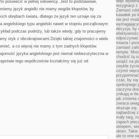
więc wybiera
rto poświecić w pełnej sekwencji. Jest to podstawowe,
rezygnacji z
umiemy język angielki nie mamy wogóle kłopotów, by
Zamiast zdo
kawałek po 
ch obrębach świata, dlatego że język ten uznaje się za
nie jest mod
ka angielskiego typu angielski nawet w stopniu początkowym
wymagającym 
decyzja, by 
zykład podczas podróży, lub także wtedy, gdy to pracujemy
efektywnośc
odpoczywać.
mamy styk z obcokrajowcami.Dzięki takiej znajomości o wiele
miasta i prz
zumieć, a co więcej nie mamy z tym żadnych kłopotów.
zamiast zal
tempie. Możn
najomość języka angielskiego jest niemal niebezużyteczna w
chodzić tą s
tępstwie tego współcześnie kształcimy się już od
usiąść na pl
zwykłe życie
czymś więcej
przypominać 
czas, by się
spokojnego 
zaczyna dost
znikają w tl
jak zmienia 
zwraca uwagę
okazuje się,
najbardziej 
mały targ, r
zapach piec
sklepem, wie
okien. Takie
ale to one n