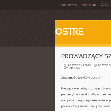
Archiwum
O.N.A
Strona główna
OSTRE
PROWADZĄCY SZ
POSTED BY ADMIN
POSTED ON
WYŁĄCZONA
Znajomość języków obcych
Niewątpliwie jednym z najistotni
jest język angielski. Współcześni
wszystkim jego regularna edukacja
potwierdzają nawet, że język kur