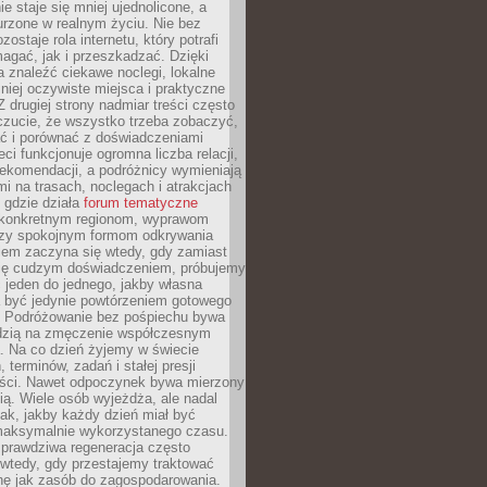
e staje się mniej ujednolicone, a
urzone w realnym życiu. Nie bez
ostaje rola internetu, który potrafi
agać, jak i przeszkadzać. Dzięki
 znaleźć ciekawe noclegi, lokalne
mniej oczywiste miejsca i praktyczne
 drugiej strony nadmiar treści często
czucie, że wszystko trzeba zobaczyć,
ać i porównać z doświadczeniami
eci funkcjonuje ogromna liczba relacji,
rekomendacji, a podróżnicy wymieniają
i na trasach, noclegach i atrakcjach
 gdzie działa
forum tematyczne
konkretnym regionom, wyprawom
zy spokojnym formom odkrywania
lem zaczyna się wtedy, gdy zamiast
się cudzym doświadczeniem, próbujemy
 jeden do jednego, jakby własna
a być jedynie powtórzeniem gotowego
. Podróżowanie bez pośpiechu bywa
dzią na zmęczenie współczesnym
. Na co dzień żyjemy w świecie
 terminów, zadań i stałej presji
ści. Nawet odpoczynek bywa mierzony
ą. Wiele osób wyjeżdża, ale nadal
tak, jakby każdy dzień miał być
maksymalnie wykorzystanego czasu.
rawdziwa regeneracja często
wtedy, gdy przestajemy traktować
nę jak zasób do zagospodarowania.