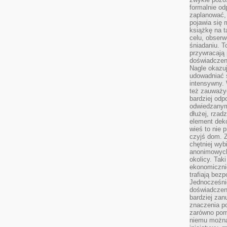
formalnie o
zaplanować,
pojawia się 
książkę na t
celu, obserw
śniadaniu. T
przywracają 
doświadczeni
Nagle okazuj
udowadniać s
intensywny. 
też zauważy
bardziej odp
odwiedzanym
dłużej, rzad
element deko
wieś to nie 
czyjś dom. 
chętniej wyb
anonimowych
okolicy. Tak
ekonomiczni
trafiają bez
Jednocześni
doświadczeni
bardziej zan
znaczenia poz
zarówno pom
niemu można