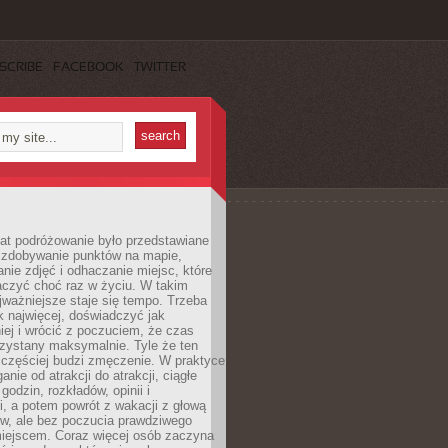
SCRIBE
FACEBOOK
TWITTER
lat podróżowanie było przedstawiane
o zdobywanie punktów na mapie,
nie zdjęć i odhaczanie miejsc, które
czyć choć raz w życiu. W takim
jważniejsze staje się tempo. Trzeba
k najwięcej, doświadczyć jak
iej i wrócić z poczuciem, że czas
rzystany maksymalnie. Tyle że ten
 częściej budzi zmęczenie. W praktyce
nie od atrakcji do atrakcji, ciągłe
godzin, rozkładów, opinii i
, a potem powrót z wakacji z głową
ów, ale bez poczucia prawdziwego
miejscem. Coraz więcej osób zaczyna