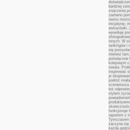
doświadczeni
bardziej zan
znaczenia poz
zarówno pom
niemu można
inicjatywy, 
wskazówki. Z
wywołuje po
sfotografow
innych. W si
rankingów i 
się pomysłam
również tam,
poświęcone 
kolejowym c
świata. Prob
inspirować 
je skopiować
podróż miał
scenariusza
też odpowie
stylem życia
powiadomień,
produktywno
skuteczności
funkcjonuje 
raportem z 
Tymczasem p
zaczyna się 
każdą godzi