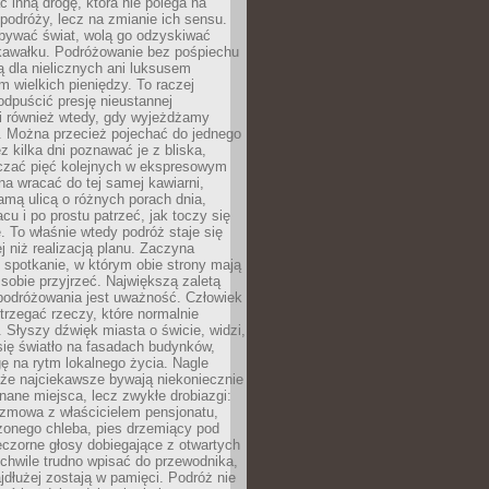
ć inną drogę, która nie polega na
 podróży, lecz na zmianie ich sensu.
bywać świat, wolą go odzyskiwać
kawałku. Podróżowanie bez pośpiechu
ą dla nielicznych ani luksusem
wielkich pieniędzy. To raczej
odpuścić presję nieustannej
i również wtedy, gdy wyjeżdżamy
 Można przecież pojechać do jednego
ez kilka dni poznawać je z bliska,
iczać pięć kolejnych w ekspresowym
a wracać do tej samej kawiarni,
amą ulicą o różnych porach dnia,
acu i po prostu patrzeć, jak toczy się
. To właśnie wtedy podróż staje się
 niż realizacją planu. Zaczyna
spotkanie, w którym obie strony mają
 sobie przyjrzeć. Największą zaletą
podróżowania jest uważność. Człowiek
rzegać rzeczy, które normalnie
e. Słyszy dźwięk miasta o świcie, widzi,
się światło na fasadach budynków,
 na rytm lokalnego życia. Nagle
 że najciekawsze bywają niekoniecznie
znane miejsca, lecz zwykłe drobiazgi:
ozmowa z właścicielem pensjonatu,
zonego chleba, pies drzemiący pod
czorne głosy dobiegające z otwartych
 chwile trudno wpisać do przewodnika,
ajdłużej zostają w pamięci. Podróż nie