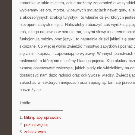
samotnie w takie miejsca, gdzie możemy zapomnieć o wszystkich
wybieramy jezioro, morze, w pewnych sytuacjach nawet góry, a j
z akcesoryjnych atrakcji turystyki, to właśnie dzięki których jest
niezapomnianych miejsc. Należałoby zobaczyć coś wyróżniająceg
coś, czego na pewno w nim nie ma, innymi słowy inne ceremoniały
funkcjonują rodziny oraz języki, to naturalnie dzięki jakimi się po
skórzane. Co więcej wolno zwiedzić mnóstwo zabytków i poznać za
się z nimi kojarzą – zapewniają to wyprawy. W innych państwach 
roślinność, o której nie mieliśmy bladego pojęcia. Kup okulary 
szansę obserwować zwierzęta, jakich nigdy nie widzieliśmy na o
dostarczyć nam dużo radości oraz odkrywczej wiedzy. Zwiedzając
zakochać w niektórych miejscach oraz zapragnąć tam się przepro
nasze życie.
źródło:
———————————
1.
kliknij, aby sprawdzić
2.
poznaj więcej
3.
zobacz wpis