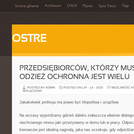
Archiwum
O.N.A
Tagi
Strona główna
Płynie
Spis Treści
OSTRE
PRZEDSIĘBIORCÓW, KTÓRZY M
ODZIEŻ OCHRONNA JEST WIELU
POSTED BY ADMIN
POSTED ON LIP - 14 - 2025
MOŻLIWOŚĆ 
WYŁĄCZONA
Jakakolwiek profesja ma prawo być kłopotliwa i uciążliwa
Na wczasy wyjeżdżamy gdzieś daleko zwłaszcza właśnie dlatego,
niechcianego stresu jaki przeżywamy w domu lub w pracy. Odpocz
kierowców jest idealną nagrodą, jaka nas oczekuje, gdy odjeżdża