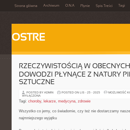
Archiwum
O.N.A
Tagi
Strona główna
Płynie
Spis Treści
OSTRE
RZECZYWISTOŚCIĄ W OBECNYC
DOWODZI PŁYNĄCE Z NATURY PI
SZTUCZNE
POSTED BY ADMIN
POSTED ON LIS - 25 - 2025
MOŻLIWOŚĆ 
WYŁĄCZONA
Tagi:
choroby
,
lekarze
,
medycyna
,
zdrowie
Wszystko co jemy, co świadomie, czy też nie dostarczamy nasz
najmniejszego wyjątku