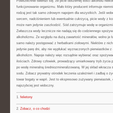
Powszechnie twierdzi się, że picie obszernej ilości alkoholu niek
funkcjonowanie organizmu. Mało który producent informuje niemni
rodzaj jest tak samo zdrowym napojem dla wszystkich. Jeśli wo
sercem, nadciśnieniem lub ewentualnie cukrzycą, picie wody z ko
może nam jedynie zaszkodzić. Sód zatrzymuje wodę w organizmie
Zwłaszcza wody lecznicze nie nadają się do codziennego spożyw
alkoholizmu. Ze względu na dużą zawartość minerałów, wolno je 
samo należy postępować z herbatkami ziołowymi. Niektóre z nic
jedynie parę dni, aby nie wypłukać wyznaczonych pierwiastków z
alkoholizm. Napoje należy więc rozsądnie wybierać oraz spożyw
ilościach. Zdrowy człowiek, prowadzący umiarkowany tryb życia 
po wodę mineralną średniozmineralizowaną. W jej skład wkracza s
sodu. Zobacz prywatny ośrodek leczenia uzależnień i zadbaj o ży
towar bogaty w wapń. Jest to ekspresowo zużywany pierwiastek, d
najszybciej jest widoczny.
1.
felietony
2.
Zobacz, o co chodzi