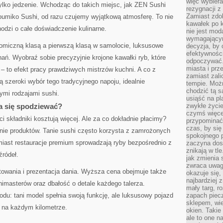
więc wybiera
tylko jedzenie. Wchodząc do takich miejsc, jak ZEN Sushi
rezygnacji z
Zamiast zdo
umiko Sushi, od razu czujemy wyjątkową atmosferę. To nie
kawałek po 
hodzi o całe doświadczenie kulinarne.
nie jest mod
wymagającym 
omiczną klasą a pierwszą klasą w samolocie, luksusowe
decyzja, by 
efektywnośc
nań. Wyobraź sobie precyzyjnie krojone kawałki ryb, które
odpoczywać.
miasta i prz
 – to efekt pracy prawdziwych mistrzów kuchni. A co z
zamiast zal
ą szeroki wybór tego tradycyjnego napoju, idealnie
tempie. Możn
chodzić tą s
mi rodzajami sushi.
usiąść na pl
a się spodziewać?
zwykłe życie
czymś więcej
i składniki kosztują więcej. Ale za co dokładnie płacimy?
przypominać 
czas, by się
nie produktów. Tanie sushi często korzysta z zamrożonych
spokojnego 
miast restauracje premium sprowadzają ryby bezpośrednio z
zaczyna dost
znikają w tl
źródeł.
jak zmienia 
zwraca uwagę
towania i prezentacja dania. Wyższa cena obejmuje także
okazuje się,
najbardziej 
imasterów oraz dbałość o detale każdego talerza.
mały targ, r
u: tani model spełnia swoją funkcję, ale luksusowy pojazd
zapach piec
sklepem, wie
u na każdym kilometrze.
okien. Takie
ale to one n