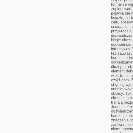
formalnie o
zaplanować,
pojawia się 
książkę na t
celu, obserw
śniadaniu. T
przywracają 
doświadczeni
Nagle okazuj
udowadniać s
intensywny. 
też zauważy
bardziej odp
odwiedzanym
dłużej, rzad
element deko
wieś to nie 
czyjś dom. 
chętniej wyb
anonimowych
okolicy. Tak
ekonomiczni
trafiają bez
Jednocześni
doświadczeni
bardziej zan
znaczenia poz
zarówno pom
niemu można