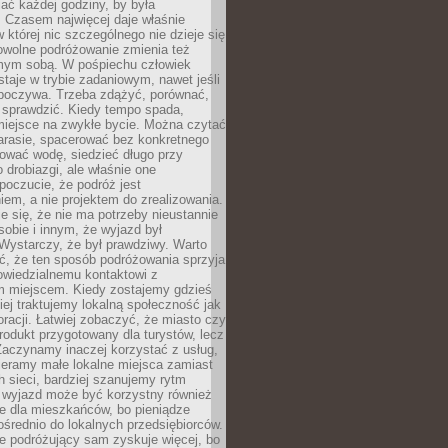
ać każdej godziny, by była
 Czasem najwięcej daje właśnie
w której nic szczególnego nie dzieje się
owolne podróżowanie zmienia też
amym sobą. W pośpiechu człowiek
taje w trybie zadaniowym, nawet jeśli
dpoczywa. Trzeba zdążyć, porównać,
 sprawdzić. Kiedy tempo spada,
miejsce na zwykłe bycie. Można czytać
arasie, spacerować bez konkretnego
ować wodę, siedzieć długo przy
o drobiazgi, ale właśnie one
poczucie, że podróż jest
em, a nie projektem do zrealizowania.
e się, że nie ma potrzeby nieustannie
obie i innym, że wyjazd był
Wystarczy, że był prawdziwy. Warto
ć, że ten sposób podróżowania sprzyja
owiedzialnemu kontaktowi z
 miejscem. Kiedy zostajemy gdzieś
ziej traktujemy lokalną społeczność jak
racji. Łatwiej zobaczyć, że miasto czy
produkt przygotowany dla turystów, lecz
Zaczynamy inaczej korzystać z usług,
ieramy małe lokalne miejsca zamiast
 sieci, bardziej szanujemy rytm
i wyjazd może być korzystny również
e dla mieszkańców, bo pieniądze
pośrednio do lokalnych przedsiębiorców.
e podróżujący sam zyskuje więcej, bo