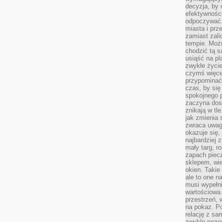
decyzja, by 
efektywnośc
odpoczywać.
miasta i prz
zamiast zal
tempie. Możn
chodzić tą s
usiąść na pl
zwykłe życie
czymś więcej
przypominać 
czas, by się
spokojnego 
zaczyna dost
znikają w tl
jak zmienia 
zwraca uwagę
okazuje się,
najbardziej 
mały targ, r
zapach piec
sklepem, wie
okien. Takie
ale to one n
musi wypełni
wartościowa.
przestrzeń, 
na pokaz. P
relację z s
zwykle pozos