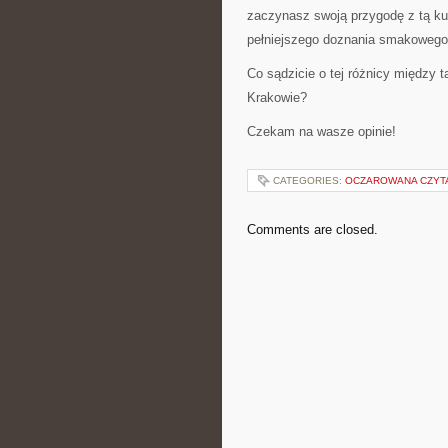
zaczynasz swoją przygodę z tą ku
pełniejszego doznania smakowego
Co sądzicie o tej różnicy między 
Krakowie?
Czekam na wasze opinie!
CATEGORIES:
OCZAROWANA CZYT
Comments are closed.