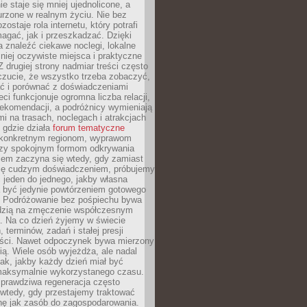
e staje się mniej ujednolicone, a
urzone w realnym życiu. Nie bez
ostaje rola internetu, który potrafi
agać, jak i przeszkadzać. Dzięki
 znaleźć ciekawe noclegi, lokalne
mniej oczywiste miejsca i praktyczne
 drugiej strony nadmiar treści często
czucie, że wszystko trzeba zobaczyć,
ać i porównać z doświadczeniami
eci funkcjonuje ogromna liczba relacji,
rekomendacji, a podróżnicy wymieniają
i na trasach, noclegach i atrakcjach
 gdzie działa
forum tematyczne
konkretnym regionom, wyprawom
zy spokojnym formom odkrywania
lem zaczyna się wtedy, gdy zamiast
się cudzym doświadczeniem, próbujemy
 jeden do jednego, jakby własna
a być jedynie powtórzeniem gotowego
. Podróżowanie bez pośpiechu bywa
dzią na zmęczenie współczesnym
. Na co dzień żyjemy w świecie
 terminów, zadań i stałej presji
ści. Nawet odpoczynek bywa mierzony
ą. Wiele osób wyjeżdża, ale nadal
tak, jakby każdy dzień miał być
maksymalnie wykorzystanego czasu.
rawdziwa regeneracja często
wtedy, gdy przestajemy traktować
nę jak zasób do zagospodarowania.