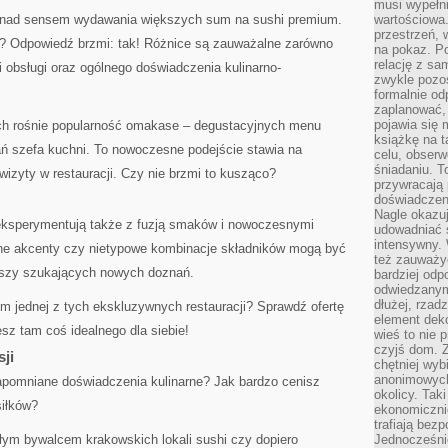
musi wypełni
k nad sensem wydawania większych sum na sushi premium.
wartościowa.
przestrzeń, 
a? Odpowiedź brzmi: tak! Różnice są zauważalne zarówno
na pokaz. P
relację z s
 obsługi oraz ogólnego doświadczenia kulinarno-
zwykle pozos
formalnie o
zaplanować,
pojawia się 
ach rośnie popularność omakase – degustacyjnych menu
książkę na t
 szefa kuchni. To nowoczesne podejście stawia na
celu, obserw
śniadaniu. T
wizyty w restauracji. Czy nie brzmi to kusząco?
przywracają 
doświadczeni
Nagle okazuj
eksperymentują także z fuzją smaków i nowoczesnymi
udowadniać s
intensywny. 
rne akcenty czy nietypowe kombinacje składników mogą być
też zauważy
szy szukających nowych doznań.
bardziej odp
odwiedzanym
dłużej, rzad
m jednej z tych ekskluzywnych restauracji? Sprawdź ofertę
element deko
sz tam coś idealnego dla siebie!
wieś to nie 
czyjś dom. 
sji
chętniej wyb
anonimowych
zapomniane doświadczenia kulinarne? Jak bardzo cenisz
okolicy. Tak
siłków?
ekonomiczni
trafiają bez
ałym bywalcem krakowskich lokali sushi czy dopiero
Jednocześni