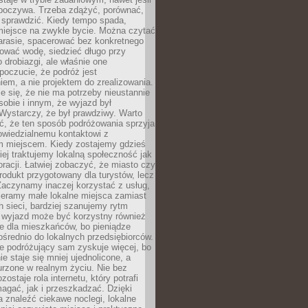
dpoczywa. Trzeba zdążyć, porównać,
 sprawdzić. Kiedy tempo spada,
miejsce na zwykłe bycie. Można czytać
arasie, spacerować bez konkretnego
ować wodę, siedzieć długo przy
o drobiazgi, ale właśnie one
poczucie, że podróż jest
em, a nie projektem do zrealizowania.
e się, że nie ma potrzeby nieustannie
obie i innym, że wyjazd był
Wystarczy, że był prawdziwy. Warto
ć, że ten sposób podróżowania sprzyja
owiedzialnemu kontaktowi z
 miejscem. Kiedy zostajemy gdzieś
ziej traktujemy lokalną społeczność jak
racji. Łatwiej zobaczyć, że miasto czy
produkt przygotowany dla turystów, lecz
Zaczynamy inaczej korzystać z usług,
ieramy małe lokalne miejsca zamiast
 sieci, bardziej szanujemy rytm
i wyjazd może być korzystny również
e dla mieszkańców, bo pieniądze
pośrednio do lokalnych przedsiębiorców.
e podróżujący sam zyskuje więcej, bo
e staje się mniej ujednolicone, a
urzone w realnym życiu. Nie bez
ostaje rola internetu, który potrafi
agać, jak i przeszkadzać. Dzięki
 znaleźć ciekawe noclegi, lokalne