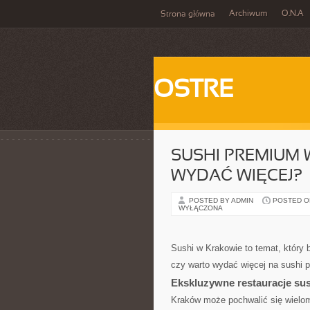
Archiwum
O.N.A
Strona główna
OSTRE
SUSHI PREMIUM 
WYDAĆ WIĘCEJ?
POSTED BY ADMIN
POSTED ON
WYŁĄCZONA
Sushi w Krakowie to temat, który 
czy warto wydać więcej na sushi 
Ekskluzywne restauracje su
Kraków może pochwalić się wieloma