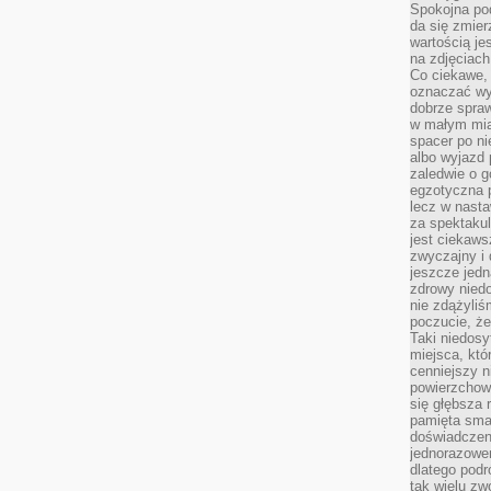
Spokojna pod
da się zmier
wartością je
na zdjęciach
Co ciekawe, 
oznaczać wy
dobrze spra
w małym mias
spacer po ni
albo wyjazd
zaledwie o g
egzotyczna p
lecz w nasta
za spektakul
jest ciekaws
zwyczajny i
jeszcze jedn
zdrowy niedo
nie zdążyliś
poczucie, że
Taki niedosy
miejsca, któ
cenniejszy n
powierzchow
się głębsza 
pamięta sma
doświadczeni
jednorazowe
dlatego pod
tak wielu zw