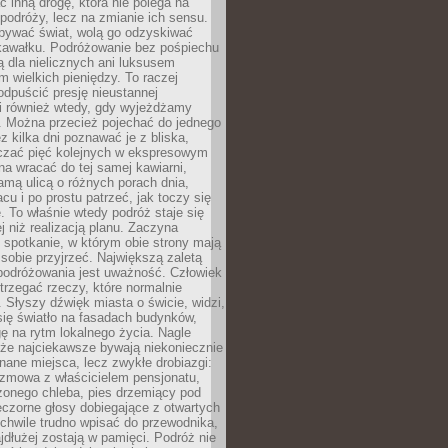
ć inną drogę, która nie polega na
 podróży, lecz na zmianie ich sensu.
bywać świat, wolą go odzyskiwać
kawałku. Podróżowanie bez pośpiechu
ą dla nielicznych ani luksusem
wielkich pieniędzy. To raczej
odpuścić presję nieustannej
i również wtedy, gdy wyjeżdżamy
 Można przecież pojechać do jednego
ez kilka dni poznawać je z bliska,
iczać pięć kolejnych w ekspresowym
a wracać do tej samej kawiarni,
amą ulicą o różnych porach dnia,
acu i po prostu patrzeć, jak toczy się
. To właśnie wtedy podróż staje się
 niż realizacją planu. Zaczyna
spotkanie, w którym obie strony mają
 sobie przyjrzeć. Największą zaletą
podróżowania jest uważność. Człowiek
rzegać rzeczy, które normalnie
e. Słyszy dźwięk miasta o świcie, widzi,
się światło na fasadach budynków,
 na rytm lokalnego życia. Nagle
 że najciekawsze bywają niekoniecznie
znane miejsca, lecz zwykłe drobiazgi:
ozmowa z właścicielem pensjonatu,
zonego chleba, pies drzemiący pod
czorne głosy dobiegające z otwartych
 chwile trudno wpisać do przewodnika,
ajdłużej zostają w pamięci. Podróż nie