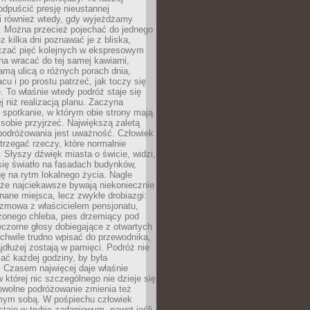
odpuścić presję nieustannej
i również wtedy, gdy wyjeżdżamy
 Można przecież pojechać do jednego
ez kilka dni poznawać je z bliska,
iczać pięć kolejnych w ekspresowym
a wracać do tej samej kawiarni,
amą ulicą o różnych porach dnia,
acu i po prostu patrzeć, jak toczy się
. To właśnie wtedy podróż staje się
 niż realizacją planu. Zaczyna
spotkanie, w którym obie strony mają
 sobie przyjrzeć. Największą zaletą
podróżowania jest uważność. Człowiek
rzegać rzeczy, które normalnie
e. Słyszy dźwięk miasta o świcie, widzi,
się światło na fasadach budynków,
 na rytm lokalnego życia. Nagle
 że najciekawsze bywają niekoniecznie
znane miejsca, lecz zwykłe drobiazgi:
ozmowa z właścicielem pensjonatu,
zonego chleba, pies drzemiący pod
czorne głosy dobiegające z otwartych
 chwile trudno wpisać do przewodnika,
ajdłużej zostają w pamięci. Podróż nie
ać każdej godziny, by była
 Czasem najwięcej daje właśnie
w której nic szczególnego nie dzieje się
owolne podróżowanie zmienia też
amym sobą. W pośpiechu człowiek
taje w trybie zadaniowym, nawet jeśli