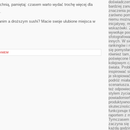
doświadczeni
chnią, pamiętaj: czasem warto wydać trochę więcej dla
bardziej zan
znaczenia poz
.
zarówno pom
niemu można
tanim a droższym sushi? Macie swoje ulubione miejsca w
inicjatywy, 
wskazówki. Z
wywołuje po
sfotografow
innych. W si
rankingów i 
się pomysłam
ANIEM
również tam,
poświęcone 
kolejowym c
świata. Prob
inspirować 
je skopiować
podróż miał
scenariusza
też odpowie
stylem życia
powiadomień,
produktywno
skuteczności
funkcjonuje 
raportem z 
Tymczasem p
zaczyna się 
każdą godzi