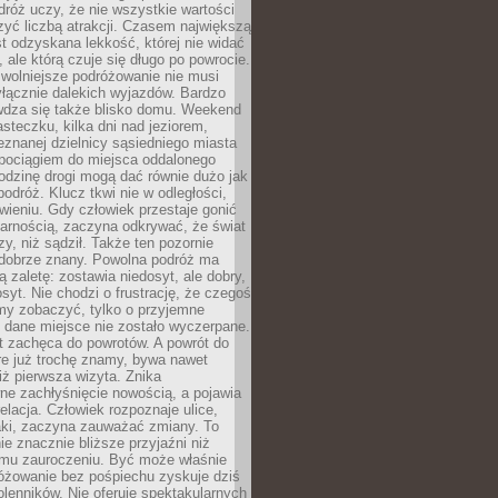
róż uczy, że nie wszystkie wartości
zyć liczbą atrakcji. Czasem największą
st odzyskana lekkość, której nie widać
, ale którą czuje się długo po powrocie.
wolniejsze podróżowanie nie musi
łącznie dalekich wyjazdów. Bardzo
wdza się także blisko domu. Weekend
teczku, kilka dni nad jeziorem,
eznanej dzielnicy sąsiedniego miasta
 pociągiem do miejsca oddalonego
odzinę drogi mogą dać równie dużo jak
odróż. Klucz tkwi nie w odległości,
wieniu. Gdy człowiek przestaje gonić
arnością, zaczyna odkrywać, że świat
zy, niż sądził. Także ten pozornie
 dobrze znany. Powolna podróż ma
ą zaletę: zostawia niedosyt, ale dobry,
syt. Nie chodzi o frustrację, że czegoś
my zobaczyć, tylko o przyjemne
 dane miejsce nie zostało wyczerpane.
t zachęca do powrotów. A powrót do
re już trochę znamy, bywa nawet
iż pierwsza wizyta. Znika
ne zachłyśnięcie nowością, a pojawia
relacja. Człowiek rozpoznaje ulice,
ki, zaczyna zauważać zmiany. To
e znacznie bliższe przyjaźni niż
mu zauroczeniu. Być może właśnie
różowanie bez pośpiechu zyskuje dziś
olenników. Nie oferuje spektakularnych