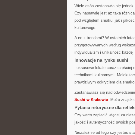
Wiele osób zastanawia się jedna
Czy naprawdę jest aż taka różnic
pod względem smaku, jak i jakości
kulturowego.
A co z trendami? W ostatnich lat
przygotowywanych według wskazań
indywidualizm i unikalność każdej 
Innowacje na rynku sushi
Luksusowe lokale coraz częściej 
technikami kulinarnymi. Molekula
prawdziwym odkryciem dla smako
Zastanawiasz się nad odwiedzenie
Sushi w Krakowie
. Może znajdzie
Pytania retoryczne dla reflek
Czy warto zapłacić więcej za nie
jakość i autentyczność swoich po
Niezależnie od tego czy jesteś st