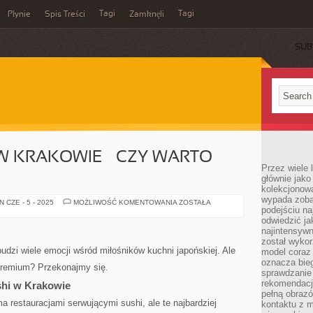
Tagi
Tagi
Płynie
Spis Treści
Zamknęli
SUB
W KRAKOWIE – CZY WARTO
Przez wiele 
głównie jak
kolekcjonowa
wypada zoba
SUSHI
 CZE - 5 - 2025
MOŻLIWOŚĆ KOMENTOWANIA
ZOSTAŁA
podejściu na
PREMIUM
W
odwiedzić ja
KRAKOWIE
najintensywn
–
CZY
został wyko
WARTO
budzi wiele emocji wśród miłośników kuchni japońskiej. Ale
model coraz
WYDAĆ
oznacza biega
WIĘCEJ?
premium? Przekonajmy się.
sprawdzanie 
rekomendacji
shi w Krakowie
pełną obraz
 restauracjami serwującymi sushi, ale te najbardziej
kontaktu z 