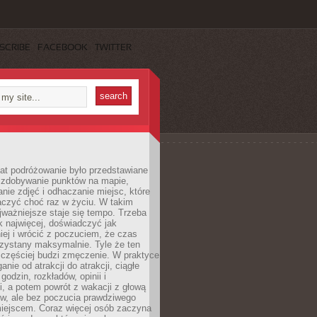
SCRIBE
FACEBOOK
TWITTER
lat podróżowanie było przedstawiane
o zdobywanie punktów na mapie,
nie zdjęć i odhaczanie miejsc, które
czyć choć raz w życiu. W takim
jważniejsze staje się tempo. Trzeba
k najwięcej, doświadczyć jak
iej i wrócić z poczuciem, że czas
rzystany maksymalnie. Tyle że ten
 częściej budzi zmęczenie. W praktyce
nie od atrakcji do atrakcji, ciągłe
godzin, rozkładów, opinii i
, a potem powrót z wakacji z głową
ów, ale bez poczucia prawdziwego
miejscem. Coraz więcej osób zaczyna