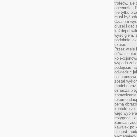
trofeów, ale
obecności. 
nie tylko prz
musi być zd
Czasem wyst
dłużej i dać
każdej chwil
wyścigiem, a
podobnie jak
czasu.
Przez wiele 
głównie jak
kolekcjonowa
wypada zoba
podejściu na
odwiedzić ja
najintensywn
został wyko
model coraz
oznacza biega
sprawdzanie 
rekomendacji
pełną obraz
kontaktu z 
więc wybiera
rezygnacji z
Zamiast zdo
kawałek po 
nie jest mod
wymagającym 