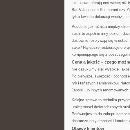
luksusowe oferują coś więcej niż 
Bar & Japanese Restaurant czy Yo
tylko kwestia dekoracji wnętrz – c
Podobnie jak różnica między ekon
sushi to zupełnie inny poziom doz
dosłownie rozpływają się w ustach
sake? Najlepsze restauracje oferuj
komponującego się z poszczególny
Cena a jakość – czego możn
Nie oszukujmy się: wysokiej jakośc
Po pierwsze, świeżość i pochodze
ryb i tańszych zamienników. Nato
Japonii lub innych renomowanych 
Kolejna sprawa to technika przygo
umiejętności doświadczonych sush
Porównajmy to do zakupu samochod
dostarcza przyjemności i komfort
Obawy klientów