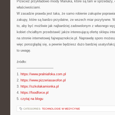
Przecież przykładowo miody Manuka, które są tam w sprzedaży, 
właściwościami.
W zasadzie prawda jest taka, że samo robienie zakupów poprawia 
zakupy, które są bardzo przydatne, ze wszech miar pozytywne. W 
to, aby być możliwie jak najbardziej zadowolonym z własnego wy
kobiet chciałbym przedstawić jakże interesującą ofertę sklepu int
na stronie internetowej fajnepaznokcie.pl. Naprawdę sporo może
więc porozglądaj się, a pewnie będziesz dużo bardziej usatysfak
to uwagę.
źródło:
———————————
1.
https://www.pralniafoka.com.pl
2.
https://www.pizzeriasaxofon.pl
3.
https://szkolakamionka.pl
4.
https://foodforce.pl
5.
czytaj na blogu
CATEGORIES:
TECHNOLOGIE W MEDYCYNIE