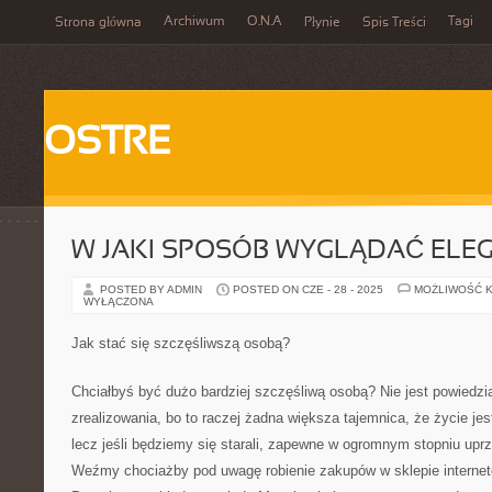
Archiwum
O.N.A
Tagi
Strona główna
Płynie
Spis Treści
OSTRE
W JAKI SPOSÓB WYGLĄDAĆ ELE
POSTED BY ADMIN
POSTED ON CZE - 28 - 2025
MOŻLIWOŚĆ 
WYŁĄCZONA
Jak stać się szczęśliwszą osobą?
Chciałbyś być dużo bardziej szczęśliwą osobą? Nie jest powiedzia
zrealizowania, bo to raczej żadna większa tajemnica, że życie je
lecz jeśli będziemy się starali, zapewne w ogromnym stopniu uprz
Weźmy chociażby pod uwagę robienie zakupów w sklepie internet