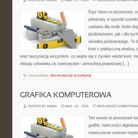
POSTED BY ADMIN
MAR - 21 - 2026
MOŻLIWOŚĆ KOMENTOWA
Equi Verso to przestrzeń, w
pokazany w sposób szeroki
zarówno dla osób, które do
jeździectwem, jak i dla tych
ośrodka jeździeckiego. To b
koni z praktyczną wiedzą,
oraz fascynacją wszystkim, co wiąże się z życiem wśród koni, tr
relacją człowieka ze zwierzęciem i atmosferą prawdziwej […]
CATEGORIES:
RESTAURACJE W EUROPIE
GRAFIKA KOMPUTEROWA
POSTED BY ADMIN
MAR - 20 - 2026
MOŻLIWOŚĆ KOMENTOWA
Ten serwis to przestrzeń s
graffiti, twórczości digitalo
nowoczesne centrum inspira