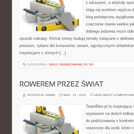
z luksusem, a artykuły spo
stają się punktem wyjścia 
blog poświęcony wyjątkowe
znaczenie równie wielkie ja
dobrego jedzenia może odk
sposób ciekawy. Klimat strony budują tematy związane z delikate
premium, rybami dla koneserów, serami, egzotycznymi składnikam
inspiracjami z różnych […]
CATEGORIES:
SEKS I RANDKOWANIE PO 50+
ROWEREM PRZEZ ŚWIAT
POSTED BY ADMIN
MAR - 23 - 2026
MOŻLIWOŚĆ KOMENTOWA
TeamBike.pl to inspirująca
wyprawom na dwóch kółkach
do podróżowania z konkret
stworzone dla osób, które 