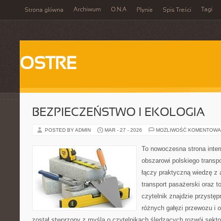
Archiwum
O.N.A
Tagi
Strona główna
Płynie
Spis Treści
OSTRE
BEZPIECZEŃSTWO I EKOLOGIA
POSTED BY ADMIN
MAR - 27 - 2026
MOŻLIWOŚĆ KOMENTOWA
To nowoczesna strona inte
obszarowi polskiego transpor
łączy praktyczną wiedzę z 
transport pasażerski oraz 
czytelnik znajdzie przystęp
różnych gałęzi przewozu i o
został stworzony z myślą o czytelnikach śledzących rozwój sektor