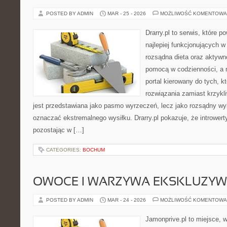
POSTED BY ADMIN
MAR - 25 - 2026
MOŻLIWOŚĆ KOMENTOWA
Drarry.pl to serwis, które 
najlepiej funkcjonujących w
rozsądna dieta oraz aktywn
pomocą w codzienności, a 
portal kierowany do tych, k
rozwiązania zamiast krzykli
jest przedstawiana jako pasmo wyrzeczeń, lecz jako rozsądny wyb
oznaczać ekstremalnego wysiłku. Drarry.pl pokazuje, że intrower
pozostając w […]
CATEGORIES:
BOCHUM
OWOCE I WARZYWA EKSKLUZY
POSTED BY ADMIN
MAR - 24 - 2026
MOŻLIWOŚĆ KOMENTOWA
Jamonprive.pl to miejsce, 