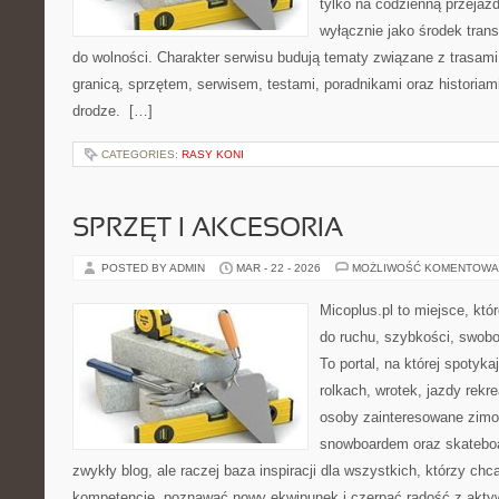
tylko na codzienną przejażd
wyłącznie jako środek transp
do wolności. Charakter serwisu budują tematy związane z trasam
granicą, sprzętem, serwisem, testami, poradnikami oraz historiam
drodze. […]
CATEGORIES:
RASY KONI
SPRZĘT I AKCESORIA
POSTED BY ADMIN
MAR - 22 - 2026
MOŻLIWOŚĆ KOMENTOWA
Micoplus.pl to miejsce, któ
do ruchu, szybkości, swobo
To portal, na której spotyka
rolkach, wrotek, jazdy rekre
osoby zainteresowane zimo
snowboardem oraz skateboar
zwykły blog, ale raczej baza inspiracji dla wszystkich, którzy chc
kompetencje, poznawać nowy ekwipunek i czerpać radość z akt