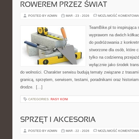
ROWEREM PRZEZ ŚWIAT
POSTED BY ADMIN
MAR - 23 - 2026
MOŻLIWOŚĆ KOMENTOWA
TeamBike.pl to inspirująca
wyprawom na dwóch kółkach
do podróżowania z konkret
stworzone dla osób, które 
tylko na codzienną przejażd
wyłącznie jako środek transp
do wolności. Charakter serwisu budują tematy związane z trasam
granicą, sprzętem, serwisem, testami, poradnikami oraz historiam
drodze. […]
CATEGORIES:
RASY KONI
SPRZĘT I AKCESORIA
POSTED BY ADMIN
MAR - 22 - 2026
MOŻLIWOŚĆ KOMENTOWA