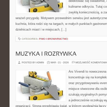
delektować się świadomie, c
kulinarne odkrycia. Tutaj c
zwykłą koniecznością, a z
wrażeń przygodę. Motywem przewodnim serwisu jest autentyczne j
kuchnia, która rodzi się na targach, w małych punktach gastrono
dzielnicach miast i w miejscach, […]
CATEGORIES:
PIWO I BROWARNICTWO
MUZYKA I ROZRYWKA
POSTED BY ADMIN
MAR - 21 - 2026
MOŻLIWOŚĆ KOMENTOWA
Ars Vivendi to nowoczesna 
koncentruje się na komple
oraz przygotowywaniu even
miejsce stworzone dla osób, 
szukają oryginalnych pomy
a jednocześnie oczekują w
organizacji. Strona przedstawia świat, w którym wyobraźnia łączy 