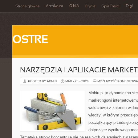
Archiwum
O.N.A
Tagi
Strona główna
Płynie
Spis Treści
OSTRE
NARZĘDZIA I APLIKACJE MARKE
POSTED BY ADMIN
MAR - 26 - 2026
MOŻLIWOŚĆ KOMENTOWA
Mobiu.pl to dynamiczna str
marketingowi internetowemu
wskazówki z zakresu widoc
wiedzy, w którym przedsiębi
początkujący przedsiębiorc
dotyczące wynikowego mark
Tematyka strony koncentruje się na realnych działaniach związa