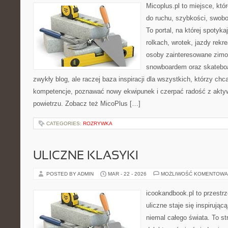
Micoplus.pl to miejsce, któ
do ruchu, szybkości, swobo
To portal, na której spotyka
rolkach, wrotek, jazdy rekre
osoby zainteresowane zimo
snowboardem oraz skateboar
zwykły blog, ale raczej baza inspiracji dla wszystkich, którzy chc
kompetencje, poznawać nowy ekwipunek i czerpać radość z akt
powietrzu. Zobacz też MicoPlus […]
CATEGORIES:
ROZRYWKA
ULICZNE KLASYKI
POSTED BY ADMIN
MAR - 22 - 2026
MOŻLIWOŚĆ KOMENTOWA
icookandbook.pl to przestr
uliczne staje się inspirują
niemal całego świata. To st