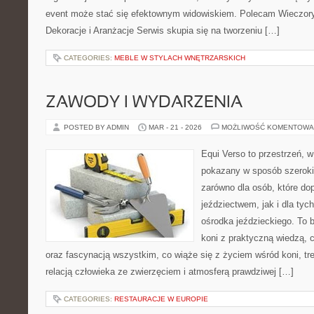
event może stać się efektownym widowiskiem. Polecam Wieczory 
Dekoracje i Aranżacje Serwis skupia się na tworzeniu […]
CATEGORIES:
MEBLE W STYLACH WNĘTRZARSKICH
ZAWODY I WYDARZENIA
POSTED BY ADMIN
MAR - 21 - 2026
MOŻLIWOŚĆ KOMENTOWA
Equi Verso to przestrzeń, w
pokazany w sposób szeroki
zarówno dla osób, które do
jeździectwem, jak i dla tych
ośrodka jeździeckiego. To b
koni z praktyczną wiedzą,
oraz fascynacją wszystkim, co wiąże się z życiem wśród koni, tr
relacją człowieka ze zwierzęciem i atmosferą prawdziwej […]
CATEGORIES:
RESTAURACJE W EUROPIE