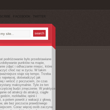
SCRIBE
FACEBOOK
TWITTER
lat podróżowanie było przedstawiane
o zdobywanie punktów na mapie,
nie zdjęć i odhaczanie miejsc, które
czyć choć raz w życiu. W takim
jważniejsze staje się tempo. Trzeba
k najwięcej, doświadczyć jak
iej i wrócić z poczuciem, że czas
rzystany maksymalnie. Tyle że ten
 częściej budzi zmęczenie. W praktyce
nie od atrakcji do atrakcji, ciągłe
godzin, rozkładów, opinii i
, a potem powrót z wakacji z głową
ów, ale bez poczucia prawdziwego
miejscem. Coraz więcej osób zaczyna