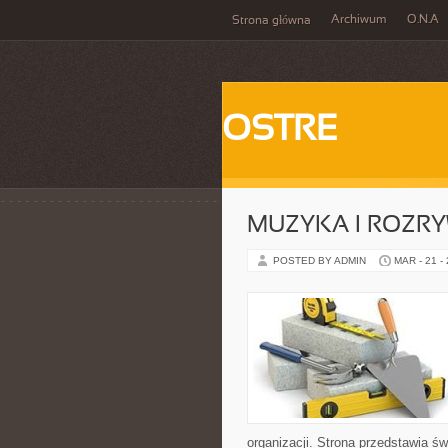
Archiwum
O.N.A
Strona główna
OSTRE
MUZYKA I ROZR
POSTED BY ADMIN
MAR - 21 -
organizacji. Strona przedstawia św