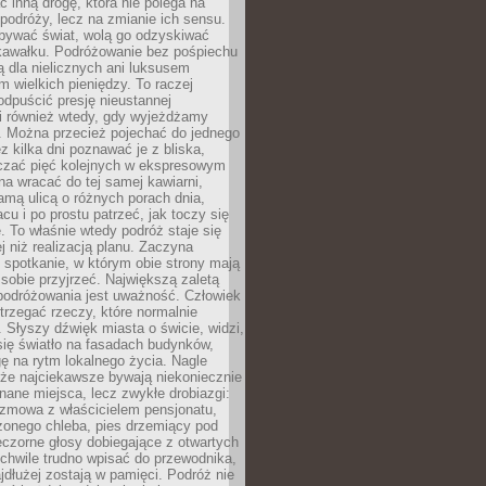
ć inną drogę, która nie polega na
 podróży, lecz na zmianie ich sensu.
bywać świat, wolą go odzyskiwać
kawałku. Podróżowanie bez pośpiechu
ą dla nielicznych ani luksusem
wielkich pieniędzy. To raczej
odpuścić presję nieustannej
i również wtedy, gdy wyjeżdżamy
 Można przecież pojechać do jednego
ez kilka dni poznawać je z bliska,
iczać pięć kolejnych w ekspresowym
a wracać do tej samej kawiarni,
amą ulicą o różnych porach dnia,
acu i po prostu patrzeć, jak toczy się
. To właśnie wtedy podróż staje się
 niż realizacją planu. Zaczyna
spotkanie, w którym obie strony mają
 sobie przyjrzeć. Największą zaletą
podróżowania jest uważność. Człowiek
rzegać rzeczy, które normalnie
e. Słyszy dźwięk miasta o świcie, widzi,
się światło na fasadach budynków,
 na rytm lokalnego życia. Nagle
 że najciekawsze bywają niekoniecznie
znane miejsca, lecz zwykłe drobiazgi:
ozmowa z właścicielem pensjonatu,
zonego chleba, pies drzemiący pod
czorne głosy dobiegające z otwartych
 chwile trudno wpisać do przewodnika,
ajdłużej zostają w pamięci. Podróż nie