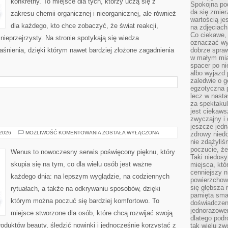
konkretny. To miejsce dla tych, którzy uczą się z
Spokojna pod
da się zmier
zakresu chemii organicznej i nieorganicznej, ale również
wartością je
dla każdego, kto chce zobaczyć, że świat reakcji,
na zdjęciach
Co ciekawe, 
nieprzejrzysty. Na stronie spotykają się wiedza
oznaczać wy
śnienia, dzięki którym nawet bardziej złożone zagadnienia
dobrze spra
w małym mias
spacer po ni
albo wyjazd
zaledwie o g
egzotyczna p
lecz w nasta
za spektakul
jest ciekaws
zwyczajny i
jeszcze jedn
WENUS
 2026
MOŻLIWOŚĆ KOMENTOWANIA
ZOSTAŁA WYŁĄCZONA
zdrowy niedo
nie zdążyliś
poczucie, że
Wenus to nowoczesny serwis poświęcony pięknu, który
Taki niedosy
skupia się na tym, co dla wielu osób jest ważne
miejsca, któ
cenniejszy n
każdego dnia: na lepszym wyglądzie, na codziennych
powierzchow
się głębsza 
rytuałach, a także na odkrywaniu sposobów, dzięki
pamięta sma
którym można poczuć się bardziej komfortowo. To
doświadczeni
jednorazowe
miejsce stworzone dla osób, które chcą rozwijać swoją
dlatego pod
oduktów beauty, śledzić nowinki i jednocześnie korzystać z
tak wielu zw