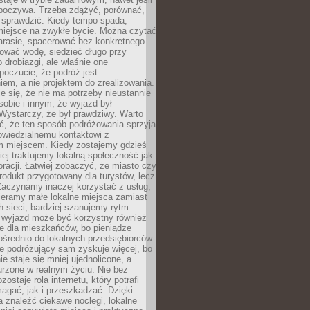
dpoczywa. Trzeba zdążyć, porównać,
 sprawdzić. Kiedy tempo spada,
miejsce na zwykłe bycie. Można czytać
arasie, spacerować bez konkretnego
ować wodę, siedzieć długo przy
o drobiazgi, ale właśnie one
poczucie, że podróż jest
em, a nie projektem do zrealizowania.
e się, że nie ma potrzeby nieustannie
obie i innym, że wyjazd był
Wystarczy, że był prawdziwy. Warto
ć, że ten sposób podróżowania sprzyja
owiedzialnemu kontaktowi z
 miejscem. Kiedy zostajemy gdzieś
ziej traktujemy lokalną społeczność jak
racji. Łatwiej zobaczyć, że miasto czy
produkt przygotowany dla turystów, lecz
Zaczynamy inaczej korzystać z usług,
ieramy małe lokalne miejsca zamiast
 sieci, bardziej szanujemy rytm
i wyjazd może być korzystny również
e dla mieszkańców, bo pieniądze
pośrednio do lokalnych przedsiębiorców.
e podróżujący sam zyskuje więcej, bo
e staje się mniej ujednolicone, a
urzone w realnym życiu. Nie bez
ostaje rola internetu, który potrafi
agać, jak i przeszkadzać. Dzięki
 znaleźć ciekawe noclegi, lokalne