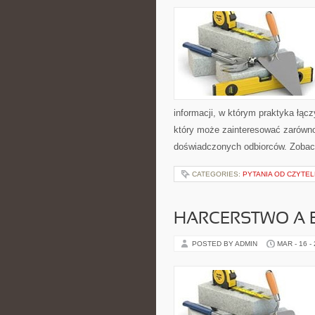
informacji, w którym praktyka łąc
który może zainteresować zarówno 
doświadczonych odbiorców. Zobacz
CATEGORIES:
PYTANIA OD CZYTE
HARCERSTWO A 
POSTED BY ADMIN
MAR - 16 -