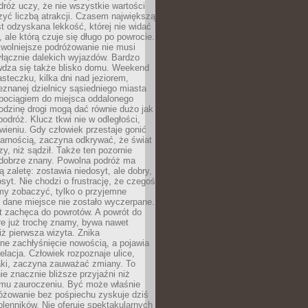
róż uczy, że nie wszystkie wartości
zyć liczbą atrakcji. Czasem największą
st odzyskana lekkość, której nie widać
, ale którą czuje się długo po powrocie.
wolniejsze podróżowanie nie musi
łącznie dalekich wyjazdów. Bardzo
wdza się także blisko domu. Weekend
teczku, kilka dni nad jeziorem,
eznanej dzielnicy sąsiedniego miasta
 pociągiem do miejsca oddalonego
odzinę drogi mogą dać równie dużo jak
odróż. Klucz tkwi nie w odległości,
wieniu. Gdy człowiek przestaje gonić
arnością, zaczyna odkrywać, że świat
zy, niż sądził. Także ten pozornie
 dobrze znany. Powolna podróż ma
ą zaletę: zostawia niedosyt, ale dobry,
syt. Nie chodzi o frustrację, że czegoś
my zobaczyć, tylko o przyjemne
 dane miejsce nie zostało wyczerpane.
t zachęca do powrotów. A powrót do
re już trochę znamy, bywa nawet
iż pierwsza wizyta. Znika
ne zachłyśnięcie nowością, a pojawia
relacja. Człowiek rozpoznaje ulice,
ki, zaczyna zauważać zmiany. To
e znacznie bliższe przyjaźni niż
mu zauroczeniu. Być może właśnie
różowanie bez pośpiechu zyskuje dziś
olenników. Nie oferuje spektakularnych