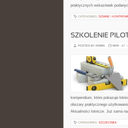
praktycznych wskazówek podanych
CATEGORIES:
DZIWNE I KONTROW
SZKOLENIE PIL
POSTED BY ADMIN
MAR - 17 -
kompendium, które pokazuje lotni
obszary praktycznego użytkowania
Aktualności lotnicze. Już sama n
CATEGORIES:
SZCZECINEK