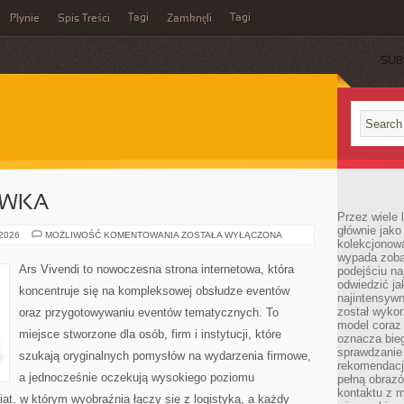
Tagi
Tagi
Płynie
Spis Treści
Zamknęli
SUB
YWKA
Przez wiele 
głównie jak
MUZYKA
 2026
MOŻLIWOŚĆ KOMENTOWANIA
ZOSTAŁA WYŁĄCZONA
kolekcjonowa
I
ROZRYWKA
wypada zoba
Ars Vivendi to nowoczesna strona internetowa, która
podejściu na
odwiedzić ja
koncentruje się na kompleksowej obsłudze eventów
najintensywn
został wyko
oraz przygotowywaniu eventów tematycznych. To
model coraz
miejsce stworzone dla osób, firm i instytucji, które
oznacza biega
sprawdzanie 
szukają oryginalnych pomysłów na wydarzenia firmowe,
rekomendacji
a jednocześnie oczekują wysokiego poziomu
pełną obraz
kontaktu z 
iat, w którym wyobraźnia łączy się z logistyką, a każdy