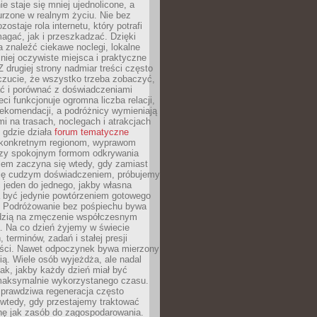
e staje się mniej ujednolicone, a
urzone w realnym życiu. Nie bez
ostaje rola internetu, który potrafi
agać, jak i przeszkadzać. Dzięki
 znaleźć ciekawe noclegi, lokalne
mniej oczywiste miejsca i praktyczne
 drugiej strony nadmiar treści często
czucie, że wszystko trzeba zobaczyć,
ać i porównać z doświadczeniami
eci funkcjonuje ogromna liczba relacji,
rekomendacji, a podróżnicy wymieniają
i na trasach, noclegach i atrakcjach
 gdzie działa
forum tematyczne
konkretnym regionom, wyprawom
zy spokojnym formom odkrywania
lem zaczyna się wtedy, gdy zamiast
się cudzym doświadczeniem, próbujemy
 jeden do jednego, jakby własna
a być jedynie powtórzeniem gotowego
. Podróżowanie bez pośpiechu bywa
dzią na zmęczenie współczesnym
. Na co dzień żyjemy w świecie
 terminów, zadań i stałej presji
ści. Nawet odpoczynek bywa mierzony
ą. Wiele osób wyjeżdża, ale nadal
tak, jakby każdy dzień miał być
maksymalnie wykorzystanego czasu.
rawdziwa regeneracja często
wtedy, gdy przestajemy traktować
nę jak zasób do zagospodarowania.