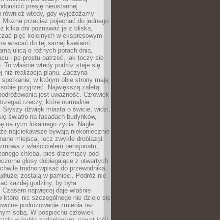
odpuścić presję nieustannej
i również wtedy, gdy wyjeżdżamy
 Można przecież pojechać do jednego
ez kilka dni poznawać je z bliska,
iczać pięć kolejnych w ekspresowym
a wracać do tej samej kawiarni,
amą ulicą o różnych porach dnia,
acu i po prostu patrzeć, jak toczy się
. To właśnie wtedy podróż staje się
 niż realizacją planu. Zaczyna
spotkanie, w którym obie strony mają
 sobie przyjrzeć. Największą zaletą
podróżowania jest uważność. Człowiek
rzegać rzeczy, które normalnie
e. Słyszy dźwięk miasta o świcie, widzi,
się światło na fasadach budynków,
 na rytm lokalnego życia. Nagle
 że najciekawsze bywają niekoniecznie
znane miejsca, lecz zwykłe drobiazgi:
ozmowa z właścicielem pensjonatu,
zonego chleba, pies drzemiący pod
czorne głosy dobiegające z otwartych
 chwile trudno wpisać do przewodnika,
ajdłużej zostają w pamięci. Podróż nie
ać każdej godziny, by była
 Czasem najwięcej daje właśnie
w której nic szczególnego nie dzieje się
owolne podróżowanie zmienia też
amym sobą. W pośpiechu człowiek
taje w trybie zadaniowym, nawet jeśli