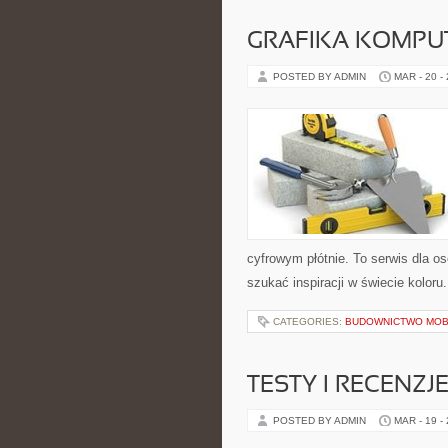
GRAFIKA KOMP
POSTED BY ADMIN
MAR - 20 -
cyfrowym płótnie. To serwis dla os
szukać inspiracji w świecie koloru.
CATEGORIES:
BUDOWNICTWO MOBI
TESTY I RECENZJ
POSTED BY ADMIN
MAR - 19 -