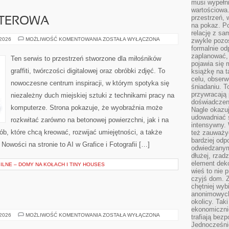
musi wypełni
wartościowa.
przestrzeń, 
UTEROWA
na pokaz. P
relację z s
GRAFIKA
 2026
MOŻLIWOŚĆ KOMENTOWANIA
ZOSTAŁA WYŁĄCZONA
zwykle pozos
KOMPUTEROWA
formalnie o
zaplanować,
Ten serwis to przestrzeń stworzone dla miłośników
pojawia się 
graffiti, twórczości digitalowej oraz obróbki zdjęć. To
książkę na t
celu, obserw
nowoczesne centrum inspiracji, w którym spotyka się
śniadaniu. T
przywracają 
niezależny duch miejskiej sztuki z technikami pracy na
doświadczeni
komputerze. Strona pokazuje, że wyobraźnia może
Nagle okazuj
udowadniać s
rozkwitać zarówno na betonowej powierzchni, jak i na
intensywny. 
ób, które chcą kreować, rozwijać umiejętności, a także
też zauważy
bardziej odp
 Nowości na stronie to AI w Grafice i Fotografii […]
odwiedzanym
dłużej, rzad
element deko
LNE – DOMY NA KOŁACH I TINY HOUSES
wieś to nie 
czyjś dom. 
chętniej wyb
anonimowych
E
okolicy. Tak
ekonomiczni
TESTY
 2026
MOŻLIWOŚĆ KOMENTOWANIA
ZOSTAŁA WYŁĄCZONA
trafiają bez
I
Jednocześni
RECENZJE