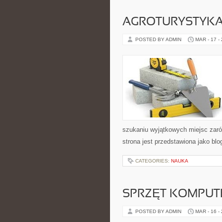
AGROTURYSTYKA
POSTED BY ADMIN
MAR - 17 -
szukaniu wyjątkowych miejsc zaró
strona jest przedstawiona jako blo
CATEGORIES:
NAUKA
SPRZĘT KOMPU
POSTED BY ADMIN
MAR - 16 -