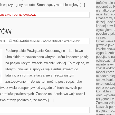
trofeów, ale
 w przystępny sposób. Strona łączy w sobie piękny […]
obecności. 
nie tylko prz
musi być zd
ERSYJNE TEORIE NAUKOWE
Czasem wyst
dłużej i dać
każdej chwil
wyścigiem, a
OTÓW
podobnie jak
czasu.
SZKOLENIE
Przez wiele 
 2026
MOŻLIWOŚĆ KOMENTOWANIA
ZOSTAŁA WYŁĄCZONA
PILOTÓW
głównie jak
kolekcjonowa
Podkarpackie Powiązanie Kooperacyjne – Lotnictwo
wypada zoba
podejściu na
ultralekkie to nowoczesna witryna, która koncentruje się
odwiedzić ja
na pasjonującym świecie awioniki lekkiej. To miejsce, w
najintensywn
został wyko
którym innowacja spotyka się z entuzjazmem do
model coraz
latania, a informacje łączą się z rzeczywistym
oznacza biega
sprawdzanie 
zastosowaniem. Serwis ten można postrzegać jako
rekomendacji
pełną obraz
ctwo z wielu perspektyw, od zagadnień technicznych po
kontaktu z 
 statków powietrznych. Zobacz też Lotnictwo wojskowe i
więc wybiera
rezygnacji z
azwa strony podkreśla, że mamy […]
Zamiast zdo
kawałek po 
nie jest mod
wymagającym 