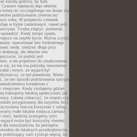
ać każdej godziny, by była
 Czasem najwięcej daje właśnie
w której nic szczególnego nie dzieje się
owolne podróżowanie zmienia też
amym sobą. W pośpiechu człowiek
taje w trybie zadaniowym, nawet jeśli
dpoczywa. Trzeba zdążyć, porównać,
 sprawdzić. Kiedy tempo spada,
miejsce na zwykłe bycie. Można czytać
arasie, spacerować bez konkretnego
ować wodę, siedzieć długo przy
o drobiazgi, ale właśnie one
poczucie, że podróż jest
em, a nie projektem do zrealizowania.
e się, że nie ma potrzeby nieustannie
obie i innym, że wyjazd był
Wystarczy, że był prawdziwy. Warto
ć, że ten sposób podróżowania sprzyja
owiedzialnemu kontaktowi z
 miejscem. Kiedy zostajemy gdzieś
ziej traktujemy lokalną społeczność jak
racji. Łatwiej zobaczyć, że miasto czy
produkt przygotowany dla turystów, lecz
Zaczynamy inaczej korzystać z usług,
ieramy małe lokalne miejsca zamiast
 sieci, bardziej szanujemy rytm
i wyjazd może być korzystny również
e dla mieszkańców, bo pieniądze
pośrednio do lokalnych przedsiębiorców.
e podróżujący sam zyskuje więcej, bo