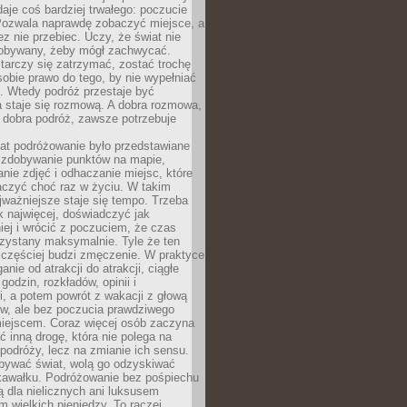
 daje coś bardziej trwałego: poczucie
Pozwala naprawdę zobaczyć miejsce, a
ez nie przebiec. Uczy, że świat nie
obywany, żeby mógł zachwycać.
arczy się zatrzymać, zostać trochę
 sobie prawo do tego, by nie wypełniać
i. Wtedy podróż przestaje być
 staje się rozmową. A dobra rozmowa,
 dobra podróż, zawsze potrzebuje
lat podróżowanie było przedstawiane
o zdobywanie punktów na mapie,
nie zdjęć i odhaczanie miejsc, które
czyć choć raz w życiu. W takim
jważniejsze staje się tempo. Trzeba
k najwięcej, doświadczyć jak
iej i wrócić z poczuciem, że czas
rzystany maksymalnie. Tyle że ten
 częściej budzi zmęczenie. W praktyce
nie od atrakcji do atrakcji, ciągłe
godzin, rozkładów, opinii i
, a potem powrót z wakacji z głową
ów, ale bez poczucia prawdziwego
miejscem. Coraz więcej osób zaczyna
ć inną drogę, która nie polega na
 podróży, lecz na zmianie ich sensu.
bywać świat, wolą go odzyskiwać
kawałku. Podróżowanie bez pośpiechu
ą dla nielicznych ani luksusem
wielkich pieniędzy. To raczej