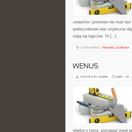
związków i przemian nie musi być 
podręcznikowa oraz użyteczne obja
stają się logiczne. To […]
CATEGORIES:
TRENING DOMOWY
WENUS
POSTED BY ADMIN
MAR - 18 -
wiedzę o cerze, poznawać świat pr