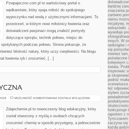
doświadczeni
Pzwpajeczno.com.pl to wartościowy portal o
bardziej zan
wędkarstwie, który spaja miłość do spokojnego
znaczenia poz
zarówno pom
wypoczynku nad wodą z użytecznymi informacjami. To
niemu można
inicjatywy, 
przestrzeń, w którym nowi miłośnicy łowienia oraz
wskazówki. Z
doświadczeni pasjonaci mogą znaleźć pomysły
wywołuje po
sfotografow
dotyczące sprzętu, technik połowu, miejsc do
innych. W si
i spotykanych podczas połowu. Strona pokazuje, że
rankingów i 
się pomysłam
również bliskość natury, który uczy cierpliwości. Na blogu
również tam,
poświęcone 
at łowienia ryb i zrozumieć, […]
kolejowym c
świata. Prob
inspirować 
je skopiować
podróż miał
scenariusza
YCZNA
też odpowie
stylem życia
powiadomień,
CHEMIA
 2026
MOŻLIWOŚĆ KOMENTOWANIA
ZOSTAŁA WYŁĄCZONA
produktywno
KOSMETYCZNA
skuteczności
Zdajechemie.pl to nowoczesny blog edukacyjny, który
funkcjonuje 
raportem z 
został stworzony z myślą o osobach chcących
Tymczasem p
zrozumieć chemię w sposób przystępny, a jednocześnie
zaczyna się 
każdą godzi