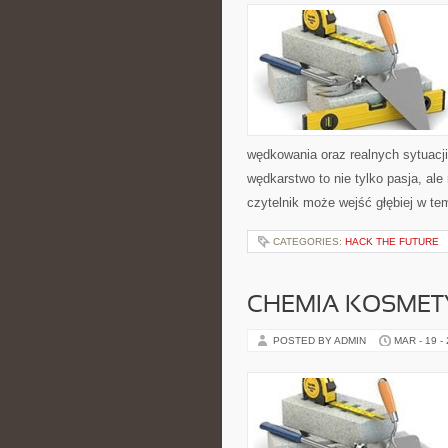
wędkowania oraz realnych sytuacj
wędkarstwo to nie tylko pasja, ale 
czytelnik może wejść głębiej w tem
CATEGORIES:
HACK THE FUTURE
CHEMIA KOSMET
POSTED BY ADMIN
MAR - 19 -