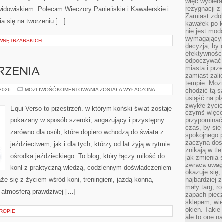
więc wybiera
rezygnacji z
idowiskiem. Polecam Wieczory Panieńskie i Kawalerskie i
Zamiast zdo
ia się na tworzeniu […]
kawałek po 
nie jest mod
wymagającym 
 WNĘTRZARSKICH
decyzja, by 
efektywnośc
odpoczywać.
miasta i prz
RZENIA
zamiast zal
tempie. Możn
ZAWODY
 2026
MOŻLIWOŚĆ KOMENTOWANIA
ZOSTAŁA WYŁĄCZONA
chodzić tą s
I
usiąść na pl
WYDARZENIA
zwykłe życie
Equi Verso to przestrzeń, w którym koński świat zostaje
czymś więcej
pokazany w sposób szeroki, angażujący i przystępny
przypominać 
czas, by się
zarówno dla osób, które dopiero wchodzą do świata z
spokojnego 
zaczyna dost
jeździectwem, jak i dla tych, którzy od lat żyją w rytmie
znikają w tl
ośrodka jeździeckiego. To blog, który łączy miłość do
jak zmienia 
zwraca uwagę
koni z praktyczną wiedzą, codziennym doświadczeniem
okazuje się,
że się z życiem wśród koni, treningiem, jazdą konną,
najbardziej 
mały targ, r
i atmosferą prawdziwej […]
zapach piec
sklepem, wie
okien. Takie
ROPIE
ale to one n