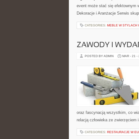
event może stać się efektownym w
Dekoracje i Aranżacje Serwis skup
CATEGORIES:
MEBLE W STYLACH
ZAWODY I WYDA
POSTED BY ADMIN
MAR - 21 -
oraz fascynacją wszystkim, co wią
relacją człowieka ze zwierzęciem 
CATEGORIES:
RESTAURACJE W EU