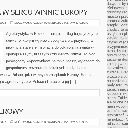
decyzja, by 
efektywnośc
 W SERCU WINNIC EUROPY
odpoczywać.
miasta i prz
zamiast zal
AGROTURYSTYKA
 2026
MOŻLIWOŚĆ KOMENTOWANIA
ZOSTAŁA WYŁĄCZONA
tempie. Możn
W
SERCU
chodzić tą s
WINNIC
Agroturystyka w Polsce i Europie – Blog turystyczny to
usiąść na pl
EUROPY
zwykłe życie
serwis, w którym wyprawa spotyka się z przyrodą, a
czymś więcej
przypominać 
prowincja staje się inspiracją do odkrywania świata w
czas, by się
spokojniejszym, bliższym człowiekowi rytmie. To blog
spokojnego 
zaczyna dost
poświęcony wypoczynkowi na łonie natury, wyjazdom do
znikają w tl
gospodarstw, poznawaniu lokalnych tradycji oraz
jak zmienia 
zwraca uwagę
wno w Polsce, jak i w innych zakątkach Europy. Sama
okazuje się,
najbardziej 
g o agroturystyce w Polsce i Europie, a jej […]
mały targ, r
zapach piec
sklepem, wie
okien. Takie
ale to one n
musi wypełni
wartościowa.
TEROWY
przestrzeń, 
na pokaz. P
SPRZĘT
 2026
MOŻLIWOŚĆ KOMENTOWANIA
ZOSTAŁA WYŁĄCZONA
relację z s
KOMPUTEROWY
zwykle pozos