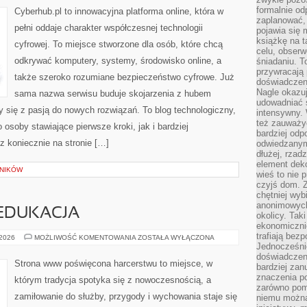
formalnie o
Cyberhub.pl to innowacyjna platforma online, która w
zaplanować,
pełni oddaje charakter współczesnej technologii
pojawia się 
książkę na t
cyfrowej. To miejsce stworzone dla osób, które chcą
celu, obserw
odkrywać komputery, systemy, środowisko online, a
śniadaniu. T
przywracają 
także szeroko rozumiane bezpieczeństwo cyfrowe. Już
doświadczeni
Nagle okazuj
sama nazwa serwisu buduje skojarzenia z hubem
udowadniać s
zy się z pasją do nowych rozwiązań. To blog technologiczny,
intensywny. 
też zauważy
osoby stawiające pierwsze kroki, jak i bardziej
bardziej odp
 koniecznie na stronie […]
odwiedzanym
dłużej, rzad
element deko
LNIKÓW
wieś to nie 
czyjś dom. 
chętniej wyb
anonimowych
EDUKACJA
okolicy. Tak
ekonomiczni
trafiają bez
HARCERSTWO
 2026
MOŻLIWOŚĆ KOMENTOWANIA
ZOSTAŁA WYŁĄCZONA
A
Jednocześni
EDUKACJA
doświadczeni
Strona www poświęcona harcerstwu to miejsce, w
bardziej zan
znaczenia poz
którym tradycja spotyka się z nowoczesnością, a
zarówno pom
zamiłowanie do służby, przygody i wychowania staje się
niemu można