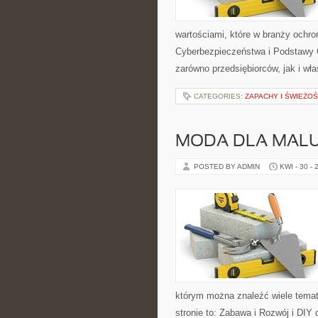
wartościami, które w branży ochr
Cyberbezpieczeństwa i Podstawy 
zarówno przedsiębiorców, jak i właś
CATEGORIES:
ZAPACHY I ŚWIEŻO
MODA DLA MAL
POSTED BY ADMIN
KWI - 30 - 
którym można znaleźć wiele tema
stronie to: Zabawa i Rozwój i DIY