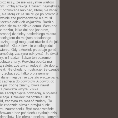
róż uczy, że nie wszystkie wartości
zyć liczbą atrakcji. Czasem największą
st odzyskana lekkość, której nie widać
, ale którą czuje się długo po powrocie.
wolniejsze podróżowanie nie musi
łącznie dalekich wyjazdów. Bardzo
wdza się także blisko domu. Weekend
teczku, kilka dni nad jeziorem,
eznanej dzielnicy sąsiedniego miasta
 pociągiem do miejsca oddalonego
odzinę drogi mogą dać równie dużo jak
odróż. Klucz tkwi nie w odległości,
wieniu. Gdy człowiek przestaje gonić
arnością, zaczyna odkrywać, że świat
zy, niż sądził. Także ten pozornie
 dobrze znany. Powolna podróż ma
ą zaletę: zostawia niedosyt, ale dobry,
syt. Nie chodzi o frustrację, że czegoś
my zobaczyć, tylko o przyjemne
 dane miejsce nie zostało wyczerpane.
t zachęca do powrotów. A powrót do
re już trochę znamy, bywa nawet
iż pierwsza wizyta. Znika
ne zachłyśnięcie nowością, a pojawia
relacja. Człowiek rozpoznaje ulice,
ki, zaczyna zauważać zmiany. To
e znacznie bliższe przyjaźni niż
mu zauroczeniu. Być może właśnie
różowanie bez pośpiechu zyskuje dziś
olenników. Nie oferuje spektakularnych