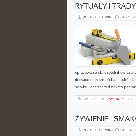
RYTUAŁY I TRADY
POSTED BY ADMIN
KWI - 17 - 
opracowania dla czytelników szuk
doświadczeniem. Zobacz także Do
serwisu jest szeroki zakres porus
CATEGORIES:
FRAMEWORKI I BIBL
ŻYWIENIE I SMAK
POSTED BY ADMIN
KWI - 14 - 