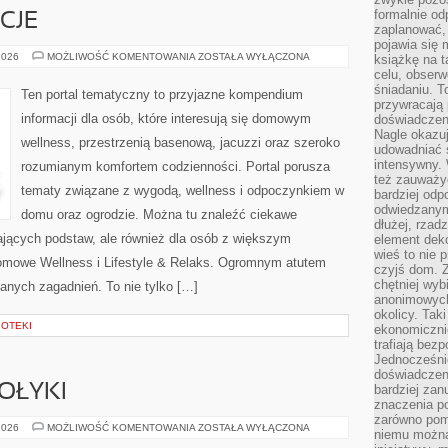
formalnie o
CJE
zaplanować,
pojawia się 
RYTUAŁY
2026
MOŻLIWOŚĆ KOMENTOWANIA
ZOSTAŁA WYŁĄCZONA
książkę na t
I
celu, obserw
TRADYCJE
śniadaniu. T
Ten portal tematyczny to przyjazne kompendium
przywracają 
informacji dla osób, które interesują się domowym
doświadczeni
Nagle okazuj
wellness, przestrzenią basenową, jacuzzi oraz szeroko
udowadniać s
intensywny. 
rozumianym komfortem codzienności. Portal porusza
też zauważy
tematy związane z wygodą, wellness i odpoczynkiem w
bardziej odp
odwiedzanym
domu oraz ogrodzie. Można tu znaleźć ciekawe
dłużej, rzad
ających podstaw, ale również dla osób z większym
element deko
wieś to nie 
mowe Wellness i Lifestyle & Relaks. Ogromnym atutem
czyjś dom. 
chętniej wyb
zanych zagadnień. To nie tylko […]
anonimowych
okolicy. Tak
IOTEKI
ekonomiczni
trafiają bez
Jednocześni
doświadczeni
OŁYKI
bardziej zan
znaczenia poz
zarówno pom
ŻYWIENIE
2026
MOŻLIWOŚĆ KOMENTOWANIA
ZOSTAŁA WYŁĄCZONA
niemu można
I