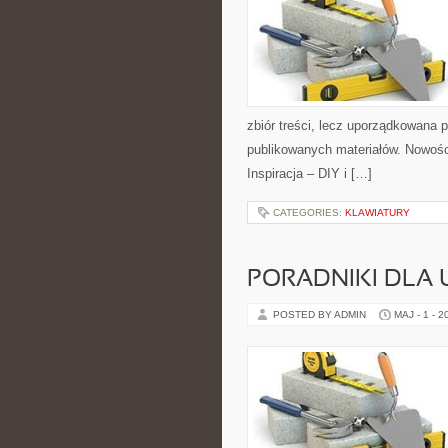
zbiór treści, lecz uporządkowana p
publikowanych materiałów. Nowośc
Inspiracja – DIY i […]
CATEGORIES:
KLAWIATURY
PORADNIKI DLA
POSTED BY ADMIN
MAJ - 1 - 2