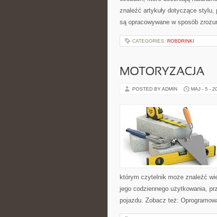
znaleźć artykuły dotyczące stylu, p
są opracowywane w sposób zrozum
CATEGORIES:
ROBDRINKI
MOTORYZACJA
POSTED BY ADMIN
MAJ - 5 - 2
którym czytelnik może znaleźć wi
jego codziennego użytkowania, pr
pojazdu. Zobacz też: Oprogramowa