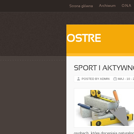
Archiwum
O.N.A
Strona główna
OSTRE
SPORT I AKTYW
POSTED BY ADMIN
MAJ - 10 -
osobach, które doceniają naturaln