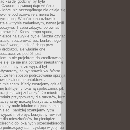
ać każdej godziny, by była
 Czasem najwięcej daje właśnie
w której nic szczególnego nie dzieje się
owolne podróżowanie zmienia też
amym sobą. W pośpiechu człowiek
taje w trybie zadaniowym, nawet jeśli
dpoczywa. Trzeba zdążyć, porównać,
 sprawdzić. Kiedy tempo spada,
miejsce na zwykłe bycie. Można czytać
arasie, spacerować bez konkretnego
ować wodę, siedzieć długo przy
o drobiazgi, ale właśnie one
poczucie, że podróż jest
em, a nie projektem do zrealizowania.
e się, że nie ma potrzeby nieustannie
obie i innym, że wyjazd był
Wystarczy, że był prawdziwy. Warto
ć, że ten sposób podróżowania sprzyja
owiedzialnemu kontaktowi z
 miejscem. Kiedy zostajemy gdzieś
ziej traktujemy lokalną społeczność jak
racji. Łatwiej zobaczyć, że miasto czy
produkt przygotowany dla turystów, lecz
Zaczynamy inaczej korzystać z usług,
ieramy małe lokalne miejsca zamiast
 sieci, bardziej szanujemy rytm
i wyjazd może być korzystny również
e dla mieszkańców, bo pieniądze
pośrednio do lokalnych przedsiębiorców.
e podróżujący sam zyskuje więcej, bo