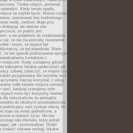
dpoczywa. Trzeba zdążyć, porównać,
 sprawdzić. Kiedy tempo spada,
miejsce na zwykłe bycie. Można czytać
arasie, spacerować bez konkretnego
ować wodę, siedzieć długo przy
o drobiazgi, ale właśnie one
poczucie, że podróż jest
em, a nie projektem do zrealizowania.
e się, że nie ma potrzeby nieustannie
obie i innym, że wyjazd był
Wystarczy, że był prawdziwy. Warto
ć, że ten sposób podróżowania sprzyja
owiedzialnemu kontaktowi z
 miejscem. Kiedy zostajemy gdzieś
ziej traktujemy lokalną społeczność jak
racji. Łatwiej zobaczyć, że miasto czy
produkt przygotowany dla turystów, lecz
Zaczynamy inaczej korzystać z usług,
ieramy małe lokalne miejsca zamiast
 sieci, bardziej szanujemy rytm
i wyjazd może być korzystny również
e dla mieszkańców, bo pieniądze
pośrednio do lokalnych przedsiębiorców.
e podróżujący sam zyskuje więcej, bo
e staje się mniej ujednolicone, a
urzone w realnym życiu. Nie bez
ostaje rola internetu, który potrafi
agać, jak i przeszkadzać. Dzięki
 znaleźć ciekawe noclegi, lokalne