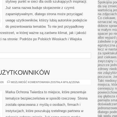
stylowy punkt w sieci dla osób szukających inspiracji.
Spokojna pod
da się zmier
Już sama nazwa buduje skojarzenie z czymś
wartością je
zapamiętywalnym, dlatego strona może przyciągać
na zdjęciach
Co ciekawe, 
uwagę użytkowników, którzy lubią autorskie podejście
oznaczać wy
dobrze spra
do prezentowania tematów. To nie jest przypadkowy
w małym mias
rzestrzeń, w której ważne są zarówno klimat, jak i jakość
spacer po ni
albo wyjazd
i na stronie: Podróże po Polskich Wioskach i Wiejska
zaledwie o g
egzotyczna p
lecz w nasta
za spektakul
jest ciekaws
zwyczajny i
jeszcze jedn
zdrowy niedo
 UŻYTKOWNIKÓW
nie zdążyliś
poczucie, że
Taki niedosy
PORADNIKI
026
MOŻLIWOŚĆ KOMENTOWANIA
ZOSTAŁA WYŁĄCZONA
miejsca, któ
DLA
UŻYTKOWNIKÓW
cenniejszy n
Marka Ochrona Twierdza to miejsce, które prezentuje
powierzchow
się głębsza 
tematyce bezpieczeństwa w sposób rzeczowy. Strona
pamięta sma
doświadczeni
została opracowana z myślą o osobach, firmach i
jednorazowe
instytucjach, które poszukują rzetelnego partnera w
dlatego pod
tak wielu zw