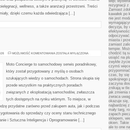
więc wybiera
rezygnacji z
ielęgnacji, wellness, a także aranżacji przestrzeni. Treści
Zamiast zdo
iały, dzięki czemu każda odwiedzająca […]
kawałek po 
nie jest mod
wymagającym 
decyzja, by 
efektywnośc
odpoczywać.
miasta i prz
zamiast zal
tempie. Możn
chodzić tą s
MOTORYZACJA
026
MOŻLIWOŚĆ KOMENTOWANIA
ZOSTAŁA WYŁĄCZONA
usiąść na pl
zwykłe życie
Moto Concierge to samochodowy serwis poradnikowy,
czymś więcej
przypominać 
który został przygotowany z myślą o osobach
czas, by się
szukających wiedzy o samochodach. Strona skupia się
spokojnego 
zaczyna dost
przede wszystkim na praktycznych poradach
znikają w tl
związanych z eksploatacją samochodów, zwłaszcza
jak zmienia 
zwraca uwagę
tych dostępnych na rynku wtórnym. To miejsce, w
okazuje się,
najbardziej 
edzę przydatne zarówno przed zakupem auta, jak i podczas
mały targ, r
zygotowania do sprzedaży czy oceny stanu technicznego
zapach piec
sklepem, wie
nie i Sztuczna Inteligencja i Oprogramowanie […]
okien. Takie
ale to one n