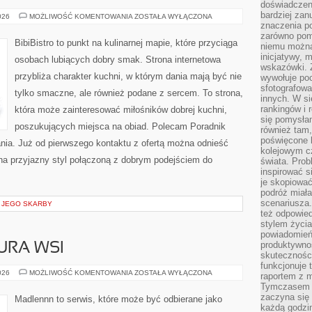
doświadczeni
bardziej zan
PRZEPISY
026
MOŻLIWOŚĆ KOMENTOWANIA
ZOSTAŁA WYŁĄCZONA
ZERO-
znaczenia poz
WASTE
zarówno pom
BibiBistro to punkt na kulinarnej mapie, które przyciąga
niemu można
inicjatywy, 
osobach lubiących dobry smak. Strona internetowa
wskazówki. Z
przybliża charakter kuchni, w którym dania mają być nie
wywołuje po
sfotografow
tylko smaczne, ale również podane z sercem. To strona,
innych. W si
rankingów i 
która może zainteresować miłośników dobrej kuchni,
się pomysłam
poszukujących miejsca na obiad. Polecam Poradnik
również tam,
poświęcone 
ia. Już od pierwszego kontaktu z ofertą można odnieść
kolejowym c
 na przyjazny styl połączoną z dobrym podejściem do
świata. Prob
inspirować 
je skopiować
podróż miał
scenariusza
I JEGO SKARBY
też odpowie
stylem życia
powiadomień,
produktywno
URA WSI
skuteczności
funkcjonuje 
TRADYCJE
026
MOŻLIWOŚĆ KOMENTOWANIA
ZOSTAŁA WYŁĄCZONA
raportem z 
I
Tymczasem p
KULTURA
WSI
zaczyna się 
Madlennn to serwis, które może być odbierane jako
każdą godzi