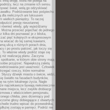
ć inną drogę, która nie polega na
 podróży, lecz na zmianie ich sensu.
bywać świat, wolą go odzyskiwać
kawałku. Podróżowanie bez pośpiechu
ą dla nielicznych ani luksusem
wielkich pieniędzy. To raczej
odpuścić presję nieustannej
i również wtedy, gdy wyjeżdżamy
 Można przecież pojechać do jednego
ez kilka dni poznawać je z bliska,
iczać pięć kolejnych w ekspresowym
a wracać do tej samej kawiarni,
amą ulicą o różnych porach dnia,
acu i po prostu patrzeć, jak toczy się
. To właśnie wtedy podróż staje się
 niż realizacją planu. Zaczyna
spotkanie, w którym obie strony mają
 sobie przyjrzeć. Największą zaletą
podróżowania jest uważność. Człowiek
rzegać rzeczy, które normalnie
e. Słyszy dźwięk miasta o świcie, widzi,
się światło na fasadach budynków,
 na rytm lokalnego życia. Nagle
 że najciekawsze bywają niekoniecznie
znane miejsca, lecz zwykłe drobiazgi:
ozmowa z właścicielem pensjonatu,
zonego chleba, pies drzemiący pod
czorne głosy dobiegające z otwartych
 chwile trudno wpisać do przewodnika,
ajdłużej zostają w pamięci. Podróż nie