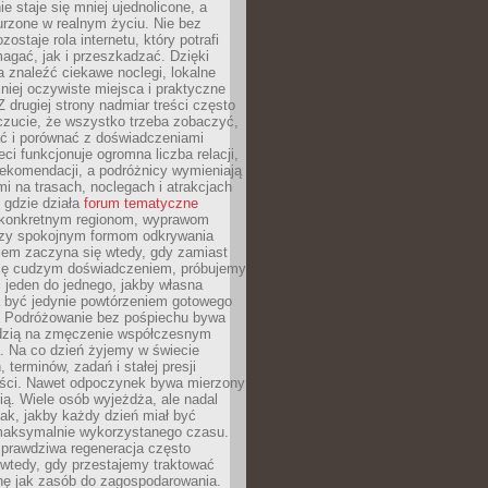
e staje się mniej ujednolicone, a
urzone w realnym życiu. Nie bez
ostaje rola internetu, który potrafi
agać, jak i przeszkadzać. Dzięki
 znaleźć ciekawe noclegi, lokalne
mniej oczywiste miejsca i praktyczne
 drugiej strony nadmiar treści często
czucie, że wszystko trzeba zobaczyć,
ać i porównać z doświadczeniami
eci funkcjonuje ogromna liczba relacji,
rekomendacji, a podróżnicy wymieniają
i na trasach, noclegach i atrakcjach
 gdzie działa
forum tematyczne
konkretnym regionom, wyprawom
zy spokojnym formom odkrywania
lem zaczyna się wtedy, gdy zamiast
się cudzym doświadczeniem, próbujemy
 jeden do jednego, jakby własna
a być jedynie powtórzeniem gotowego
. Podróżowanie bez pośpiechu bywa
dzią na zmęczenie współczesnym
. Na co dzień żyjemy w świecie
 terminów, zadań i stałej presji
ści. Nawet odpoczynek bywa mierzony
ą. Wiele osób wyjeżdża, ale nadal
tak, jakby każdy dzień miał być
maksymalnie wykorzystanego czasu.
rawdziwa regeneracja często
wtedy, gdy przestajemy traktować
nę jak zasób do zagospodarowania.