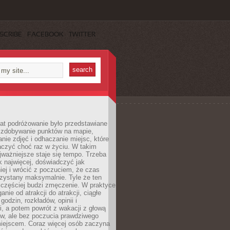
SCRIBE
FACEBOOK
TWITTER
lat podróżowanie było przedstawiane
o zdobywanie punktów na mapie,
nie zdjęć i odhaczanie miejsc, które
czyć choć raz w życiu. W takim
jważniejsze staje się tempo. Trzeba
k najwięcej, doświadczyć jak
iej i wrócić z poczuciem, że czas
rzystany maksymalnie. Tyle że ten
 częściej budzi zmęczenie. W praktyce
nie od atrakcji do atrakcji, ciągłe
godzin, rozkładów, opinii i
, a potem powrót z wakacji z głową
ów, ale bez poczucia prawdziwego
miejscem. Coraz więcej osób zaczyna