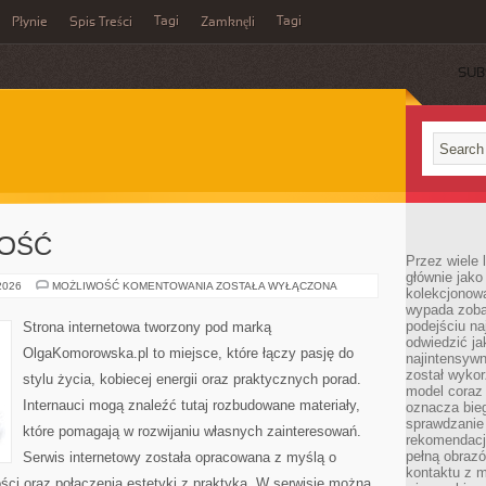
Tagi
Tagi
Płynie
Spis Treści
Zamknęli
SUB
NOŚĆ
Przez wiele 
głównie jak
SPORT
 2026
MOŻLIWOŚĆ KOMENTOWANIA
ZOSTAŁA WYŁĄCZONA
kolekcjonowa
I
wypada zoba
AKTYWNOŚĆ
podejściu na
Strona internetowa tworzony pod marką
odwiedzić ja
OlgaKomorowska.pl to miejsce, które łączy pasję do
najintensywn
został wyko
stylu życia, kobiecej energii oraz praktycznych porad.
model coraz
Internauci mogą znaleźć tutaj rozbudowane materiały,
oznacza biega
sprawdzanie 
które pomagają w rozwijaniu własnych zainteresowań.
rekomendacji
pełną obraz
Serwis internetowy została opracowana z myślą o
kontaktu z 
ości oraz połączenia estetyki z praktyką. W serwisie można