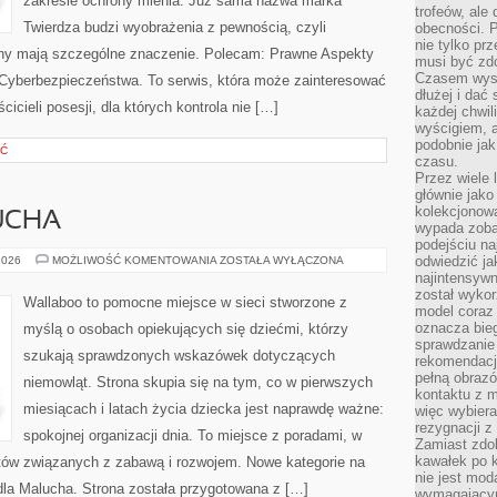
zakresie ochrony mienia. Już sama nazwa marka
trofeów, ale
Twierdza budzi wyobrażenia z pewnością, czyli
obecności. 
nie tylko prz
ony mają szczególne znaczenie. Polecam: Prawne Aspekty
musi być zd
Czasem wyst
Cyberbezpieczeństwa. To serwis, która może zainteresować
dłużej i dać
cicieli posesji, dla których kontrola nie […]
każdej chwil
wyścigiem, a
podobnie jak
ŚĆ
czasu.
Przez wiele 
głównie jak
kolekcjonowa
UCHA
wypada zoba
podejściu na
MODA
odwiedzić ja
2026
MOŻLIWOŚĆ KOMENTOWANIA
ZOSTAŁA WYŁĄCZONA
DLA
najintensywn
MALUCHA
został wyko
Wallaboo to pomocne miejsce w sieci stworzone z
model coraz
oznacza biega
myślą o osobach opiekujących się dziećmi, którzy
sprawdzanie 
szukają sprawdzonych wskazówek dotyczących
rekomendacji
pełną obraz
niemowląt. Strona skupia się na tym, co w pierwszych
kontaktu z 
miesiącach i latach życia dziecka jest naprawdę ważne:
więc wybiera
rezygnacji z
spokojnej organizacji dnia. To miejsce z poradami, w
Zamiast zdo
kawałek po 
tów związanych z zabawą i rozwojem. Nowe kategorie na
nie jest mod
 dla Malucha. Strona została przygotowana z […]
wymagającym 