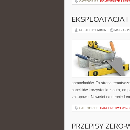
CATEGORIES:
KOMENTARZE I PRZE
EKSPLOATACJA I
POSTED BY ADMIN
MAJ - 4 - 2
samochodów. To strona tematyczn
aspektów korzystania z auta, od 
zakupowe. Nowości na stronie Lea
CATEGORIES:
HARCERSTWO W PO
PRZEPISY ZERO-