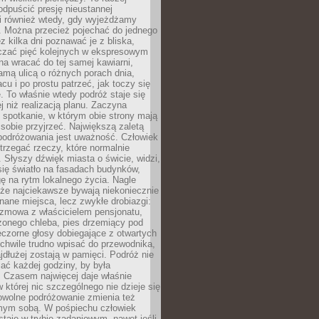
odpuścić presję nieustannej
i również wtedy, gdy wyjeżdżamy
 Można przecież pojechać do jednego
ez kilka dni poznawać je z bliska,
iczać pięć kolejnych w ekspresowym
a wracać do tej samej kawiarni,
amą ulicą o różnych porach dnia,
acu i po prostu patrzeć, jak toczy się
. To właśnie wtedy podróż staje się
 niż realizacją planu. Zaczyna
spotkanie, w którym obie strony mają
 sobie przyjrzeć. Największą zaletą
podróżowania jest uważność. Człowiek
rzegać rzeczy, które normalnie
e. Słyszy dźwięk miasta o świcie, widzi,
się światło na fasadach budynków,
 na rytm lokalnego życia. Nagle
 że najciekawsze bywają niekoniecznie
znane miejsca, lecz zwykłe drobiazgi:
ozmowa z właścicielem pensjonatu,
zonego chleba, pies drzemiący pod
czorne głosy dobiegające z otwartych
 chwile trudno wpisać do przewodnika,
ajdłużej zostają w pamięci. Podróż nie
ać każdej godziny, by była
 Czasem najwięcej daje właśnie
w której nic szczególnego nie dzieje się
owolne podróżowanie zmienia też
amym sobą. W pośpiechu człowiek
taje w trybie zadaniowym, nawet jeśli