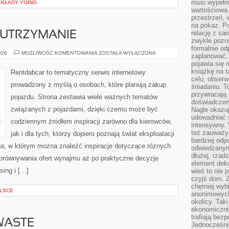
musi wypełni
KŁADY YIJING
wartościowa.
przestrzeń, 
na pokaz. P
relację z s
 UTRZYMANIE
zwykle pozos
formalnie o
EKSPLOATACJA
026
MOŻLIWOŚĆ KOMENTOWANIA
ZOSTAŁA WYŁĄCZONA
zaplanować,
I
pojawia się 
UTRZYMANIE
książkę na t
Rentdabcar to tematyczny serwis internetowy
celu, obserw
prowadzony z myślą o osobach, które planują zakup
śniadaniu. T
przywracają 
pojazdu. Strona zestawia wiele ważnych tematów
doświadczeni
związanych z pojazdami, dzięki czemu może być
Nagle okazuj
udowadniać s
codziennym źródłem inspiracji zarówno dla kierowców,
intensywny. 
też zauważy
jak i dla tych, którzy dopiero poznają świat eksploatacji
bardziej odp
a, w którym można znaleźć inspiracje dotyczące różnych
odwiedzanym
dłużej, rzad
porównywania ofert wynajmu aż po praktyczne decyzje
element deko
sing i […]
wieś to nie 
czyjś dom. 
chętniej wyb
LSCE
anonimowych
okolicy. Tak
ekonomiczni
trafiają bez
WASTE
Jednocześni