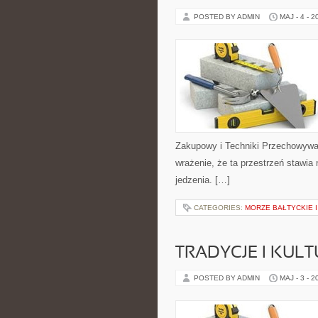
POSTED BY ADMIN
MAJ - 4 - 2
Zakupowy i Techniki Przechowywan
wrażenie, że ta przestrzeń stawia
jedzenia. […]
CATEGORIES:
MORZE BAŁTYCKIE 
TRADYCJE I KULT
POSTED BY ADMIN
MAJ - 3 - 2