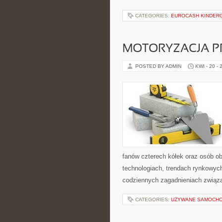
CATEGORIES:
EUROCASH KINDER
MOTORYZACJA P
POSTED BY ADMIN
KWI - 20 - 
fanów czterech kółek oraz osób o
technologiach, trendach rynkowych
codziennych zagadnieniach związ
CATEGORIES:
UŻYWANE SAMOCHO