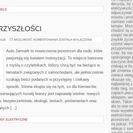
decyzja, by 
efektywnośc
GELD
odpoczywać.
miasta i prz
zamiast zal
tempie. Możn
RZYSZŁOŚCI
chodzić tą s
usiąść na pl
zwykłe życie
MOTORYZACJA
2026
MOŻLIWOŚĆ KOMENTOWANIA
ZOSTAŁA WYŁĄCZONA
PRZYSZŁOŚCI
czymś więcej
przypominać 
Auto Jarmark to nowoczesna przestrzeń dla osób, które
czas, by się
spokojnego 
pasjonują się światem motoryzacji. To miejsce tworzone
zaczyna dost
z myślą o czytelnikach, którzy chcą być na bieżąco w
znikają w tl
jak zmienia 
tematach związanych z samochodami, ale jednocześnie
zwraca uwagę
szukają treści podanych w przystępny i ciekawy
okazuje się,
najbardziej 
sposób. Strona skupia się na tym, co dla kierowców,
mały targ, r
zapach piec
bserwujących rozwój branży jest naprawdę istotne: nowych
sklepem, wie
, bezpieczeństwie, ekologii, testach, porównaniach oraz
okien. Takie
ale to one n
anych […]
musi wypełni
wartościowa.
przestrzeń, 
DY ELEKTRYCZNE
na pokaz. P
relację z s
zwykle pozos