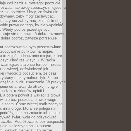
 daje coś bardziej trwałego: poczucie
Pozwala naprawdę zobaczyć miejsce, a
ez nie przebiec. Uczy, że świat nie
obywany, żeby mógł zachwycać.
arczy się zatrzymać, zostać trochę
 sobie prawo do tego, by nie wypełniać
i. Wtedy podróż przestaje być
 staje się rozmową. A dobra rozmowa,
 dobra podróż, zawsze potrzebuje
lat podróżowanie było przedstawiane
o zdobywanie punktów na mapie,
nie zdjęć i odhaczanie miejsc, które
czyć choć raz w życiu. W takim
jważniejsze staje się tempo. Trzeba
k najwięcej, doświadczyć jak
iej i wrócić z poczuciem, że czas
rzystany maksymalnie. Tyle że ten
 częściej budzi zmęczenie. W praktyce
nie od atrakcji do atrakcji, ciągłe
godzin, rozkładów, opinii i
, a potem powrót z wakacji z głową
ów, ale bez poczucia prawdziwego
miejscem. Coraz więcej osób zaczyna
ć inną drogę, która nie polega na
 podróży, lecz na zmianie ich sensu.
bywać świat, wolą go odzyskiwać
kawałku. Podróżowanie bez pośpiechu
ą dla nielicznych ani luksusem
wielkich pieniędzy. To raczej