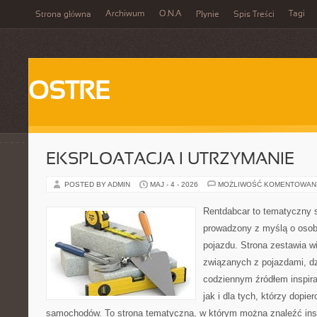
Archiwum
O.N.A
Tagi
Strona główna
Płynie
Spis Treści
OSTRE
EKSPLOATACJA I UTRZYMANIE
POSTED BY ADMIN
MAJ - 4 - 2026
MOŻLIWOŚĆ KOMENTOWAN
Rentdabcar to tematyczny s
prowadzony z myślą o osob
pojazdu. Strona zestawia 
związanych z pojazdami, d
codziennym źródłem inspira
jak i dla tych, którzy dopie
samochodów. To strona tematyczna, w którym można znaleźć ins