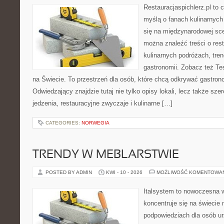
Restauracjaspichlerz.pl to
myślą o fanach kulinarnych 
się na międzynarodowej scen
można znaleźć treści o rest
kulinarnych podróżach, tre
gastronomii. Zobacz też Tes
na Świecie. To przestrzeń dla osób, które chcą odkrywać gastron
Odwiedzający znajdzie tutaj nie tylko opisy lokali, lecz także szer
jedzenia, restauracyjne zwyczaje i kulinarne […]
CATEGORIES:
NORWEGIA
TRENDY W MEBLARSTWIE
POSTED BY ADMIN
KWI - 10 - 2026
MOŻLIWOŚĆ KOMENTOWA
Italsystem to nowoczesna wi
koncentruje się na świecie
podpowiedziach dla osób u