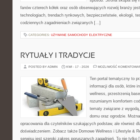
sposób. Strona skupia się 
fanów czterech kółek oraz osób obserwujących rozwój branży jes
technologiach, trendach rynkowych, bezpieczeństwie, ekologii, t
codziennych zagadnieniach związanych […]
CATEGORIES:
UŻYWANE SAMOCHODY ELEKTRYCZNE
RYTUAŁY I TRADYCJE
POSTED BY ADMIN
KWI - 17 - 2026
MOŻLIWOŚĆ KOMENTOWA
Ten portal tematyczny to 
informacji dla osób, które 
wellness, przestrzenią bas
rozumianym komfortem codz
tematy związane z wygodą,
domu oraz ogrodzie. Można
opracowania dla czytelników szukających podstaw, ale również d
doświadczeniem. Zobacz także Domowe Wellness i Lifestyle & 
serwisu jest szeroki zakres poruszanych zagadnień. To nie tylko 