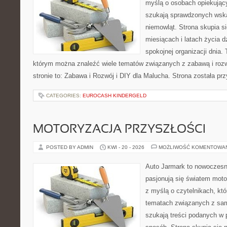
myślą o osobach opiekujący
szukają sprawdzonych wsk
niemowląt. Strona skupia s
miesiącach i latach życia 
spokojnej organizacji dnia.
którym można znaleźć wiele tematów związanych z zabawą i roz
stronie to: Zabawa i Rozwój i DIY dla Malucha. Strona została p
CATEGORIES:
EUROCASH KINDERGELD
MOTORYZACJA PRZYSZŁOŚCI
POSTED BY ADMIN
KWI - 20 - 2026
MOŻLIWOŚĆ KOMENTOWA
Auto Jarmark to nowoczesna
pasjonują się światem moto
z myślą o czytelnikach, kt
tematach związanych z sam
szukają treści podanych w 