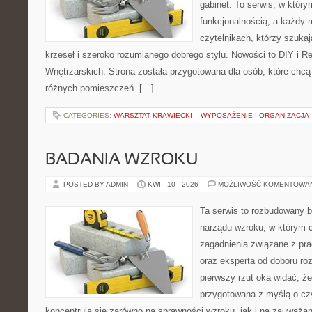
gabinet. To serwis, w który
funkcjonalnością, a każdy 
czytelnikach, którzy szuk
krzeseł i szeroko rozumianego dobrego stylu. Nowości to DIY i R
Wnętrzarskich. Strona została przygotowana dla osób, które chcą
różnych pomieszczeń. […]
CATEGORIES:
WARSZTAT KRAWIECKI – WYPOSAŻENIE I ORGANIZACJA
BADANIA WZROKU
POSTED BY ADMIN
KWI - 10 - 2026
MOŻLIWOŚĆ KOMENTOWA
Ta serwis to rozbudowany b
narządu wzroku, w którym c
zagadnienia związane z pra
oraz eksperta od doboru ro
pierwszy rzut oka widać, że
przygotowana z myślą o czy
koncentrują się zarówno na sprawności wzroku, jak i na zauważa