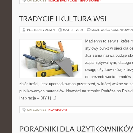
CATEGORIES:
MORZE BAŁTYCKIE I JEGO SKARBY
TRADYCJE I KULTURA WSI
POSTED BY ADMIN
MAJ - 3 - 2026
MOŻLIWOŚĆ KOMENTOWAN
Madlennn to serwis, które 
stylowy punkt w sieci dla o
Już sama nazwa buduje sko
zapamiętywalnym, dlatego 
uwagę użytkowników, którzy
do prezentowania tematów. 
zbiór treści, lecz uporządkowana przestrzeń, w której ważne są za
publikowanych materiałów. Nowości na stronie: Podróże po Polsk
Inspiracja – DIY i […]
CATEGORIES:
KLAWIATURY
PORADNIKI DLA UŻYTKOWNIKÓ