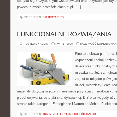
spotyka się z użytecznymi wskazówkami oraz przystępnym style
powstał z myślą o właścicielach pupili […]
CATEGORIES:
BALTICAYACHTS
FUNKCJONALNE ROZWIĄZANIA
POSTED BY ADMIN
KWI - 1 - 2026
MOŻLIWOŚĆ KOMENTOWAN
Pino to ciekawa platforma, 
wyposażeniu pokoju dziecka
dzieci oraz funkcjonalnych
mieszkania. Już sam główn
że jest to miejsce poświęc
dzieci, młodzieży i całej ro
materiały dotyczą między innymi mebli przyjaznych środowisku,
przechowywania, estetyki skandynawskiej, DIY oraz wygody użyt
stronie takie kategorie: Ekologiczne i Naturalne Meble i Funkcjon
CATEGORIES:
TRADYCJE I OBRZĘDY CHRZEŚCIJAŃSKIE