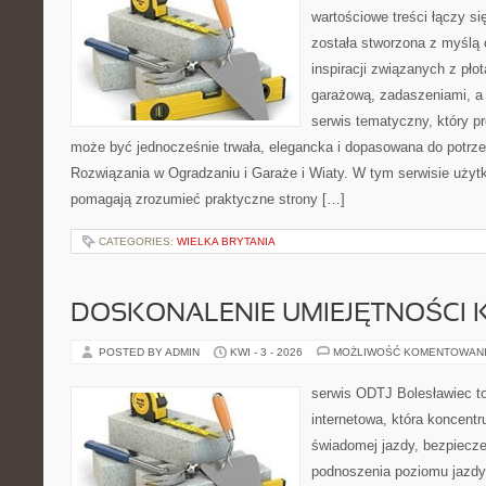
wartościowe treści łączy si
została stworzona z myślą
inspiracji związanych z pł
garażową, zadaszeniami, a 
serwis tematyczny, który p
może być jednocześnie trwała, elegancka i dopasowana do potr
Rozwiązania w Ogradzaniu i Garaże i Wiaty. W tym serwisie użytko
pomagają zrozumieć praktyczne strony […]
CATEGORIES:
WIELKA BRYTANIA
DOSKONALENIE UMIEJĘTNOŚCI 
POSTED BY ADMIN
KWI - 3 - 2026
MOŻLIWOŚĆ KOMENTOWAN
serwis ODTJ Bolesławiec to
internetowa, która koncentr
świadomej jazdy, bezpiecz
podnoszenia poziomu jazdy.