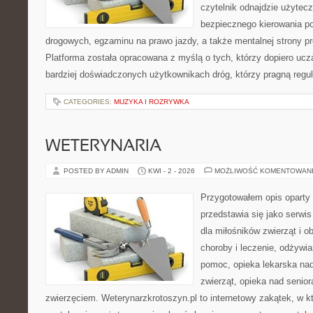
czytelnik odnajdzie użytecz
bezpiecznego kierowania p
drogowych, egzaminu na prawo jazdy, a także mentalnej strony p
Platforma została opracowana z myślą o tych, którzy dopiero uczą
bardziej doświadczonych użytkownikach dróg, którzy pragną regul
CATEGORIES:
MUZYKA I ROZRYWKA
WETERYNARIA
POSTED BY ADMIN
KWI - 2 - 2026
MOŻLIWOŚĆ KOMENTOWAN
Przygotowałem opis oparty 
przedstawia się jako serwis
dla miłośników zwierząt i o
choroby i leczenie, odżywia
pomoc, opieka lekarska nad
zwierząt, opieka nad senio
zwierzęciem. Weterynarzkrotoszyn.pl to internetowy zakątek, w kt