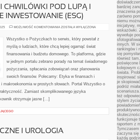
doświadczeni
I CHWILÓWKI POD LUPĄ I
bardziej zan
znaczenia poz
INWESTOWANIE (ESG)
zarówno pom
niemu można
inicjatywy, 
MIKROPOŻYCZKI
2025
MOŻLIWOŚĆ KOMENTOWANIA
ZOSTAŁA WYŁĄCZONA
wskazówki. Z
I
CHWILÓWKI
wywołuje po
POD
Wszystko o Pożyczkach to serwis, który powstał z
sfotografow
LUPĄ
innych. W si
I
myślą o ludziach, które chcą lepiej ogarnąć świat
ZRÓWNOWAŻONE
rankingów i 
INWESTOWANIE
się pomysłam
finansowania i budżetu domowego. To platforma, gdzie
(ESG)
również tam,
w jednym portalu zebrano porady na temat świadomego
poświęcone 
kolejowym c
pożyczania, spłacania zobowiązań oraz planowania
świata. Prob
swoich finansów. Polecamy: Etyka w finansach i
inspirować 
je skopiować
 i makroekonomia w prostych słowach. Portal Wszystko o
podróż miał
scenariusza
praktyczność. Zamiast skomplikowanego języka
też odpowie
kownik otrzymuje jasne […]
stylem życia
powiadomień,
produktywno
AJĄCEGO
skuteczności
funkcjonuje 
raportem z 
Tymczasem p
CZNE I UROLOGIA
zaczyna się 
każdą godzi