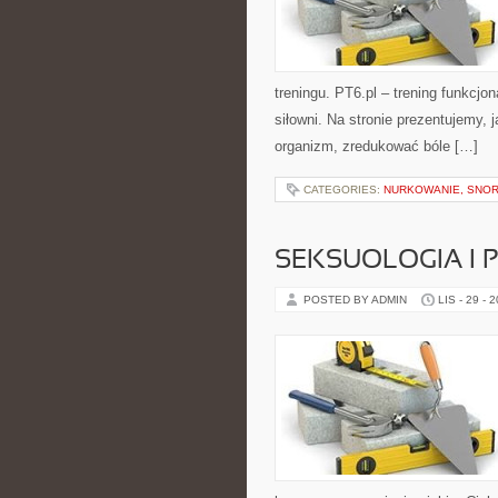
treningu. PT6.pl – trening funkcjona
siłowni. Na stronie prezentujemy,
organizm, zredukować bóle […]
CATEGORIES:
NURKOWANIE, SNOR
SEKSUOLOGIA I
POSTED BY ADMIN
LIS - 29 - 