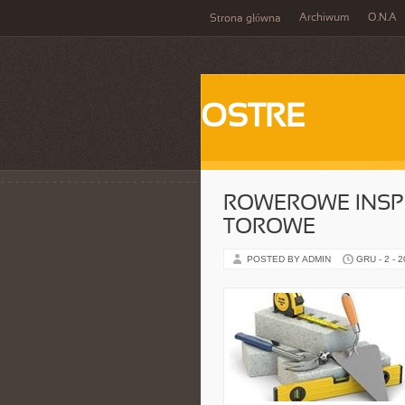
Archiwum
O.N.A
Strona główna
OSTRE
ROWEROWE INSPI
TOROWE
POSTED BY ADMIN
GRU - 2 - 