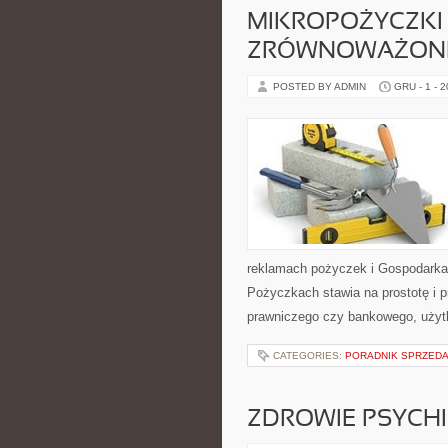
MIKROPOŻYCZKI 
ZRÓWNOWAŻONE 
POSTED BY ADMIN
GRU - 1 - 
reklamach pożyczek i Gospodarka
Pożyczkach stawia na prostotę i 
prawniczego czy bankowego, użyt
CATEGORIES:
PORADNIK SPRZED
ZDROWIE PSYCHI