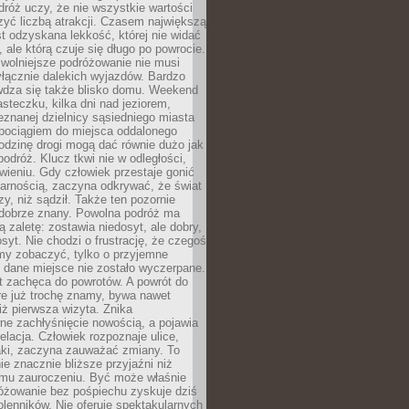
róż uczy, że nie wszystkie wartości
zyć liczbą atrakcji. Czasem największą
st odzyskana lekkość, której nie widać
, ale którą czuje się długo po powrocie.
wolniejsze podróżowanie nie musi
łącznie dalekich wyjazdów. Bardzo
wdza się także blisko domu. Weekend
teczku, kilka dni nad jeziorem,
eznanej dzielnicy sąsiedniego miasta
 pociągiem do miejsca oddalonego
odzinę drogi mogą dać równie dużo jak
odróż. Klucz tkwi nie w odległości,
wieniu. Gdy człowiek przestaje gonić
arnością, zaczyna odkrywać, że świat
zy, niż sądził. Także ten pozornie
 dobrze znany. Powolna podróż ma
ą zaletę: zostawia niedosyt, ale dobry,
syt. Nie chodzi o frustrację, że czegoś
my zobaczyć, tylko o przyjemne
 dane miejsce nie zostało wyczerpane.
t zachęca do powrotów. A powrót do
re już trochę znamy, bywa nawet
iż pierwsza wizyta. Znika
ne zachłyśnięcie nowością, a pojawia
relacja. Człowiek rozpoznaje ulice,
ki, zaczyna zauważać zmiany. To
e znacznie bliższe przyjaźni niż
mu zauroczeniu. Być może właśnie
różowanie bez pośpiechu zyskuje dziś
olenników. Nie oferuje spektakularnych