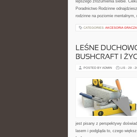
lepszego zrozumienia siebie. Cieka
Poradnictwo Rodzinne odnajdziesz o
rodzinne na poziomie mentalnym, 
CATEGORIES:
AKCESORIA GRACZA
LEŚNE DUCHOWOŚ
BUSHCRAFT I ŻYC
POSTED BY ADMIN
LIS - 29 - 
jest pisany z perspektywy doświa
lasem i podgląda to, czego większ