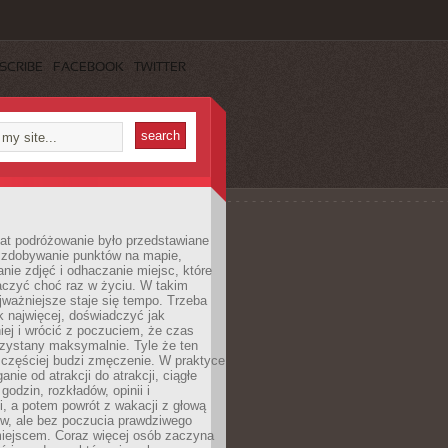
SCRIBE
FACEBOOK
TWITTER
lat podróżowanie było przedstawiane
o zdobywanie punktów na mapie,
nie zdjęć i odhaczanie miejsc, które
czyć choć raz w życiu. W takim
jważniejsze staje się tempo. Trzeba
k najwięcej, doświadczyć jak
iej i wrócić z poczuciem, że czas
rzystany maksymalnie. Tyle że ten
 częściej budzi zmęczenie. W praktyce
nie od atrakcji do atrakcji, ciągłe
godzin, rozkładów, opinii i
, a potem powrót z wakacji z głową
ów, ale bez poczucia prawdziwego
miejscem. Coraz więcej osób zaczyna