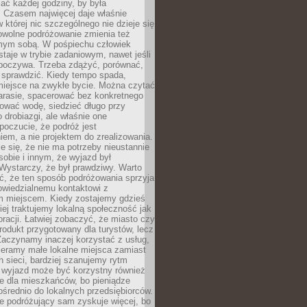
ać każdej godziny, by była
 Czasem najwięcej daje właśnie
w której nic szczególnego nie dzieje się
owolne podróżowanie zmienia też
amym sobą. W pośpiechu człowiek
taje w trybie zadaniowym, nawet jeśli
dpoczywa. Trzeba zdążyć, porównać,
 sprawdzić. Kiedy tempo spada,
miejsce na zwykłe bycie. Można czytać
arasie, spacerować bez konkretnego
ować wodę, siedzieć długo przy
o drobiazgi, ale właśnie one
poczucie, że podróż jest
em, a nie projektem do zrealizowania.
e się, że nie ma potrzeby nieustannie
obie i innym, że wyjazd był
Wystarczy, że był prawdziwy. Warto
ć, że ten sposób podróżowania sprzyja
owiedzialnemu kontaktowi z
 miejscem. Kiedy zostajemy gdzieś
ziej traktujemy lokalną społeczność jak
racji. Łatwiej zobaczyć, że miasto czy
produkt przygotowany dla turystów, lecz
Zaczynamy inaczej korzystać z usług,
ieramy małe lokalne miejsca zamiast
 sieci, bardziej szanujemy rytm
i wyjazd może być korzystny również
e dla mieszkańców, bo pieniądze
pośrednio do lokalnych przedsiębiorców.
e podróżujący sam zyskuje więcej, bo