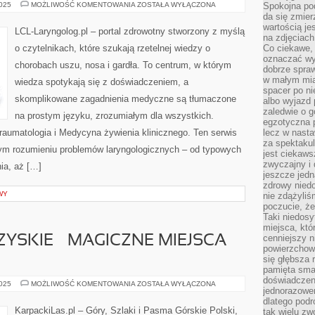
ZDROWIE
2025
MOŻLIWOŚĆ KOMENTOWANIA
ZOSTAŁA WYŁĄCZONA
Spokojna pod
PSYCHICZNE
da się zmier
I
wartością je
UROLOGIA
LCL-Laryngolog.pl – portal zdrowotny stworzony z myślą
na zdjęciach
o czytelnikach, które szukają rzetelnej wiedzy o
Co ciekawe, 
oznaczać wy
chorobach uszu, nosa i gardła. To centrum, w którym
dobrze spra
w małym mias
wiedza spotykają się z doświadczeniem, a
spacer po ni
skomplikowane zagadnienia medyczne są tłumaczone
albo wyjazd
zaledwie o g
na prostym języku, zrozumiałym dla wszystkich.
egzotyczna p
 traumatologia i Medycyna żywienia klinicznego. Ten serwis
lecz w nasta
za spektakul
ym rozumieniu problemów laryngologicznych – od typowych
jest ciekaws
zwyczajny i
nia, aż […]
jeszcze jedn
zdrowy niedo
WY
nie zdążyliś
poczucie, że
Taki niedosy
miejsca, któ
cenniejszy n
YSKIE – MAGICZNE MIEJSCA
powierzchow
się głębsza 
pamięta sma
doświadczeni
GÓRY
2025
MOŻLIWOŚĆ KOMENTOWANIA
ZOSTAŁA WYŁĄCZONA
jednorazowe
ŚWIĘTOKRZYSKIE
–
dlatego pod
MAGICZNE
KarpackiLas.pl – Góry, Szlaki i Pasma Górskie Polski,
tak wielu zw
MIEJSCA