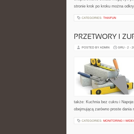
stronie krok po kroku można odkr
CATEGORIES:
THAIFUN
PRZETWORY I ZU
POSTED BY ADMIN
GRU - 2 - 
także: Kuchnia bez cukru i Napoje
obejmującą zarówno proste dania n
CATEGORIES:
MONITORING I WID