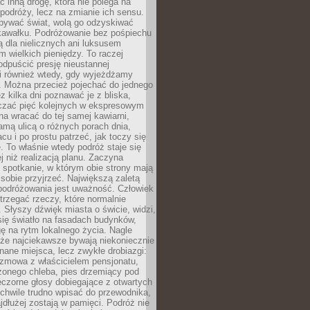
ć inną drogę, która nie polega na
 podróży, lecz na zmianie ich sensu.
bywać świat, wolą go odzyskiwać
kawałku. Podróżowanie bez pośpiechu
ą dla nielicznych ani luksusem
wielkich pieniędzy. To raczej
odpuścić presję nieustannej
i również wtedy, gdy wyjeżdżamy
 Można przecież pojechać do jednego
ez kilka dni poznawać je z bliska,
iczać pięć kolejnych w ekspresowym
a wracać do tej samej kawiarni,
amą ulicą o różnych porach dnia,
acu i po prostu patrzeć, jak toczy się
. To właśnie wtedy podróż staje się
 niż realizacją planu. Zaczyna
spotkanie, w którym obie strony mają
 sobie przyjrzeć. Największą zaletą
podróżowania jest uważność. Człowiek
rzegać rzeczy, które normalnie
e. Słyszy dźwięk miasta o świcie, widzi,
się światło na fasadach budynków,
 na rytm lokalnego życia. Nagle
 że najciekawsze bywają niekoniecznie
znane miejsca, lecz zwykłe drobiazgi:
ozmowa z właścicielem pensjonatu,
zonego chleba, pies drzemiący pod
czorne głosy dobiegające z otwartych
 chwile trudno wpisać do przewodnika,
ajdłużej zostają w pamięci. Podróż nie