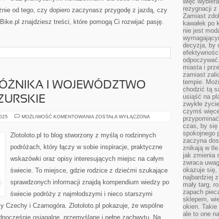
więc wybiera
rezygnacji z
nie od tego, czy dopiero zaczynasz przygodę z jazdą, czy
Zamiast zdo
iBike.pl znajdziesz treści, które pomogą Ci rozwijać pasję.
kawałek po 
nie jest mod
wymagającym 
decyzja, by 
efektywnośc
odpoczywać.
miasta i prz
zamiast zal
tempie. Możn
ÓŻNIKA I WOJEWÓDZTWO
chodzić tą s
usiąść na pl
ZURSKIE
zwykłe życie
czymś więcej
PORADNIK
2025
MOŻLIWOŚĆ KOMENTOWANIA
ZOSTAŁA WYŁĄCZONA
przypominać 
PODRÓŻNIKA
czas, by się
I
WOJEWÓDZTWO
spokojnego 
Zlotoloto.pl to blog stworzony z myślą o rodzinnych
WARMIŃSKO-
zaczyna dost
MAZURSKIE
podróżach, który łączy w sobie inspiracje, praktyczne
znikają w tl
jak zmienia 
wskazówki oraz opisy interesujących miejsc na całym
zwraca uwagę
okazuje się,
świecie. To miejsce, gdzie rodzice z dziećmi szukające
najbardziej 
sprawdzonych informacji znajdą kompendium wiedzy po
mały targ, r
zapach piec
świecie podróży z najmłodszymi i nieco starszymi
sklepem, wie
 Czechy i Czarnogóra. Zlotoloto.pl pokazuje, że wspólne
okien. Takie
ale to one n
dnocześnie osiągalne, przemyślane i pełne zachwytu. Na