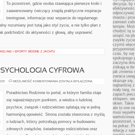
To przestrzeń, gdzie osoba stawiająca pierwsze kroki i
decyzja, by 
efektywnośc
zaawansowany ćwiczący znajdą praktyczne inspiracje
odpoczywać.
miasta i prz
treningowe, informacje oraz wsparcie do regularnego
zamiast zal
lny rozumiany jest tutaj jako styl życia, a nie tylko plan z
tempie. Możn
chodzić tą s
 jak podchodzić do aktywności z głową, aby usprawnić
usiąść na pl
zwykłe życie
czymś więcej
przypominać 
KELING I SPORTY WODNE Z JACHTU
czas, by się
spokojnego 
zaczyna dost
znikają w tl
 PSYCHOLOGIA CYFROWA
jak zmienia 
zwraca uwagę
okazuje się,
SEKSUOLOGIA
2025
MOŻLIWOŚĆ KOMENTOWANIA
ZOSTAŁA WYŁĄCZONA
I
najbardziej 
PSYCHOLOGIA
mały targ, r
CYFROWA
Poradnictwo Rodzinne to portal, w którym familia staje
zapach piec
sklepem, wie
się najważniejszym punktem, a wiedza o ludzkiej
okien. Takie
psychice, związek i rodzicielstwo splatają się w jedną
ale to one n
musi wypełni
harmonijną opowieść. Strona została stworzona z myślą
wartościowa.
przestrzeń, 
o ludziach, którzy potrzebują pomocy w budowaniu
na pokaz. P
zdrowych związków, świadomego rodzicielstwa oraz
relację z s
zwykle pozos