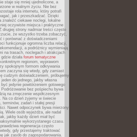
e staje się mniej ujednolicone, a
urzone w realnym życiu. Nie bez
ostaje rola internetu, który potrafi
agać, jak i przeszkadzać. Dzięki
 znaleźć ciekawe noclegi, lokalne
mniej oczywiste miejsca i praktyczne
 drugiej strony nadmiar treści często
czucie, że wszystko trzeba zobaczyć,
ać i porównać z doświadczeniami
eci funkcjonuje ogromna liczba relacji,
rekomendacji, a podróżnicy wymieniają
i na trasach, noclegach i atrakcjach
 gdzie działa
forum tematyczne
konkretnym regionom, wyprawom
zy spokojnym formom odkrywania
lem zaczyna się wtedy, gdy zamiast
się cudzym doświadczeniem, próbujemy
 jeden do jednego, jakby własna
a być jedynie powtórzeniem gotowego
. Podróżowanie bez pośpiechu bywa
dzią na zmęczenie współczesnym
. Na co dzień żyjemy w świecie
 terminów, zadań i stałej presji
ści. Nawet odpoczynek bywa mierzony
ą. Wiele osób wyjeżdża, ale nadal
tak, jakby każdy dzień miał być
maksymalnie wykorzystanego czasu.
rawdziwa regeneracja często
wtedy, gdy przestajemy traktować
nę jak zasób do zagospodarowania.