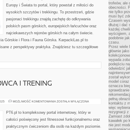
trofeów, ale
POLSKI
Europy i Świata to portal, który powstał z miłości do
obecności. 
nie tylko prz
wysokich szczytów i trekkingu. To przestrzeń, gdzie
musi być zd
pasjonaci trekkingu znajdą zachętę do odkrywania
Czasem wyst
dłużej i dać
polskich pasm górskich, europejskich łańcuchów oraz
każdej chwil
najciekawszych rejonów górskich na całym świecie.
wyścigiem, a
podobnie jak
ia Górskie i Flora i Fauna Górska. KarpackiLas.pl to
czasu.
Przez wiele 
sane z perspektywy praktyka. Znajdziesz tu szczegółowe
głównie jak
kolekcjonowa
wypada zoba
podejściu na
odwiedzić ja
najintensywn
został wyko
model coraz
WCA I TRENING
oznacza biega
sprawdzanie 
rekomendacji
pełną obraz
MINDSET
2025
MOŻLIWOŚĆ KOMENTOWANIA
ZOSTAŁA WYŁĄCZONA
kontaktu z 
SPORTOWCA
więc wybiera
I
TRENING
rezygnacji z
PT6.pl to kompleksowy portal internetowy, który w
FUNKCJONALNY
Zamiast zdo
całości poświęcony jest fitnessowi funkcjonalnemu oraz
kawałek po 
nie jest mod
praktycznym ćwiczeniom dla osób na każdym poziomie.
wymagającym 