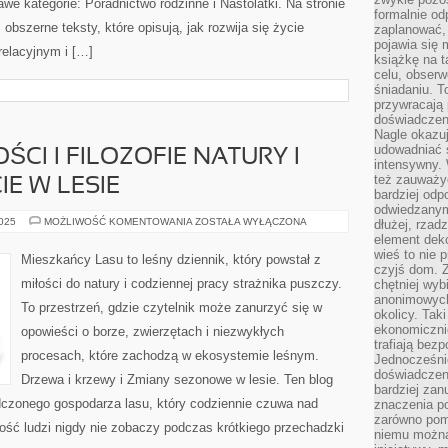
we kategorie: Poradnictwo rodzinne i Nastolatki. Na stronie
formalnie o
bszerne teksty, które opisują, jak rozwija się życie
zaplanować,
pojawia się 
relacyjnym i […]
książkę na t
celu, obserw
śniadaniu. T
przywracają 
doświadczeni
Nagle okazuj
udowadniać s
CI I FILOZOFIE NATURY I
intensywny. 
też zauważy
IE W LESIE
bardziej odp
odwiedzanym
LEŚNE
2025
MOŻLIWOŚĆ KOMENTOWANIA
ZOSTAŁA WYŁĄCZONA
dłużej, rzad
DUCHOWOŚCI
element deko
I
wieś to nie 
FILOZOFIE
Mieszkańcy Lasu to leśny dziennik, który powstał z
NATURY
czyjś dom. 
I
miłości do natury i codziennej pracy strażnika puszczy.
chętniej wyb
BUSHCRAFT
I
anonimowych
To przestrzeń, gdzie czytelnik może zanurzyć się w
ŻYCIE
okolicy. Tak
W
ekonomiczni
opowieści o borze, zwierzętach i niezwykłych
LESIE
trafiają bez
procesach, które zachodzą w ekosystemie leśnym.
Jednocześni
doświadczeni
Drzewa i krzewy i Zmiany sezonowe w lesie. Ten blog
bardziej zan
dczonego gospodarza lasu, który codziennie czuwa nad
znaczenia poz
zarówno pom
ość ludzi nigdy nie zobaczy podczas krótkiego przechadzki
niemu można