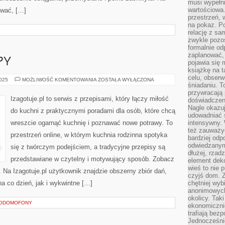
musi wypełni
wartościowa.
ywać, […]
przestrzeń, 
na pokaz. P
relację z s
zwykle pozos
formalnie o
zaplanować,
PY
pojawia się 
książkę na t
celu, obserw
PRZETWORY
2025
MOŻLIWOŚĆ KOMENTOWANIA
ZOSTAŁA WYŁĄCZONA
śniadaniu. T
I
ZUPY
przywracają 
Izagotuje.pl to serwis z przepisami, który łączy miłość
doświadczeni
Nagle okazuj
do kuchni z praktycznymi poradami dla osób, które chcą
udowadniać s
wreszcie ogarnąć kuchnię i poznawać nowe potrawy. To
intensywny. 
też zauważy
przestrzeń online, w którym kuchnia rodzinna spotyka
bardziej odp
odwiedzanym
się z twórczym podejściem, a tradycyjne przepisy są
dłużej, rzad
przedstawiane w czytelny i motywujący sposób. Zobacz
element deko
wieś to nie 
. Na Izagotuje.pl użytkownik znajdzie obszerny zbiór dań,
czyjś dom. 
a co dzień, jak i wykwintne […]
chętniej wyb
anonimowych
okolicy. Tak
EODOMOFONY
ekonomiczni
trafiają bez
Jednocześni