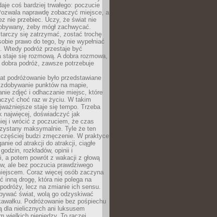
 daje coś bardziej trwałego: poczucie
Pozwala naprawdę zobaczyć miejsce, a
ez nie przebiec. Uczy, że świat nie
obywany, żeby mógł zachwycać.
arczy się zatrzymać, zostać trochę
 sobie prawo do tego, by nie wypełniać
i. Wtedy podróż przestaje być
 staje się rozmową. A dobra rozmowa,
 dobra podróż, zawsze potrzebuje
lat podróżowanie było przedstawiane
o zdobywanie punktów na mapie,
nie zdjęć i odhaczanie miejsc, które
czyć choć raz w życiu. W takim
jważniejsze staje się tempo. Trzeba
k najwięcej, doświadczyć jak
iej i wrócić z poczuciem, że czas
rzystany maksymalnie. Tyle że ten
 częściej budzi zmęczenie. W praktyce
nie od atrakcji do atrakcji, ciągłe
godzin, rozkładów, opinii i
, a potem powrót z wakacji z głową
ów, ale bez poczucia prawdziwego
miejscem. Coraz więcej osób zaczyna
ć inną drogę, która nie polega na
 podróży, lecz na zmianie ich sensu.
bywać świat, wolą go odzyskiwać
kawałku. Podróżowanie bez pośpiechu
ą dla nielicznych ani luksusem
wielkich pieniędzy. To raczej