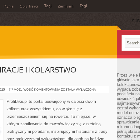
Tagi
Tagi
Płynie
Spis Treści
Zamknęli
SUB
RACJE I KOLARSTWO
Przez wiele 
głównie jak
kolekcjonowa
wypada zoba
ROWEROWE
2025
MOŻLIWOŚĆ KOMENTOWANIA
ZOSTAŁA WYŁĄCZONA
INSPIRACJE
podejściu na
I
odwiedzić ja
KOLARSTWO
ProfiBike.pl to portal poświęcony w całości dwóm
najintensywn
TOROWE
został wyko
kółkom oraz wszystkiemu, co wiąże się z
model coraz
przemieszczaniem się na rowerze. To miejsce, w
oznacza biega
sprawdzanie 
którym zamiłowanie do rowerów łączy się z rzetelną
rekomendacji
praktycznymi poradami, inspirującymi historiami z trasy
pełną obraz
kontaktu z 
oraz praktycznymi wskazówkami dla osób na każdym