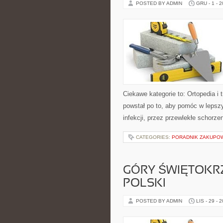
POSTED BY ADMIN
GRU - 1 - 
Ciekawe kategorie to: Ortopedia i
powstał po to, aby pomóc w lepsz
infekcji, przez przewlekłe schorze
CATEGORIES:
PORADNIK ZAKUPO
GÓRY ŚWIĘTOKRZ
POLSKI
POSTED BY ADMIN
LIS - 29 - 