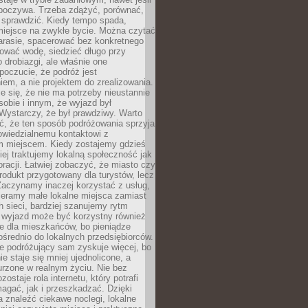
dpoczywa. Trzeba zdążyć, porównać,
 sprawdzić. Kiedy tempo spada,
miejsce na zwykłe bycie. Można czytać
arasie, spacerować bez konkretnego
ować wodę, siedzieć długo przy
o drobiazgi, ale właśnie one
poczucie, że podróż jest
em, a nie projektem do zrealizowania.
e się, że nie ma potrzeby nieustannie
obie i innym, że wyjazd był
Wystarczy, że był prawdziwy. Warto
ć, że ten sposób podróżowania sprzyja
owiedzialnemu kontaktowi z
 miejscem. Kiedy zostajemy gdzieś
ziej traktujemy lokalną społeczność jak
racji. Łatwiej zobaczyć, że miasto czy
produkt przygotowany dla turystów, lecz
Zaczynamy inaczej korzystać z usług,
ieramy małe lokalne miejsca zamiast
 sieci, bardziej szanujemy rytm
i wyjazd może być korzystny również
e dla mieszkańców, bo pieniądze
pośrednio do lokalnych przedsiębiorców.
e podróżujący sam zyskuje więcej, bo
e staje się mniej ujednolicone, a
urzone w realnym życiu. Nie bez
ostaje rola internetu, który potrafi
agać, jak i przeszkadzać. Dzięki
 znaleźć ciekawe noclegi, lokalne