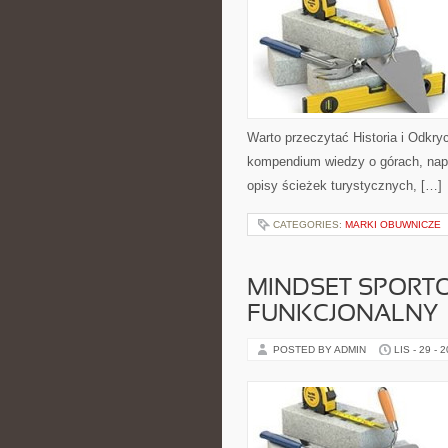
Warto przeczytać Historia i Odkryc
kompendium wiedzy o górach, napi
opisy ścieżek turystycznych, […]
CATEGORIES:
MARKI OBUWNICZE
MINDSET SPORTO
FUNKCJONALNY
POSTED BY ADMIN
LIS - 29 - 