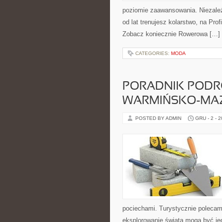
poziomie zaawansowania. Niezależ
od lat trenujesz kolarstwo, na Prof
Zobacz koniecznie Rowerowa […]
CATEGORIES:
MODA
PORADNIK PODR
WARMIŃSKO-MA
POSTED BY ADMIN
GRU - 2 - 
pociechami. Turystycznie polecamy
eksplorowanie świata mogą być je