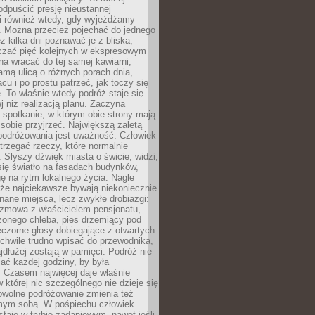
odpuścić presję nieustannej
i również wtedy, gdy wyjeżdżamy
 Można przecież pojechać do jednego
ez kilka dni poznawać je z bliska,
iczać pięć kolejnych w ekspresowym
a wracać do tej samej kawiarni,
amą ulicą o różnych porach dnia,
acu i po prostu patrzeć, jak toczy się
. To właśnie wtedy podróż staje się
 niż realizacją planu. Zaczyna
spotkanie, w którym obie strony mają
 sobie przyjrzeć. Największą zaletą
podróżowania jest uważność. Człowiek
rzegać rzeczy, które normalnie
e. Słyszy dźwięk miasta o świcie, widzi,
się światło na fasadach budynków,
 na rytm lokalnego życia. Nagle
 że najciekawsze bywają niekoniecznie
znane miejsca, lecz zwykłe drobiazgi:
ozmowa z właścicielem pensjonatu,
zonego chleba, pies drzemiący pod
czorne głosy dobiegające z otwartych
 chwile trudno wpisać do przewodnika,
ajdłużej zostają w pamięci. Podróż nie
ać każdej godziny, by była
 Czasem najwięcej daje właśnie
w której nic szczególnego nie dzieje się
owolne podróżowanie zmienia też
amym sobą. W pośpiechu człowiek
taje w trybie zadaniowym, nawet jeśli