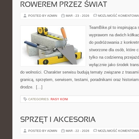
ROWEREM PRZEZ ŚWIAT
POSTED BY ADMIN
MAR - 23 - 2026
MOŻLIWOŚĆ KOMENTOWA
TeamBike.pl to inspirująca
wyprawom na dwóch kółkach
do podróżowania z konkret
stworzone dla osób, które 
tylko na codzienną przejażd
wyłącznie jako środek transp
do wolności. Charakter serwisu budują tematy związane z trasam
granicą, sprzętem, serwisem, testami, poradnikami oraz historiam
drodze. […]
CATEGORIES:
RASY KONI
SPRZĘT I AKCESORIA
POSTED BY ADMIN
MAR - 22 - 2026
MOŻLIWOŚĆ KOMENTOWA