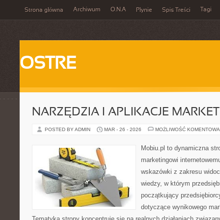
Archiwum
O.N.A
Tagi
Strona główna
Płynie
Spis Treści
OSTRE
NARZĘDZIA I APLIKACJE MARKE
POSTED BY ADMIN
MAR - 26 - 2026
MOŻLIWOŚĆ KOMENTOWA
Mobiu.pl to dynamiczna str
marketingowi internetowemu
wskazówki z zakresu widoc
wiedzy, w którym przedsiębi
początkujący przedsiębiorc
dotyczące wynikowego mark
Tematyka strony koncentruje się na realnych działaniach związa