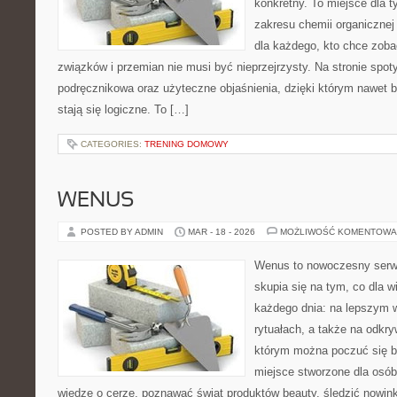
konkretny. To miejsce dla t
zakresu chemii organicznej 
dla każdego, kto chce zobac
związków i przemian nie musi być nieprzejrzysty. Na stronie spot
podręcznikowa oraz użyteczne objaśnienia, dzięki którym nawet b
stają się logiczne. To […]
CATEGORIES:
TRENING DOMOWY
WENUS
POSTED BY ADMIN
MAR - 18 - 2026
MOŻLIWOŚĆ KOMENTOWA
Wenus to nowoczesny serwi
skupia się na tym, co dla w
każdego dnia: na lepszym 
rytuałach, a także na odkr
którym można poczuć się b
miejsce stworzone dla osób
wiedzę o cerze, poznawać świat produktów beauty, śledzić nowink