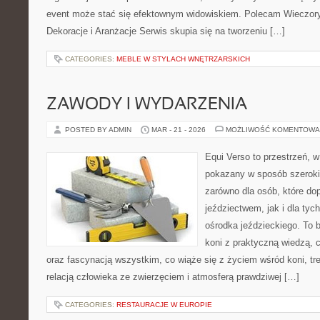
event może stać się efektownym widowiskiem. Polecam Wieczory 
Dekoracje i Aranżacje Serwis skupia się na tworzeniu […]
CATEGORIES:
MEBLE W STYLACH WNĘTRZARSKICH
ZAWODY I WYDARZENIA
POSTED BY ADMIN
MAR - 21 - 2026
MOŻLIWOŚĆ KOMENTOWA
Equi Verso to przestrzeń, w
pokazany w sposób szeroki
zarówno dla osób, które do
jeździectwem, jak i dla tych
ośrodka jeździeckiego. To b
koni z praktyczną wiedzą,
oraz fascynacją wszystkim, co wiąże się z życiem wśród koni, tr
relacją człowieka ze zwierzęciem i atmosferą prawdziwej […]
CATEGORIES:
RESTAURACJE W EUROPIE