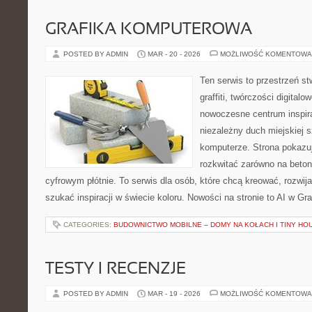
GRAFIKA KOMPUTEROWA
POSTED BY ADMIN
MAR - 20 - 2026
MOŻLIWOŚĆ KOMENTOWA
Ten serwis to przestrzeń s
graffiti, twórczości digitalo
nowoczesne centrum inspira
niezależny duch miejskiej s
komputerze. Strona pokazu
rozkwitać zarówno na betono
cyfrowym płótnie. To serwis dla osób, które chcą kreować, rozwija
szukać inspiracji w świecie koloru. Nowości na stronie to AI w Graf
CATEGORIES:
BUDOWNICTWO MOBILNE – DOMY NA KOŁACH I TINY HO
TESTY I RECENZJE
POSTED BY ADMIN
MAR - 19 - 2026
MOŻLIWOŚĆ KOMENTOWA