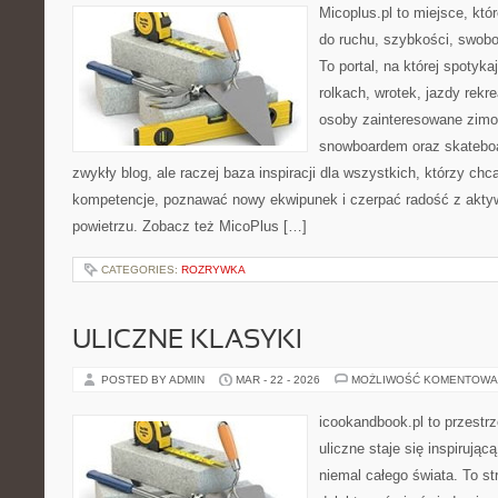
Micoplus.pl to miejsce, któ
do ruchu, szybkości, swobo
To portal, na której spotyka
rolkach, wrotek, jazdy rekre
osoby zainteresowane zimo
snowboardem oraz skateboar
zwykły blog, ale raczej baza inspiracji dla wszystkich, którzy chc
kompetencje, poznawać nowy ekwipunek i czerpać radość z akt
powietrzu. Zobacz też MicoPlus […]
CATEGORIES:
ROZRYWKA
ULICZNE KLASYKI
POSTED BY ADMIN
MAR - 22 - 2026
MOŻLIWOŚĆ KOMENTOWA
icookandbook.pl to przestr
uliczne staje się inspirują
niemal całego świata. To st