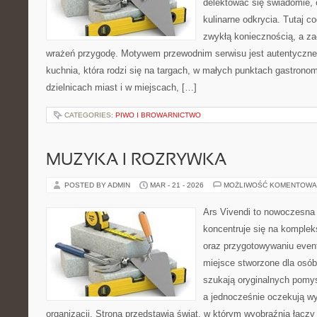
delektować się świadomie, c
kulinarne odkrycia. Tutaj c
zwykłą koniecznością, a z
wrażeń przygodę. Motywem przewodnim serwisu jest autentyczne j
kuchnia, która rodzi się na targach, w małych punktach gastrono
dzielnicach miast i w miejscach, […]
CATEGORIES:
PIWO I BROWARNICTWO
MUZYKA I ROZRYWKA
POSTED BY ADMIN
MAR - 21 - 2026
MOŻLIWOŚĆ KOMENTOWA
Ars Vivendi to nowoczesna 
koncentruje się na komple
oraz przygotowywaniu even
miejsce stworzone dla osób, 
szukają oryginalnych pomy
a jednocześnie oczekują w
organizacji. Strona przedstawia świat, w którym wyobraźnia łączy 