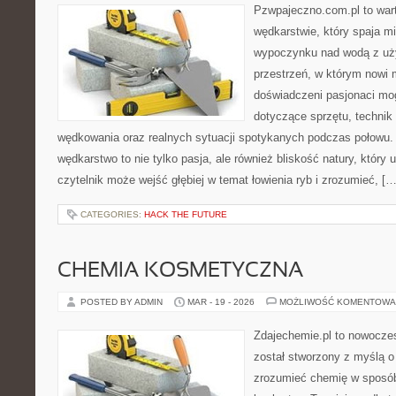
Pzwpajeczno.com.pl to wart
wędkarstwie, który spaja m
wypoczynku nad wodą z uży
przestrzeń, w którym nowi m
doświadczeni pasjonaci mo
dotyczące sprzętu, technik
wędkowania oraz realnych sytuacji spotykanych podczas połowu. 
wędkarstwo to nie tylko pasja, ale również bliskość natury, który 
czytelnik może wejść głębiej w temat łowienia ryb i zrozumieć, […
CATEGORIES:
HACK THE FUTURE
CHEMIA KOSMETYCZNA
POSTED BY ADMIN
MAR - 19 - 2026
MOŻLIWOŚĆ KOMENTOWA
Zdajechemie.pl to nowoczes
został stworzony z myślą 
zrozumieć chemię w sposób