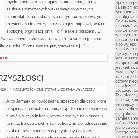
myślą o osobach opiekujących się dziećmi, którzy
Spokojna pod
da się zmier
szukają sprawdzonych wskazówek dotyczących
wartością je
niemowląt. Strona skupia się na tym, co w pierwszych
na zdjęciach
Co ciekawe, 
miesiącach i latach życia dziecka jest naprawdę ważne:
oznaczać wy
dobrze spra
spokojnej organizacji dnia. To miejsce z poradami, w
w małym mias
tów związanych z zabawą i rozwojem. Nowe kategorie na
spacer po ni
albo wyjazd
 dla Malucha. Strona została przygotowana z […]
zaledwie o g
egzotyczna p
lecz w nasta
GELD
za spektakul
jest ciekaws
zwyczajny i
jeszcze jedn
RZYSZŁOŚCI
zdrowy niedo
nie zdążyliś
MOTORYZACJA
2026
MOŻLIWOŚĆ KOMENTOWANIA
ZOSTAŁA WYŁĄCZONA
poczucie, że
PRZYSZŁOŚCI
Taki niedosy
miejsca, któ
Auto Jarmark to nowoczesna przestrzeń dla osób, które
cenniejszy n
pasjonują się światem motoryzacji. To miejsce tworzone
powierzchow
się głębsza 
z myślą o czytelnikach, którzy chcą być na bieżąco w
pamięta sma
doświadczeni
tematach związanych z samochodami, ale jednocześnie
jednorazowe
szukają treści podanych w przystępny i ciekawy
dlatego pod
tak wielu zw