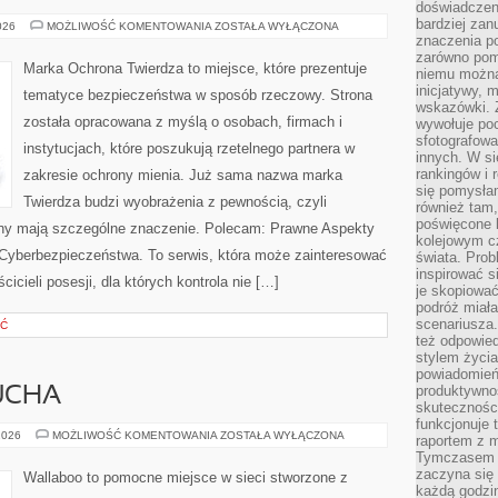
doświadczeni
bardziej zan
PORADNIKI
026
MOŻLIWOŚĆ KOMENTOWANIA
ZOSTAŁA WYŁĄCZONA
DLA
znaczenia poz
UŻYTKOWNIKÓW
zarówno pom
Marka Ochrona Twierdza to miejsce, które prezentuje
niemu można
inicjatywy, 
tematyce bezpieczeństwa w sposób rzeczowy. Strona
wskazówki. Z
została opracowana z myślą o osobach, firmach i
wywołuje po
sfotografow
instytucjach, które poszukują rzetelnego partnera w
innych. W si
rankingów i 
zakresie ochrony mienia. Już sama nazwa marka
się pomysłam
Twierdza budzi wyobrażenia z pewnością, czyli
również tam,
poświęcone 
ony mają szczególne znaczenie. Polecam: Prawne Aspekty
kolejowym c
Cyberbezpieczeństwa. To serwis, która może zainteresować
świata. Prob
inspirować 
cicieli posesji, dla których kontrola nie […]
je skopiować
podróż miał
scenariusza
ŚĆ
też odpowie
stylem życia
powiadomień,
produktywno
UCHA
skuteczności
funkcjonuje 
MODA
2026
MOŻLIWOŚĆ KOMENTOWANIA
ZOSTAŁA WYŁĄCZONA
raportem z 
DLA
Tymczasem p
MALUCHA
zaczyna się 
Wallaboo to pomocne miejsce w sieci stworzone z
każdą godzi