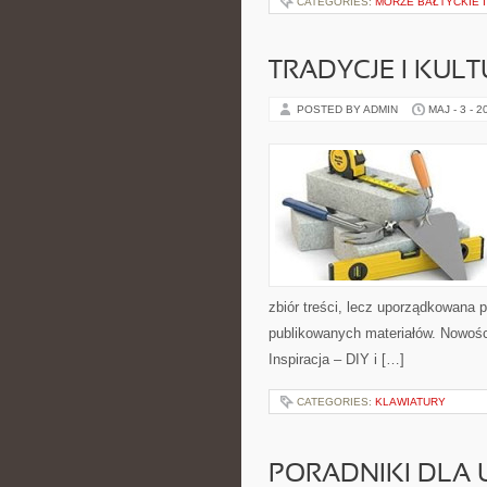
CATEGORIES:
MORZE BAŁTYCKIE 
TRADYCJE I KULT
POSTED BY ADMIN
MAJ - 3 - 2
zbiór treści, lecz uporządkowana p
publikowanych materiałów. Nowośc
Inspiracja – DIY i […]
CATEGORIES:
KLAWIATURY
PORADNIKI DLA