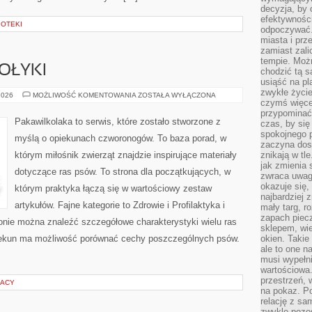
decyzja, by 
efektywnośc
IOTEKI
odpoczywać.
miasta i prz
zamiast zal
tempie. Możn
OŁYKI
chodzić tą s
usiąść na pl
zwykłe życie
ŻYWIENIE
2026
MOŻLIWOŚĆ KOMENTOWANIA
ZOSTAŁA WYŁĄCZONA
czymś więcej
I
SMAKOŁYKI
przypominać 
Pakawilkolaka to serwis, które zostało stworzone z
czas, by się
spokojnego 
myślą o opiekunach czworonogów. To baza porad, w
zaczyna dost
którym miłośnik zwierząt znajdzie inspirujące materiały
znikają w tl
jak zmienia 
dotyczące ras psów. To strona dla początkujących, w
zwraca uwagę
okazuje się,
którym praktyka łączą się w wartościowy zestaw
najbardziej 
artykułów. Fajne kategorie to Zdrowie i Profilaktyka i
mały targ, r
zapach piec
onie można znaleźć szczegółowe charakterystyki wielu ras
sklepem, wie
piekun ma możliwość porównać cechy poszczególnych psów.
okien. Takie
ale to one n
musi wypełni
wartościowa.
przestrzeń, 
RACY
na pokaz. P
relację z s
zwykle pozos