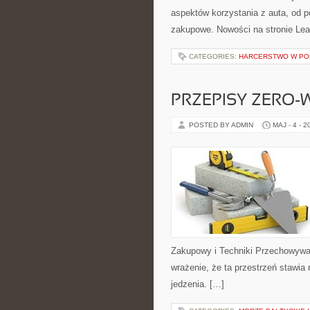
aspektów korzystania z auta, od 
zakupowe. Nowości na stronie Lea
CATEGORIES:
HARCERSTWO W PO
PRZEPISY ZERO-
POSTED BY ADMIN
MAJ - 4 - 2
Zakupowy i Techniki Przechowywan
wrażenie, że ta przestrzeń stawia
jedzenia. […]