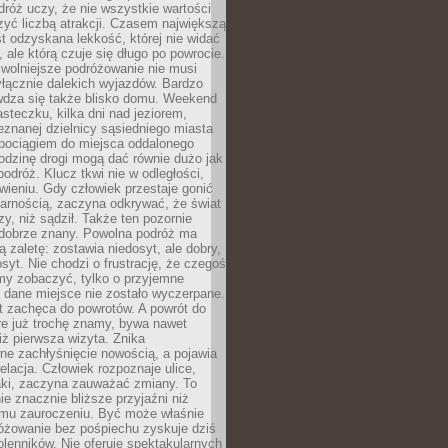
róż uczy, że nie wszystkie wartości
zyć liczbą atrakcji. Czasem największą
st odzyskana lekkość, której nie widać
, ale którą czuje się długo po powrocie.
wolniejsze podróżowanie nie musi
łącznie dalekich wyjazdów. Bardzo
wdza się także blisko domu. Weekend
teczku, kilka dni nad jeziorem,
eznanej dzielnicy sąsiedniego miasta
 pociągiem do miejsca oddalonego
odzinę drogi mogą dać równie dużo jak
odróż. Klucz tkwi nie w odległości,
wieniu. Gdy człowiek przestaje gonić
arnością, zaczyna odkrywać, że świat
zy, niż sądził. Także ten pozornie
 dobrze znany. Powolna podróż ma
ą zaletę: zostawia niedosyt, ale dobry,
syt. Nie chodzi o frustrację, że czegoś
my zobaczyć, tylko o przyjemne
 dane miejsce nie zostało wyczerpane.
t zachęca do powrotów. A powrót do
re już trochę znamy, bywa nawet
iż pierwsza wizyta. Znika
ne zachłyśnięcie nowością, a pojawia
relacja. Człowiek rozpoznaje ulice,
ki, zaczyna zauważać zmiany. To
e znacznie bliższe przyjaźni niż
mu zauroczeniu. Być może właśnie
różowanie bez pośpiechu zyskuje dziś
olenników. Nie oferuje spektakularnych