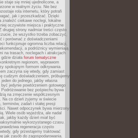
e staje się mniej ujednolicone, a
urzone w realnym życiu. Nie bez
ostaje rola internetu, który potrafi
agać, jak i przeszkadzać. Dzięki
 znaleźć ciekawe noclegi, lokalne
mniej oczywiste miejsca i praktyczne
 drugiej strony nadmiar treści często
czucie, że wszystko trzeba zobaczyć,
ać i porównać z doświadczeniami
eci funkcjonuje ogromna liczba relacji,
rekomendacji, a podróżnicy wymieniają
i na trasach, noclegach i atrakcjach
 gdzie działa
forum tematyczne
konkretnym regionom, wyprawom
zy spokojnym formom odkrywania
lem zaczyna się wtedy, gdy zamiast
się cudzym doświadczeniem, próbujemy
 jeden do jednego, jakby własna
a być jedynie powtórzeniem gotowego
. Podróżowanie bez pośpiechu bywa
dzią na zmęczenie współczesnym
. Na co dzień żyjemy w świecie
 terminów, zadań i stałej presji
ści. Nawet odpoczynek bywa mierzony
ą. Wiele osób wyjeżdża, ale nadal
tak, jakby każdy dzień miał być
maksymalnie wykorzystanego czasu.
rawdziwa regeneracja często
wtedy, gdy przestajemy traktować
nę jak zasób do zagospodarowania.