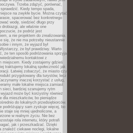
dpoczywa. Trzeba zdążyć, porównać,
 sprawdzić. Kiedy tempo spada,
miejsce na zwykłe bycie. Można czytać
arasie, spacerować bez konkretnego
ować wodę, siedzieć długo przy
o drobiazgi, ale właśnie one
poczucie, że podróż jest
em, a nie projektem do zrealizowania.
e się, że nie ma potrzeby nieustannie
obie i innym, że wyjazd był
Wystarczy, że był prawdziwy. Warto
ć, że ten sposób podróżowania sprzyja
owiedzialnemu kontaktowi z
 miejscem. Kiedy zostajemy gdzieś
ziej traktujemy lokalną społeczność jak
racji. Łatwiej zobaczyć, że miasto czy
produkt przygotowany dla turystów, lecz
Zaczynamy inaczej korzystać z usług,
ieramy małe lokalne miejsca zamiast
 sieci, bardziej szanujemy rytm
i wyjazd może być korzystny również
e dla mieszkańców, bo pieniądze
pośrednio do lokalnych przedsiębiorców.
e podróżujący sam zyskuje więcej, bo
e staje się mniej ujednolicone, a
urzone w realnym życiu. Nie bez
ostaje rola internetu, który potrafi
agać, jak i przeszkadzać. Dzięki
 znaleźć ciekawe noclegi, lokalne