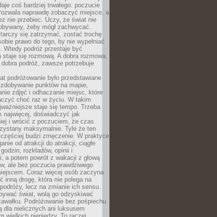
 daje coś bardziej trwałego: poczucie
Pozwala naprawdę zobaczyć miejsce, a
ez nie przebiec. Uczy, że świat nie
obywany, żeby mógł zachwycać.
arczy się zatrzymać, zostać trochę
 sobie prawo do tego, by nie wypełniać
i. Wtedy podróż przestaje być
 staje się rozmową. A dobra rozmowa,
 dobra podróż, zawsze potrzebuje
lat podróżowanie było przedstawiane
o zdobywanie punktów na mapie,
nie zdjęć i odhaczanie miejsc, które
czyć choć raz w życiu. W takim
jważniejsze staje się tempo. Trzeba
k najwięcej, doświadczyć jak
iej i wrócić z poczuciem, że czas
rzystany maksymalnie. Tyle że ten
 częściej budzi zmęczenie. W praktyce
nie od atrakcji do atrakcji, ciągłe
godzin, rozkładów, opinii i
, a potem powrót z wakacji z głową
ów, ale bez poczucia prawdziwego
miejscem. Coraz więcej osób zaczyna
ć inną drogę, która nie polega na
 podróży, lecz na zmianie ich sensu.
bywać świat, wolą go odzyskiwać
kawałku. Podróżowanie bez pośpiechu
ą dla nielicznych ani luksusem
wielkich pieniędzy. To raczej