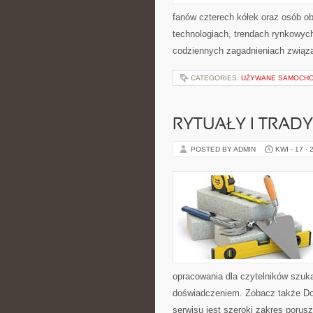
fanów czterech kółek oraz osób o
technologiach, trendach rynkowych
codziennych zagadnieniach związ
CATEGORIES:
UŻYWANE SAMOCHO
RYTUAŁY I TRADY
POSTED BY ADMIN
KWI - 17 - 
opracowania dla czytelników szuk
doświadczeniem. Zobacz także Do
serwisu jest szeroki zakres porus