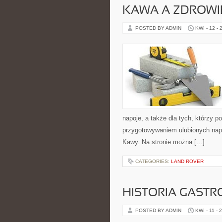
KAWA A ZDROWI
POSTED BY ADMIN
KWI - 12 - 
napoje, a także dla tych, którzy p
przygotowywaniem ulubionych napo
Kawy. Na stronie można […]
CATEGORIES:
LAND ROVER
HISTORIA GASTR
POSTED BY ADMIN
KWI - 11 - 