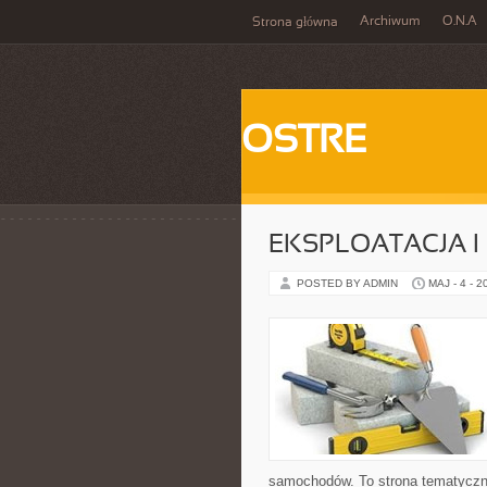
Archiwum
O.N.A
Strona główna
OSTRE
EKSPLOATACJA I
POSTED BY ADMIN
MAJ - 4 - 2
samochodów. To strona tematyczn