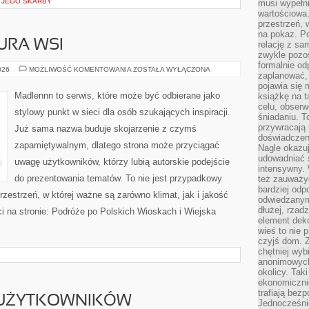
I JEGO SKARBY
musi wypełni
wartościowa.
przestrzeń, 
na pokaz. P
URA WSI
relację z s
zwykle pozos
formalnie o
TRADYCJE
026
MOŻLIWOŚĆ KOMENTOWANIA
ZOSTAŁA WYŁĄCZONA
zaplanować,
I
KULTURA
pojawia się 
WSI
Madlennn to serwis, które może być odbierane jako
książkę na t
celu, obserw
stylowy punkt w sieci dla osób szukających inspiracji.
śniadaniu. T
przywracają 
Już sama nazwa buduje skojarzenie z czymś
doświadczeni
zapamiętywalnym, dlatego strona może przyciągać
Nagle okazuj
udowadniać s
uwagę użytkowników, którzy lubią autorskie podejście
intensywny. 
do prezentowania tematów. To nie jest przypadkowy
też zauważy
bardziej odp
rzestrzeń, w której ważne są zarówno klimat, jak i jakość
odwiedzanym
dłużej, rzad
i na stronie: Podróże po Polskich Wioskach i Wiejska
element deko
wieś to nie 
czyjś dom. 
chętniej wyb
anonimowych
okolicy. Tak
ekonomiczni
trafiają bez
 UŻYTKOWNIKÓW
Jednocześni