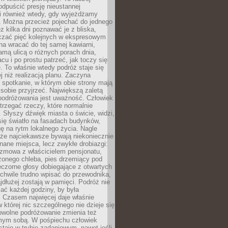
odpuścić presję nieustannej
i również wtedy, gdy wyjeżdżamy
 Można przecież pojechać do jednego
ez kilka dni poznawać je z bliska,
iczać pięć kolejnych w ekspresowym
a wracać do tej samej kawiarni,
amą ulicą o różnych porach dnia,
acu i po prostu patrzeć, jak toczy się
. To właśnie wtedy podróż staje się
 niż realizacją planu. Zaczyna
spotkanie, w którym obie strony mają
 sobie przyjrzeć. Największą zaletą
podróżowania jest uważność. Człowiek
rzegać rzeczy, które normalnie
e. Słyszy dźwięk miasta o świcie, widzi,
się światło na fasadach budynków,
 na rytm lokalnego życia. Nagle
 że najciekawsze bywają niekoniecznie
znane miejsca, lecz zwykłe drobiazgi:
ozmowa z właścicielem pensjonatu,
zonego chleba, pies drzemiący pod
czorne głosy dobiegające z otwartych
 chwile trudno wpisać do przewodnika,
ajdłużej zostają w pamięci. Podróż nie
ać każdej godziny, by była
 Czasem najwięcej daje właśnie
w której nic szczególnego nie dzieje się
owolne podróżowanie zmienia też
amym sobą. W pośpiechu człowiek
taje w trybie zadaniowym, nawet jeśli