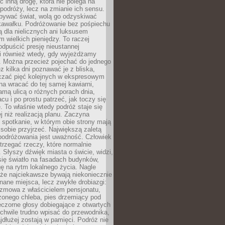
ć inną drogę, która nie polega na
 podróży, lecz na zmianie ich sensu.
bywać świat, wolą go odzyskiwać
kawałku. Podróżowanie bez pośpiechu
ą dla nielicznych ani luksusem
wielkich pieniędzy. To raczej
odpuścić presję nieustannej
i również wtedy, gdy wyjeżdżamy
 Można przecież pojechać do jednego
ez kilka dni poznawać je z bliska,
iczać pięć kolejnych w ekspresowym
a wracać do tej samej kawiarni,
amą ulicą o różnych porach dnia,
acu i po prostu patrzeć, jak toczy się
. To właśnie wtedy podróż staje się
 niż realizacją planu. Zaczyna
spotkanie, w którym obie strony mają
 sobie przyjrzeć. Największą zaletą
podróżowania jest uważność. Człowiek
rzegać rzeczy, które normalnie
e. Słyszy dźwięk miasta o świcie, widzi,
się światło na fasadach budynków,
 na rytm lokalnego życia. Nagle
 że najciekawsze bywają niekoniecznie
znane miejsca, lecz zwykłe drobiazgi:
ozmowa z właścicielem pensjonatu,
zonego chleba, pies drzemiący pod
czorne głosy dobiegające z otwartych
 chwile trudno wpisać do przewodnika,
ajdłużej zostają w pamięci. Podróż nie