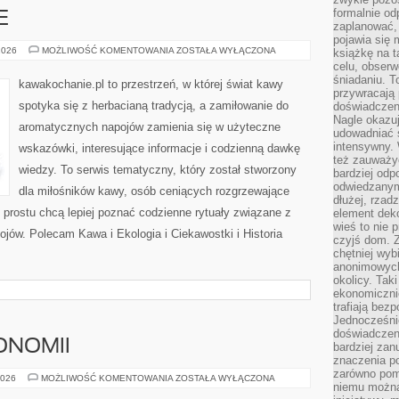
formalnie o
E
zaplanować,
pojawia się 
KAWA
2026
MOŻLIWOŚĆ KOMENTOWANIA
ZOSTAŁA WYŁĄCZONA
książkę na t
A
celu, obserw
ZDROWIE
śniadaniu. T
kawakochanie.pl to przestrzeń, w której świat kawy
przywracają 
spotyka się z herbacianą tradycją, a zamiłowanie do
doświadczeni
Nagle okazuj
aromatycznych napojów zamienia się w użyteczne
udowadniać s
intensywny. 
wskazówki, interesujące informacje i codzienną dawkę
też zauważy
wiedzy. To serwis tematyczny, który został stworzony
bardziej odp
odwiedzanym
dla miłośników kawy, osób ceniących rozgrzewające
dłużej, rzad
o prostu chcą lepiej poznać codzienne rytuały związane z
element deko
wieś to nie 
jów. Polecam Kawa i Ekologia i Ciekawostki i Historia
czyjś dom. 
chętniej wyb
anonimowych
okolicy. Tak
ekonomiczni
trafiają bez
Jednocześni
doświadczeni
ONOMII
bardziej zan
znaczenia poz
zarówno pom
HISTORIA
2026
MOŻLIWOŚĆ KOMENTOWANIA
ZOSTAŁA WYŁĄCZONA
niemu można
GASTRONOMII