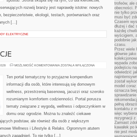
sposób. Strona skupia się na tym, co dla kierowców,
trofeów, ale
bserwujących rozwój branży jest naprawdę istotne: nowych
obecności. 
nie tylko prz
, bezpieczeństwie, ekologii, testach, porównaniach oraz
musi być zd
Czasem wyst
anych […]
dłużej i dać
każdej chwil
DY ELEKTRYCZNE
wyścigiem, a
podobnie jak
czasu.
Przez wiele 
CJE
głównie jak
kolekcjonowa
wypada zoba
RYTUAŁY
2026
MOŻLIWOŚĆ KOMENTOWANIA
ZOSTAŁA WYŁĄCZONA
podejściu na
I
odwiedzić ja
TRADYCJE
najintensywn
Ten portal tematyczny to przyjazne kompendium
został wyko
informacji dla osób, które interesują się domowym
model coraz
oznacza biega
wellness, przestrzenią basenową, jacuzzi oraz szeroko
sprawdzanie 
rozumianym komfortem codzienności. Portal porusza
rekomendacji
pełną obraz
tematy związane z wygodą, wellness i odpoczynkiem w
kontaktu z 
więc wybiera
domu oraz ogrodzie. Można tu znaleźć ciekawe
rezygnacji z
ających podstaw, ale również dla osób z większym
Zamiast zdo
kawałek po 
mowe Wellness i Lifestyle & Relaks. Ogromnym atutem
nie jest mod
zanych zagadnień. To nie tylko […]
wymagającym 