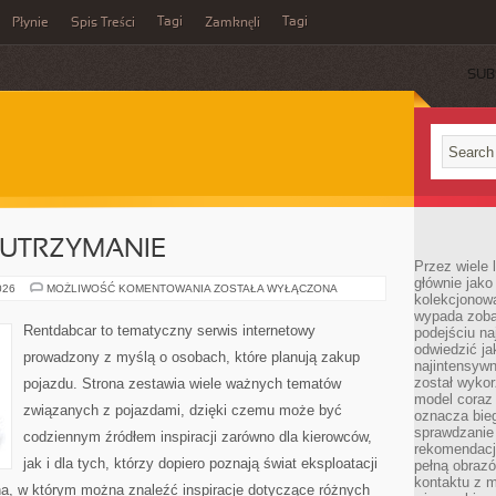
Tagi
Tagi
Płynie
Spis Treści
Zamknęli
SUB
 UTRZYMANIE
Przez wiele 
głównie jak
EKSPLOATACJA
026
MOŻLIWOŚĆ KOMENTOWANIA
ZOSTAŁA WYŁĄCZONA
kolekcjonowa
I
UTRZYMANIE
wypada zoba
Rentdabcar to tematyczny serwis internetowy
podejściu na
odwiedzić ja
prowadzony z myślą o osobach, które planują zakup
najintensywn
został wyko
pojazdu. Strona zestawia wiele ważnych tematów
model coraz
związanych z pojazdami, dzięki czemu może być
oznacza biega
sprawdzanie 
codziennym źródłem inspiracji zarówno dla kierowców,
rekomendacji
jak i dla tych, którzy dopiero poznają świat eksploatacji
pełną obraz
kontaktu z 
a, w którym można znaleźć inspiracje dotyczące różnych