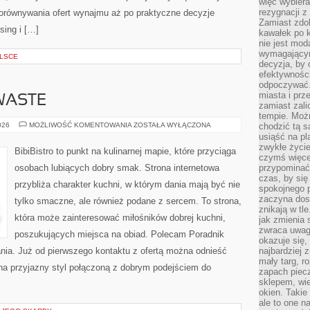
więc wybiera
rezygnacji z
porównywania ofert wynajmu aż po praktyczne decyzje
Zamiast zdo
sing i […]
kawałek po 
nie jest mod
wymagającym 
LSCE
decyzja, by 
efektywnośc
odpoczywać.
miasta i prz
WASTE
zamiast zal
tempie. Możn
PRZEPISY
026
MOŻLIWOŚĆ KOMENTOWANIA
ZOSTAŁA WYŁĄCZONA
chodzić tą s
ZERO-
usiąść na pl
WASTE
zwykłe życie
BibiBistro to punkt na kulinarnej mapie, które przyciąga
czymś więcej
osobach lubiących dobry smak. Strona internetowa
przypominać 
czas, by się
przybliża charakter kuchni, w którym dania mają być nie
spokojnego 
zaczyna dost
tylko smaczne, ale również podane z sercem. To strona,
znikają w tl
która może zainteresować miłośników dobrej kuchni,
jak zmienia 
zwraca uwagę
poszukujących miejsca na obiad. Polecam Poradnik
okazuje się,
ia. Już od pierwszego kontaktu z ofertą można odnieść
najbardziej 
mały targ, r
 na przyjazny styl połączoną z dobrym podejściem do
zapach piec
sklepem, wie
okien. Takie
ale to one n