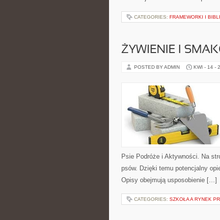
CATEGORIES:
FRAMEWORKI I BIBL
ŻYWIENIE I SMAK
POSTED BY ADMIN
KWI - 14 - 
Psie Podróże i Aktywności. Na str
psów. Dzięki temu potencjalny o
Opisy obejmują usposobienie […]
CATEGORIES:
SZKOŁA A RYNEK P