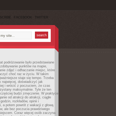
SCRIBE
FACEBOOK
TWITTER
lat podróżowanie było przedstawiane
o zdobywanie punktów na mapie,
nie zdjęć i odhaczanie miejsc, które
czyć choć raz w życiu. W takim
jważniejsze staje się tempo. Trzeba
k najwięcej, doświadczyć jak
iej i wrócić z poczuciem, że czas
rzystany maksymalnie. Tyle że ten
 częściej budzi zmęczenie. W praktyce
nie od atrakcji do atrakcji, ciągłe
godzin, rozkładów, opinii i
, a potem powrót z wakacji z głową
ów, ale bez poczucia prawdziwego
miejscem. Coraz więcej osób zaczyna