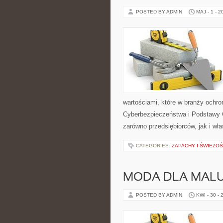
POSTED BY ADMIN
MAJ - 1 - 2
wartościami, które w branży ochr
Cyberbezpieczeństwa i Podstawy 
zarówno przedsiębiorców, jak i właś
CATEGORIES:
ZAPACHY I ŚWIEŻO
MODA DLA MAL
POSTED BY ADMIN
KWI - 30 - 