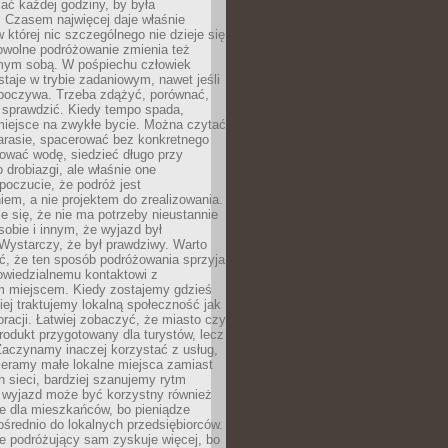
ać każdej godziny, by była
 Czasem najwięcej daje właśnie
w której nic szczególnego nie dzieje się
owolne podróżowanie zmienia też
amym sobą. W pośpiechu człowiek
taje w trybie zadaniowym, nawet jeśli
dpoczywa. Trzeba zdążyć, porównać,
 sprawdzić. Kiedy tempo spada,
miejsce na zwykłe bycie. Można czytać
arasie, spacerować bez konkretnego
ować wodę, siedzieć długo przy
o drobiazgi, ale właśnie one
poczucie, że podróż jest
em, a nie projektem do zrealizowania.
e się, że nie ma potrzeby nieustannie
obie i innym, że wyjazd był
Wystarczy, że był prawdziwy. Warto
ć, że ten sposób podróżowania sprzyja
owiedzialnemu kontaktowi z
 miejscem. Kiedy zostajemy gdzieś
ziej traktujemy lokalną społeczność jak
racji. Łatwiej zobaczyć, że miasto czy
produkt przygotowany dla turystów, lecz
Zaczynamy inaczej korzystać z usług,
ieramy małe lokalne miejsca zamiast
 sieci, bardziej szanujemy rytm
i wyjazd może być korzystny również
e dla mieszkańców, bo pieniądze
pośrednio do lokalnych przedsiębiorców.
e podróżujący sam zyskuje więcej, bo