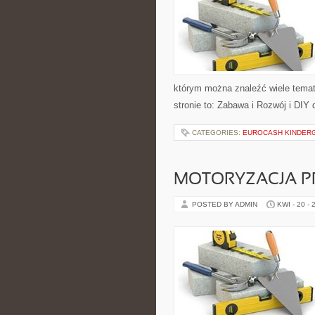
którym można znaleźć wiele tema
stronie to: Zabawa i Rozwój i DIY
CATEGORIES:
EUROCASH KINDER
MOTORYZACJA P
POSTED BY ADMIN
KWI - 20 - 