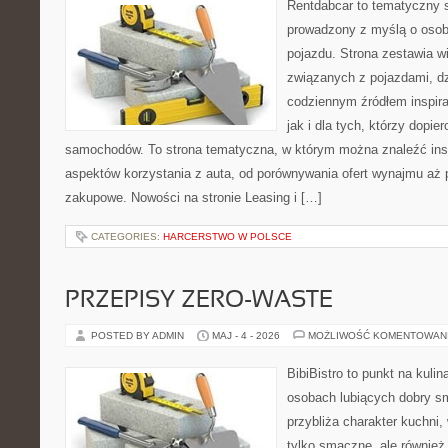
Rentdabcar to tematyczny s
prowadzony z myślą o osob
pojazdu. Strona zestawia 
związanych z pojazdami, d
codziennym źródłem inspira
jak i dla tych, którzy dopie
samochodów. To strona tematyczna, w którym można znaleźć ins
aspektów korzystania z auta, od porównywania ofert wynajmu aż 
zakupowe. Nowości na stronie Leasing i […]
CATEGORIES:
HARCERSTWO W POLSCE
PRZEPISY ZERO-WASTE
POSTED BY ADMIN
MAJ - 4 - 2026
MOŻLIWOŚĆ KOMENTOWAN
BibiBistro to punkt na kulin
osobach lubiących dobry sm
przybliża charakter kuchni,
tylko smaczne, ale również