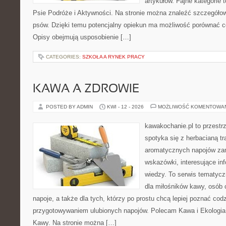
artykułów. Fajne kategorie t
Psie Podróże i Aktywności. Na stronie można znaleźć szczegółowe
psów. Dzięki temu potencjalny opiekun ma możliwość porównać 
Opisy obejmują usposobienie […]
CATEGORIES:
SZKOŁA A RYNEK PRACY
KAWA A ZDROWIE
POSTED BY ADMIN
KWI - 12 - 2026
MOŻLIWOŚĆ KOMENTOWA
kawakochanie.pl to przestrz
spotyka się z herbacianą tr
aromatycznych napojów zam
wskazówki, interesujące in
wiedzy. To serwis tematycz
dla miłośników kawy, osób
napoje, a także dla tych, którzy po prostu chcą lepiej poznać cod
przygotowywaniem ulubionych napojów. Polecam Kawa i Ekologia i
Kawy. Na stronie można […]