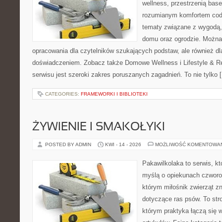
wellness, przestrzenią bas
rozumianym komfortem codz
tematy związane z wygodą,
domu oraz ogrodzie. Można
opracowania dla czytelników szukających podstaw, ale również d
doświadczeniem. Zobacz także Domowe Wellness i Lifestyle & 
serwisu jest szeroki zakres poruszanych zagadnień. To nie tylko 
CATEGORIES:
FRAMEWORKI I BIBLIOTEKI
ŻYWIENIE I SMAKOŁYKI
POSTED BY ADMIN
KWI - 14 - 2026
MOŻLIWOŚĆ KOMENTOWA
Pakawilkolaka to serwis, kt
myślą o opiekunach czworo
którym miłośnik zwierząt zn
dotyczące ras psów. To str
którym praktyka łączą się 