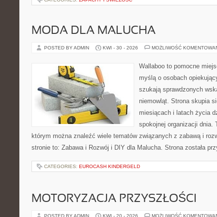
MODA DLA MALUCHA
POSTED BY ADMIN
KWI - 30 - 2026
MOŻLIWOŚĆ KOMENTOWA
Wallaboo to pomocne miejs
myślą o osobach opiekujący
szukają sprawdzonych wsk
niemowląt. Strona skupia s
miesiącach i latach życia 
spokojnej organizacji dnia.
którym można znaleźć wiele tematów związanych z zabawą i roz
stronie to: Zabawa i Rozwój i DIY dla Malucha. Strona została p
CATEGORIES:
EUROCASH KINDERGELD
MOTORYZACJA PRZYSZŁOŚCI
POSTED BY ADMIN
KWI - 20 - 2026
MOŻLIWOŚĆ KOMENTOWA