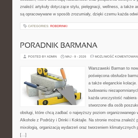
znaleźć artykuły dotyczące stylu, pielęgnacji, wellness, a także ar
są opracowywane w sposób zrozumiały, dzięki czemu każda odwi
CATEGORIES:
ROBDRINKI
PORADNIK BARMANA
POSTED BY ADMIN
MAJ - 9 - 2026
MOŻLIWOŚĆ KOMENTOWAN
Warszawski Barman to nowo
poświęcona obsłudze barmań
a także eleganckie kolacje.
budowaniu niezapomnianych
każda uroczystość nabiera 
stworzone dla osób poszuku
obsługi, które chcą zadbać o najwyższy poziom organizowanego 
Alkohole z Podróży i Drinki i Koktajle. Na stronie można znaleźć
mixologią, organizacją wydarzeń oraz tworzeniem klimatycznych
[…]