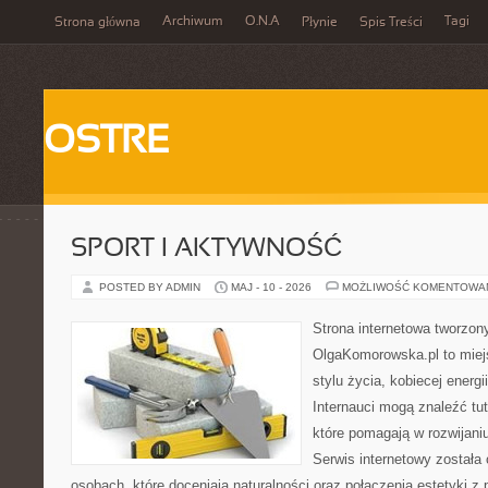
Archiwum
O.N.A
Tagi
Strona główna
Płynie
Spis Treści
OSTRE
SPORT I AKTYWNOŚĆ
POSTED BY ADMIN
MAJ - 10 - 2026
MOŻLIWOŚĆ KOMENTOWA
Strona internetowa tworzon
OlgaKomorowska.pl to miejs
stylu życia, kobiecej energ
Internauci mogą znaleźć tu
które pomagają w rozwijani
Serwis internetowy została
osobach, które doceniają naturalności oraz połączenia estetyki z