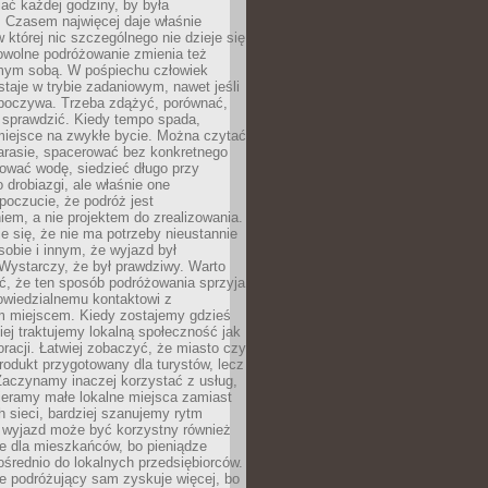
ać każdej godziny, by była
 Czasem najwięcej daje właśnie
w której nic szczególnego nie dzieje się
owolne podróżowanie zmienia też
amym sobą. W pośpiechu człowiek
taje w trybie zadaniowym, nawet jeśli
dpoczywa. Trzeba zdążyć, porównać,
 sprawdzić. Kiedy tempo spada,
miejsce na zwykłe bycie. Można czytać
arasie, spacerować bez konkretnego
ować wodę, siedzieć długo przy
o drobiazgi, ale właśnie one
poczucie, że podróż jest
em, a nie projektem do zrealizowania.
e się, że nie ma potrzeby nieustannie
obie i innym, że wyjazd był
Wystarczy, że był prawdziwy. Warto
ć, że ten sposób podróżowania sprzyja
owiedzialnemu kontaktowi z
 miejscem. Kiedy zostajemy gdzieś
ziej traktujemy lokalną społeczność jak
racji. Łatwiej zobaczyć, że miasto czy
produkt przygotowany dla turystów, lecz
Zaczynamy inaczej korzystać z usług,
ieramy małe lokalne miejsca zamiast
 sieci, bardziej szanujemy rytm
i wyjazd może być korzystny również
e dla mieszkańców, bo pieniądze
pośrednio do lokalnych przedsiębiorców.
e podróżujący sam zyskuje więcej, bo