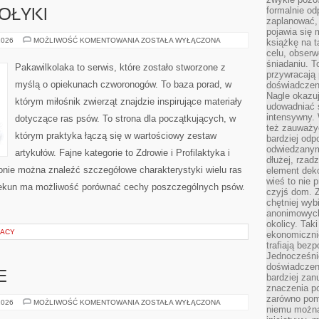
formalnie o
OŁYKI
zaplanować,
pojawia się 
ŻYWIENIE
2026
MOŻLIWOŚĆ KOMENTOWANIA
ZOSTAŁA WYŁĄCZONA
książkę na t
I
celu, obserw
SMAKOŁYKI
śniadaniu. T
Pakawilkolaka to serwis, które zostało stworzone z
przywracają 
myślą o opiekunach czworonogów. To baza porad, w
doświadczeni
Nagle okazuj
którym miłośnik zwierząt znajdzie inspirujące materiały
udowadniać s
intensywny. 
dotyczące ras psów. To strona dla początkujących, w
też zauważy
którym praktyka łączą się w wartościowy zestaw
bardziej odp
odwiedzanym
artykułów. Fajne kategorie to Zdrowie i Profilaktyka i
dłużej, rzad
onie można znaleźć szczegółowe charakterystyki wielu ras
element deko
wieś to nie 
piekun ma możliwość porównać cechy poszczególnych psów.
czyjś dom. 
chętniej wyb
anonimowych
okolicy. Tak
RACY
ekonomiczni
trafiają bez
Jednocześni
doświadczeni
E
bardziej zan
znaczenia poz
zarówno pom
KAWA
2026
MOŻLIWOŚĆ KOMENTOWANIA
ZOSTAŁA WYŁĄCZONA
niemu można
A
ZDROWIE