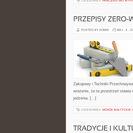
CATEGORIES:
HARCERSTWO W PO
PRZEPISY ZERO-
POSTED BY ADMIN
MAJ - 4 - 2
Zakupowy i Techniki Przechowywan
wrażenie, że ta przestrzeń stawia
jedzenia. […]
CATEGORIES:
MORZE BAŁTYCKIE 
TRADYCJE I KULT