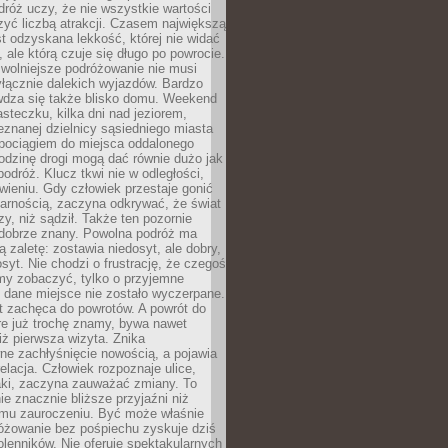
róż uczy, że nie wszystkie wartości
zyć liczbą atrakcji. Czasem największą
st odzyskana lekkość, której nie widać
, ale którą czuje się długo po powrocie.
wolniejsze podróżowanie nie musi
łącznie dalekich wyjazdów. Bardzo
wdza się także blisko domu. Weekend
teczku, kilka dni nad jeziorem,
eznanej dzielnicy sąsiedniego miasta
 pociągiem do miejsca oddalonego
odzinę drogi mogą dać równie dużo jak
odróż. Klucz tkwi nie w odległości,
wieniu. Gdy człowiek przestaje gonić
arnością, zaczyna odkrywać, że świat
zy, niż sądził. Także ten pozornie
 dobrze znany. Powolna podróż ma
ą zaletę: zostawia niedosyt, ale dobry,
syt. Nie chodzi o frustrację, że czegoś
my zobaczyć, tylko o przyjemne
 dane miejsce nie zostało wyczerpane.
t zachęca do powrotów. A powrót do
re już trochę znamy, bywa nawet
iż pierwsza wizyta. Znika
ne zachłyśnięcie nowością, a pojawia
relacja. Człowiek rozpoznaje ulice,
ki, zaczyna zauważać zmiany. To
e znacznie bliższe przyjaźni niż
mu zauroczeniu. Być może właśnie
różowanie bez pośpiechu zyskuje dziś
olenników. Nie oferuje spektakularnych