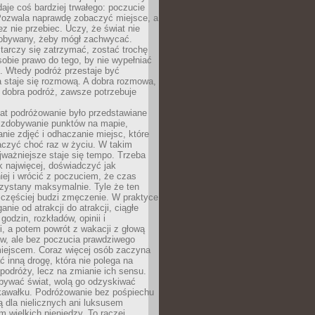
 daje coś bardziej trwałego: poczucie
Pozwala naprawdę zobaczyć miejsce, a
ez nie przebiec. Uczy, że świat nie
obywany, żeby mógł zachwycać.
arczy się zatrzymać, zostać trochę
 sobie prawo do tego, by nie wypełniać
i. Wtedy podróż przestaje być
 staje się rozmową. A dobra rozmowa,
 dobra podróż, zawsze potrzebuje
lat podróżowanie było przedstawiane
o zdobywanie punktów na mapie,
nie zdjęć i odhaczanie miejsc, które
czyć choć raz w życiu. W takim
jważniejsze staje się tempo. Trzeba
k najwięcej, doświadczyć jak
iej i wrócić z poczuciem, że czas
rzystany maksymalnie. Tyle że ten
 częściej budzi zmęczenie. W praktyce
nie od atrakcji do atrakcji, ciągłe
godzin, rozkładów, opinii i
, a potem powrót z wakacji z głową
ów, ale bez poczucia prawdziwego
miejscem. Coraz więcej osób zaczyna
ć inną drogę, która nie polega na
 podróży, lecz na zmianie ich sensu.
bywać świat, wolą go odzyskiwać
kawałku. Podróżowanie bez pośpiechu
ą dla nielicznych ani luksusem
wielkich pieniędzy. To raczej