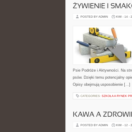
ŻYWIENIE I SMAK
POSTED BY ADMIN
KWI - 14 - 
Psie Podróże i Aktywności. Na str
psów. Dzięki temu potencjalny o
Opisy obejmują usposobienie […]
CATEGORIES:
SZKOŁA A RYNEK P
KAWA A ZDROWI
POSTED BY ADMIN
KWI - 12 - 