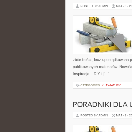
POSTED BY ADMIN
MAJ - 3 - 2
zbiór treści, lecz uporządkowana p
publikowanych materiałów. Nowośc
Inspiracja – DIY i […]
CATEGORIES:
KLAWIATURY
PORADNIKI DLA
POSTED BY ADMIN
MAJ - 1 - 2