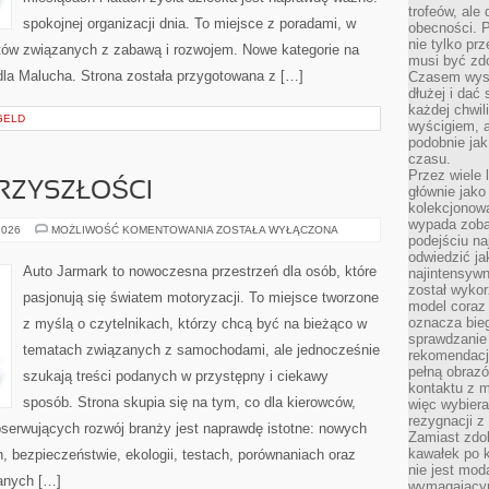
trofeów, ale
spokojnej organizacji dnia. To miejsce z poradami, w
obecności. 
nie tylko prz
tów związanych z zabawą i rozwojem. Nowe kategorie na
musi być zd
 dla Malucha. Strona została przygotowana z […]
Czasem wyst
dłużej i dać
każdej chwil
GELD
wyścigiem, a
podobnie jak
czasu.
Przez wiele 
RZYSZŁOŚCI
głównie jak
kolekcjonowa
wypada zoba
MOTORYZACJA
2026
MOŻLIWOŚĆ KOMENTOWANIA
ZOSTAŁA WYŁĄCZONA
podejściu na
PRZYSZŁOŚCI
odwiedzić ja
Auto Jarmark to nowoczesna przestrzeń dla osób, które
najintensywn
został wyko
pasjonują się światem motoryzacji. To miejsce tworzone
model coraz
oznacza biega
z myślą o czytelnikach, którzy chcą być na bieżąco w
sprawdzanie 
tematach związanych z samochodami, ale jednocześnie
rekomendacji
pełną obraz
szukają treści podanych w przystępny i ciekawy
kontaktu z 
sposób. Strona skupia się na tym, co dla kierowców,
więc wybiera
rezygnacji z
bserwujących rozwój branży jest naprawdę istotne: nowych
Zamiast zdo
kawałek po 
, bezpieczeństwie, ekologii, testach, porównaniach oraz
nie jest mod
anych […]
wymagającym 