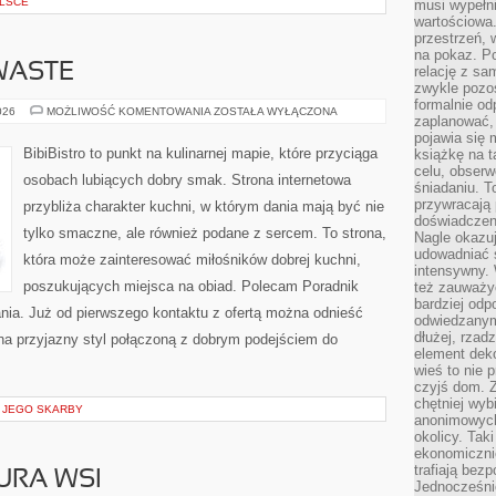
LSCE
musi wypełni
wartościowa.
przestrzeń, 
na pokaz. P
WASTE
relację z s
zwykle pozos
formalnie o
PRZEPISY
026
MOŻLIWOŚĆ KOMENTOWANIA
ZOSTAŁA WYŁĄCZONA
zaplanować,
ZERO-
WASTE
pojawia się 
BibiBistro to punkt na kulinarnej mapie, które przyciąga
książkę na t
celu, obserw
osobach lubiących dobry smak. Strona internetowa
śniadaniu. T
przywracają 
przybliża charakter kuchni, w którym dania mają być nie
doświadczeni
tylko smaczne, ale również podane z sercem. To strona,
Nagle okazuj
udowadniać s
która może zainteresować miłośników dobrej kuchni,
intensywny. 
poszukujących miejsca na obiad. Polecam Poradnik
też zauważy
bardziej odp
ia. Już od pierwszego kontaktu z ofertą można odnieść
odwiedzanym
dłużej, rzad
 na przyjazny styl połączoną z dobrym podejściem do
element deko
wieś to nie 
czyjś dom. 
chętniej wyb
I JEGO SKARBY
anonimowych
okolicy. Tak
ekonomiczni
trafiają bez
URA WSI
Jednocześni