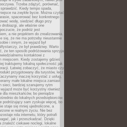
dpoczywa. Trzeba zdążyć, porównać,
 sprawdzić. Kiedy tempo spada,
miejsce na zwykłe bycie. Można czytać
arasie, spacerować bez konkretnego
ować wodę, siedzieć długo przy
o drobiazgi, ale właśnie one
poczucie, że podróż jest
em, a nie projektem do zrealizowania.
e się, że nie ma potrzeby nieustannie
obie i innym, że wyjazd był
Wystarczy, że był prawdziwy. Warto
ć, że ten sposób podróżowania sprzyja
owiedzialnemu kontaktowi z
 miejscem. Kiedy zostajemy gdzieś
ziej traktujemy lokalną społeczność jak
racji. Łatwiej zobaczyć, że miasto czy
produkt przygotowany dla turystów, lecz
Zaczynamy inaczej korzystać z usług,
ieramy małe lokalne miejsca zamiast
 sieci, bardziej szanujemy rytm
i wyjazd może być korzystny również
e dla mieszkańców, bo pieniądze
pośrednio do lokalnych przedsiębiorców.
e podróżujący sam zyskuje więcej, bo
e staje się mniej ujednolicone, a
urzone w realnym życiu. Nie bez
ostaje rola internetu, który potrafi
agać, jak i przeszkadzać. Dzięki
 znaleźć ciekawe noclegi, lokalne