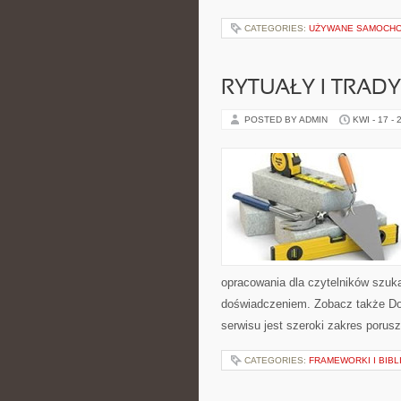
CATEGORIES:
UŻYWANE SAMOCHO
RYTUAŁY I TRADY
POSTED BY ADMIN
KWI - 17 - 
opracowania dla czytelników szuk
doświadczeniem. Zobacz także Do
serwisu jest szeroki zakres porus
CATEGORIES:
FRAMEWORKI I BIBL