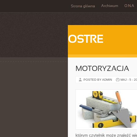
Archiwum
O.N.A
Strona główna
OSTRE
MOTORYZACJA
POSTED BY ADMIN
MAJ - 5 - 2
którym czytelnik może znaleźć wi