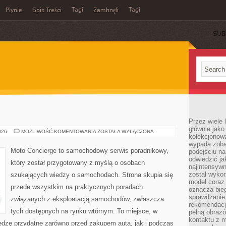
Tagi
Tagi
Płynie
Spis Treści
Zamknęli
SUB
Przez wiele 
głównie jak
MOTORYZACJA
026
MOŻLIWOŚĆ KOMENTOWANIA
ZOSTAŁA WYŁĄCZONA
kolekcjonowa
wypada zoba
Moto Concierge to samochodowy serwis poradnikowy,
podejściu na
odwiedzić ja
który został przygotowany z myślą o osobach
najintensywn
został wyko
szukających wiedzy o samochodach. Strona skupia się
model coraz
przede wszystkim na praktycznych poradach
oznacza biega
sprawdzanie 
związanych z eksploatacją samochodów, zwłaszcza
rekomendacji
tych dostępnych na rynku wtórnym. To miejsce, w
pełną obraz
kontaktu z 
edzę przydatne zarówno przed zakupem auta, jak i podczas