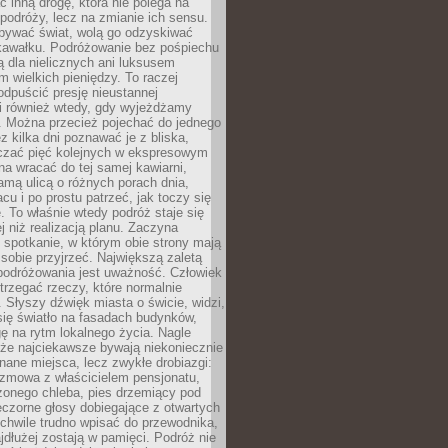
ć inną drogę, która nie polega na
 podróży, lecz na zmianie ich sensu.
bywać świat, wolą go odzyskiwać
kawałku. Podróżowanie bez pośpiechu
ą dla nielicznych ani luksusem
wielkich pieniędzy. To raczej
odpuścić presję nieustannej
i również wtedy, gdy wyjeżdżamy
 Można przecież pojechać do jednego
ez kilka dni poznawać je z bliska,
iczać pięć kolejnych w ekspresowym
a wracać do tej samej kawiarni,
amą ulicą o różnych porach dnia,
acu i po prostu patrzeć, jak toczy się
. To właśnie wtedy podróż staje się
 niż realizacją planu. Zaczyna
spotkanie, w którym obie strony mają
 sobie przyjrzeć. Największą zaletą
podróżowania jest uważność. Człowiek
rzegać rzeczy, które normalnie
e. Słyszy dźwięk miasta o świcie, widzi,
się światło na fasadach budynków,
 na rytm lokalnego życia. Nagle
 że najciekawsze bywają niekoniecznie
znane miejsca, lecz zwykłe drobiazgi:
ozmowa z właścicielem pensjonatu,
zonego chleba, pies drzemiący pod
czorne głosy dobiegające z otwartych
 chwile trudno wpisać do przewodnika,
ajdłużej zostają w pamięci. Podróż nie