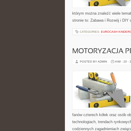
którym można znaleźć wiele tema
stronie to: Zabawa i Rozwój i DIY
CATEGORIES:
EUROCASH KINDER
MOTORYZACJA P
POSTED BY ADMIN
KWI - 20 - 
fanów czterech kółek oraz osób o
technologiach, trendach rynkowych
codziennych zagadnieniach związ