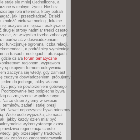
e staje się mniej ujednolicone, a
urzone w realnym życiu. Nie bez
ostaje rola internetu, który potrafi
agać, jak i przeszkadzać. Dzięki
 znaleźć ciekawe noclegi, lokalne
mniej oczywiste miejsca i praktyczne
 drugiej strony nadmiar treści często
czucie, że wszystko trzeba zobaczyć,
ać i porównać z doświadczeniami
eci funkcjonuje ogromna liczba relacji,
rekomendacji, a podróżnicy wymieniają
i na trasach, noclegach i atrakcjach
 gdzie działa
forum tematyczne
konkretnym regionom, wyprawom
zy spokojnym formom odkrywania
lem zaczyna się wtedy, gdy zamiast
się cudzym doświadczeniem, próbujemy
 jeden do jednego, jakby własna
a być jedynie powtórzeniem gotowego
. Podróżowanie bez pośpiechu bywa
dzią na zmęczenie współczesnym
. Na co dzień żyjemy w świecie
 terminów, zadań i stałej presji
ści. Nawet odpoczynek bywa mierzony
ą. Wiele osób wyjeżdża, ale nadal
tak, jakby każdy dzień miał być
maksymalnie wykorzystanego czasu.
rawdziwa regeneracja często
wtedy, gdy przestajemy traktować
nę jak zasób do zagospodarowania.