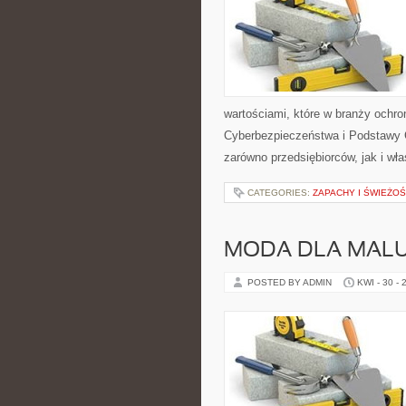
wartościami, które w branży ochr
Cyberbezpieczeństwa i Podstawy 
zarówno przedsiębiorców, jak i właś
CATEGORIES:
ZAPACHY I ŚWIEŻO
MODA DLA MAL
POSTED BY ADMIN
KWI - 30 - 