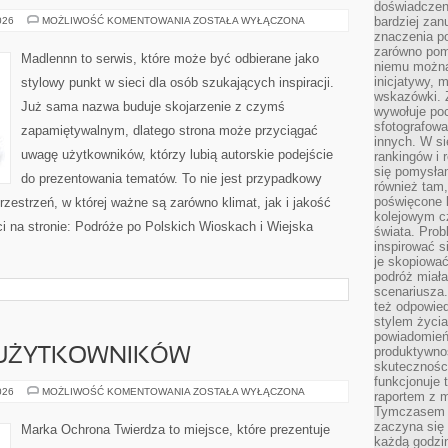
doświadczeni
TRADYCJE
bardziej zan
026
MOŻLIWOŚĆ KOMENTOWANIA
ZOSTAŁA WYŁĄCZONA
I
znaczenia poz
KULTURA
zarówno pom
WSI
Madlennn to serwis, które może być odbierane jako
niemu można
inicjatywy, 
stylowy punkt w sieci dla osób szukających inspiracji.
wskazówki. Z
Już sama nazwa buduje skojarzenie z czymś
wywołuje po
sfotografow
zapamiętywalnym, dlatego strona może przyciągać
innych. W si
uwagę użytkowników, którzy lubią autorskie podejście
rankingów i 
się pomysłam
do prezentowania tematów. To nie jest przypadkowy
również tam,
poświęcone 
rzestrzeń, w której ważne są zarówno klimat, jak i jakość
kolejowym c
i na stronie: Podróże po Polskich Wioskach i Wiejska
świata. Prob
inspirować 
je skopiować
podróż miał
scenariusza
też odpowie
stylem życia
powiadomień,
produktywno
 UŻYTKOWNIKÓW
skuteczności
funkcjonuje 
PORADNIKI
026
MOŻLIWOŚĆ KOMENTOWANIA
ZOSTAŁA WYŁĄCZONA
raportem z 
DLA
Tymczasem p
UŻYTKOWNIKÓW
zaczyna się 
Marka Ochrona Twierdza to miejsce, które prezentuje
każdą godzi