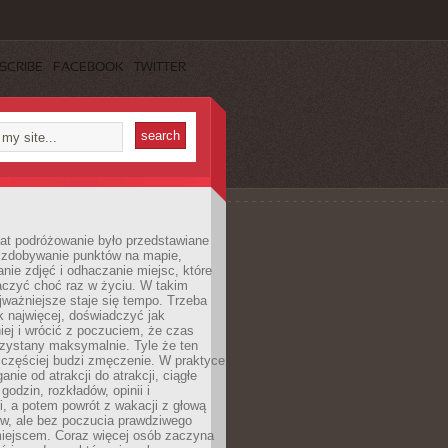
SCRIBE
FACEBOOK
TWITTER
lat podróżowanie było przedstawiane
o zdobywanie punktów na mapie,
nie zdjęć i odhaczanie miejsc, które
czyć choć raz w życiu. W takim
jważniejsze staje się tempo. Trzeba
k najwięcej, doświadczyć jak
iej i wrócić z poczuciem, że czas
rzystany maksymalnie. Tyle że ten
 częściej budzi zmęczenie. W praktyce
nie od atrakcji do atrakcji, ciągłe
godzin, rozkładów, opinii i
, a potem powrót z wakacji z głową
ów, ale bez poczucia prawdziwego
miejscem. Coraz więcej osób zaczyna