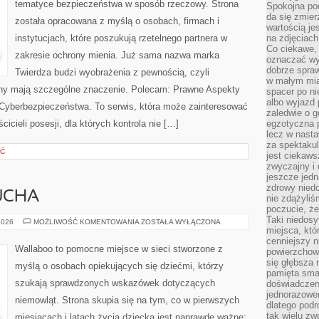
tematyce bezpieczeństwa w sposób rzeczowy. Strona
Spokojna pod
da się zmier
została opracowana z myślą o osobach, firmach i
wartością je
instytucjach, które poszukują rzetelnego partnera w
na zdjęciach
Co ciekawe, 
zakresie ochrony mienia. Już sama nazwa marka
oznaczać wy
dobrze spra
Twierdza budzi wyobrażenia z pewnością, czyli
w małym mias
ony mają szczególne znaczenie. Polecam: Prawne Aspekty
spacer po ni
albo wyjazd
Cyberbezpieczeństwa. To serwis, która może zainteresować
zaledwie o g
cicieli posesji, dla których kontrola nie […]
egzotyczna p
lecz w nasta
za spektakul
ŚĆ
jest ciekaws
zwyczajny i
jeszcze jedn
zdrowy niedo
UCHA
nie zdążyliś
poczucie, że
Taki niedosy
MODA
2026
MOŻLIWOŚĆ KOMENTOWANIA
ZOSTAŁA WYŁĄCZONA
DLA
miejsca, któ
MALUCHA
cenniejszy n
Wallaboo to pomocne miejsce w sieci stworzone z
powierzchow
się głębsza 
myślą o osobach opiekujących się dziećmi, którzy
pamięta sma
szukają sprawdzonych wskazówek dotyczących
doświadczeni
jednorazowe
niemowląt. Strona skupia się na tym, co w pierwszych
dlatego pod
tak wielu zw
miesiącach i latach życia dziecka jest naprawdę ważne: