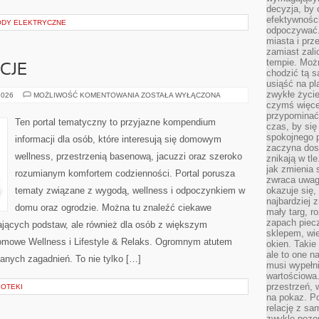
decyzja, by 
efektywnośc
DY ELEKTRYCZNE
odpoczywać.
miasta i prz
zamiast zal
tempie. Możn
CJE
chodzić tą s
usiąść na pl
zwykłe życie
RYTUAŁY
2026
MOŻLIWOŚĆ KOMENTOWANIA
ZOSTAŁA WYŁĄCZONA
I
czymś więcej
TRADYCJE
przypominać 
Ten portal tematyczny to przyjazne kompendium
czas, by się
spokojnego 
informacji dla osób, które interesują się domowym
zaczyna dost
wellness, przestrzenią basenową, jacuzzi oraz szeroko
znikają w tl
jak zmienia 
rozumianym komfortem codzienności. Portal porusza
zwraca uwagę
tematy związane z wygodą, wellness i odpoczynkiem w
okazuje się,
najbardziej 
domu oraz ogrodzie. Można tu znaleźć ciekawe
mały targ, r
zapach piec
ających podstaw, ale również dla osób z większym
sklepem, wie
mowe Wellness i Lifestyle & Relaks. Ogromnym atutem
okien. Takie
ale to one n
zanych zagadnień. To nie tylko […]
musi wypełni
wartościowa.
przestrzeń, 
IOTEKI
na pokaz. P
relację z s
zwykle pozos