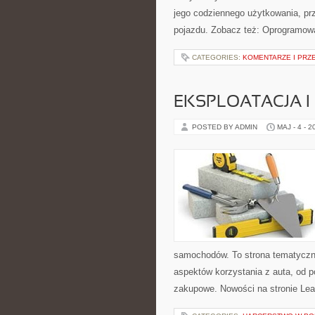
jego codziennego użytkowania, pr
pojazdu. Zobacz też: Oprogramowa
CATEGORIES:
KOMENTARZE I PRZE
EKSPLOATACJA I
POSTED BY ADMIN
MAJ - 4 - 2
samochodów. To strona tematyczn
aspektów korzystania z auta, od 
zakupowe. Nowości na stronie Lea