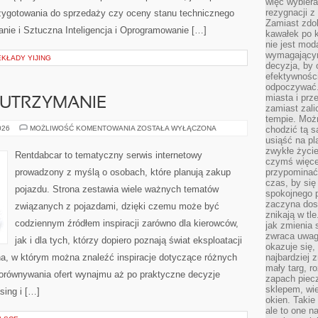
więc wybiera
rezygnacji z
zygotowania do sprzedaży czy oceny stanu technicznego
Zamiast zdo
nie i Sztuczna Inteligencja i Oprogramowanie […]
kawałek po 
nie jest mod
wymagającym 
KŁADY YIJING
decyzja, by 
efektywnośc
odpoczywać.
miasta i prz
 UTRZYMANIE
zamiast zal
tempie. Możn
EKSPLOATACJA
026
MOŻLIWOŚĆ KOMENTOWANIA
ZOSTAŁA WYŁĄCZONA
chodzić tą s
I
usiąść na pl
UTRZYMANIE
zwykłe życie
Rentdabcar to tematyczny serwis internetowy
czymś więcej
prowadzony z myślą o osobach, które planują zakup
przypominać 
czas, by się
pojazdu. Strona zestawia wiele ważnych tematów
spokojnego 
zaczyna dost
związanych z pojazdami, dzięki czemu może być
znikają w tl
codziennym źródłem inspiracji zarówno dla kierowców,
jak zmienia 
zwraca uwagę
jak i dla tych, którzy dopiero poznają świat eksploatacji
okazuje się,
a, w którym można znaleźć inspiracje dotyczące różnych
najbardziej 
mały targ, r
porównywania ofert wynajmu aż po praktyczne decyzje
zapach piec
sklepem, wie
sing i […]
okien. Takie
ale to one n