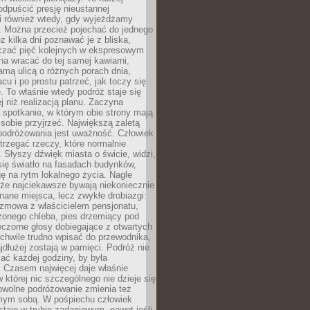
odpuścić presję nieustannej
i również wtedy, gdy wyjeżdżamy
 Można przecież pojechać do jednego
ez kilka dni poznawać je z bliska,
iczać pięć kolejnych w ekspresowym
a wracać do tej samej kawiarni,
amą ulicą o różnych porach dnia,
acu i po prostu patrzeć, jak toczy się
. To właśnie wtedy podróż staje się
 niż realizacją planu. Zaczyna
spotkanie, w którym obie strony mają
 sobie przyjrzeć. Największą zaletą
podróżowania jest uważność. Człowiek
rzegać rzeczy, które normalnie
e. Słyszy dźwięk miasta o świcie, widzi,
się światło na fasadach budynków,
 na rytm lokalnego życia. Nagle
 że najciekawsze bywają niekoniecznie
znane miejsca, lecz zwykłe drobiazgi:
ozmowa z właścicielem pensjonatu,
zonego chleba, pies drzemiący pod
czorne głosy dobiegające z otwartych
 chwile trudno wpisać do przewodnika,
ajdłużej zostają w pamięci. Podróż nie
ać każdej godziny, by była
 Czasem najwięcej daje właśnie
w której nic szczególnego nie dzieje się
owolne podróżowanie zmienia też
amym sobą. W pośpiechu człowiek
taje w trybie zadaniowym, nawet jeśli