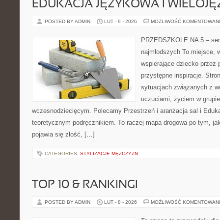
EDUKACJA JĘZYKOWA I WIELOJ
POSTED BY ADMIN
LUT - 9 - 2026
MOŻLIWOŚĆ KOMENTOWAN
PRZEDSZKOLE NA 5 – serw
najmłodszych To miejsce, w
wspierające dziecko przez 
przystępne inspiracje. Stro
sytuacjach związanych z w
uczuciami, życiem w grupi
wczesnodziecięcym. Polecamy Przestrzeń i aranżacja sal i Edukac
teoretycznym podręcznikiem. To raczej mapa drogowa po tym, jak
pojawia się złość, […]
CATEGORIES:
STYLIZACJE MĘŻCZYZN
TOP 10 & RANKINGI
POSTED BY ADMIN
LUT - 8 - 2026
MOŻLIWOŚĆ KOMENTOWAN