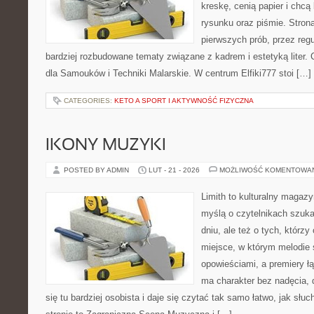
kreskę, cenią papier i chc
rysunku oraz piśmie. Stron
pierwszych prób, przez regu
bardziej rozbudowane tematy związane z kadrem i estetyką liter. 
dla Samouków i Techniki Malarskie. W centrum Elfiki777 stoi […]
CATEGORIES:
KETO A SPORT I AKTYWNOŚĆ FIZYCZNA
IKONY MUZYKI
POSTED BY ADMIN
LUT - 21 - 2026
MOŻLIWOŚĆ KOMENTOWA
Limith to kulturalny magaz
myślą o czytelnikach szuka
dniu, ale też o tych, którzy
miejsce, w którym melodie 
opowieściami, a premiery ł
ma charakter bez nadęcia,
się tu bardziej osobista i daje się czytać tak samo łatwo, jak słu