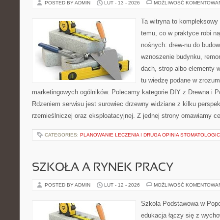
POSTED BY ADMIN
LUT - 13 - 2026
MOŻLIWOŚĆ KOMENTOWA
Ta witryna to kompleksowy
temu, co w praktyce robi na
nośnych: drew-nu do budowy.
wznoszenie budynku, remon
dach, strop albo elementy 
tu wiedzę podane w zrozum
marketingowych ogólników. Polecamy kategorie DIY z Drewna i P
Rdzeniem serwisu jest surowiec drzewny widziane z kilku perspekt
rzemieślniczej oraz eksploatacyjnej. Z jednej strony omawiamy c
CATEGORIES:
PLANOWANIE LECZENIA I DRUGA OPINIA STOMATOLOGI
SZKOŁA A RYNEK PRACY
POSTED BY ADMIN
LUT - 12 - 2026
MOŻLIWOŚĆ KOMENTOWA
Szkoła Podstawowa w Popow
edukacja łączy się z wycho