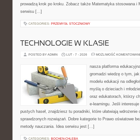
prowadzą krok po kroku. Zobacz także Matematyka stosowana i 
serwisu […]
CATEGORIES:
PRZEMYSŁ STOCZNIOWY
TECHNOLOGIE W KLASIE
POSTED BY ADMIN
LUT - 7 - 2026
MOŻLIWOŚĆ KOMENTOWAN
nasza platforma edukacyjna 
gromadzi wiedzę o tym, ja
modelu edukacji na odległo
myślą o dzieciach i młodz
oraz edukatorach, którzy 
e-learningu. Jeśli interesuj
pustych haseł, znajdziesz tu poradniki, które ułatwiają wdrożenie
sprawdzonych rozwiązań. Dobre kategorie to Prawo oświatowe bez
metody nauczania. Idea serwisu jest […]
CATEGORIES:
BOCHEN-CHLEBA