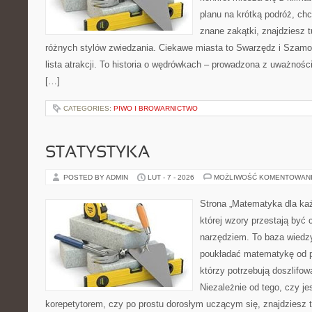
planu na krótką podróż, ch
znane zakątki, znajdziesz 
różnych stylów zwiedzania. Ciekawe miasta to Swarzędz i Szamotu
lista atrakcji. To historia o wędrówkach – prowadzona z uważnośc
[…]
CATEGORIES:
PIWO I BROWARNICTWO
STATYSTYKA
POSTED BY ADMIN
LUT - 7 - 2026
MOŻLIWOŚĆ KOMENTOWAN
Strona „Matematyka dla każ
której wzory przestają być 
narzędziem. To baza wiedzy
poukładać matematykę od po
którzy potrzebują doszlifo
Niezależnie od tego, czy j
korepetytorem, czy po prostu dorosłym uczącym się, znajdziesz t