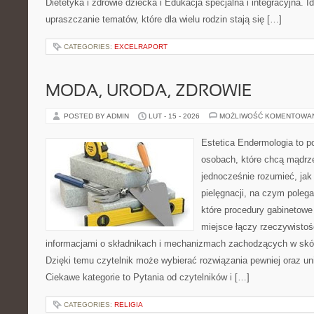
Dietetyka i zdrowie dziecka i Edukacja specjalna i integracyjna. I
upraszczanie tematów, które dla wielu rodzin stają się […]
CATEGORIES:
EXCELRAPORT
MODA, URODA, ZDROWIE
POSTED BY ADMIN
LUT - 15 - 2026
MOŻLIWOŚĆ KOMENTOWA
Estetica Endermologia to p
osobach, które chcą mądrze
jednocześnie rozumieć, jak 
pielęgnacji, na czym polega
które procedury gabinetowe
miejsce łączy rzeczywistoś
informacjami o składnikach i mechanizmach zachodzących w skór
Dzięki temu czytelnik może wybierać rozwiązania pewniej oraz un
Ciekawe kategorie to Pytania od czytelników i […]
CATEGORIES:
RELIGIA