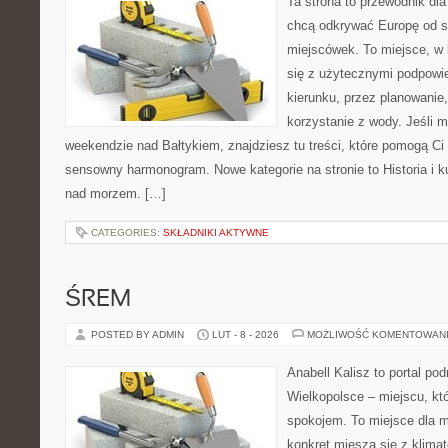
Ta strona to przewodnik dla
chcą odkrywać Europę od s
miejscówek. To miejsce, w
się z użytecznymi podpowi
kierunku, przez planowanie
korzystanie z wody. Jeśli 
weekendzie nad Bałtykiem, znajdziesz tu treści, które pomogą C
sensowny harmonogram. Nowe kategorie na stronie to Historia i k
nad morzem. […]
CATEGORIES:
SKŁADNIKI AKTYWNE
ŚREM
POSTED BY ADMIN
LUT - 8 - 2026
MOŻLIWOŚĆ KOMENTOWAN
Anabell Kalisz to portal po
Wielkopolsce – miejscu, któ
spokojem. To miejsce dla 
konkret miesza się z klima