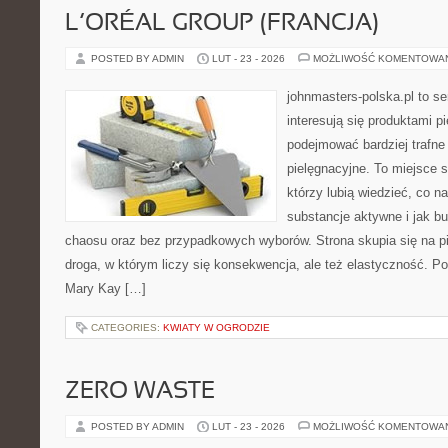
L’ORÉAL GROUP (FRANCJA)
POSTED BY ADMIN
LUT - 23 - 2026
MOŻLIWOŚĆ KOMENTOWA
johnmasters-polska.pl to se
interesują się produktami p
podejmować bardziej trafn
pielęgnacyjne. To miejsce 
którzy lubią wiedzieć, co na
substancje aktywne i jak b
chaosu oraz bez przypadkowych wyborów. Strona skupia się na pi
droga, w którym liczy się konsekwencja, ale też elastyczność. Po
Mary Kay […]
CATEGORIES:
KWIATY W OGRODZIE
ZERO WASTE
POSTED BY ADMIN
LUT - 23 - 2026
MOŻLIWOŚĆ KOMENTOWA