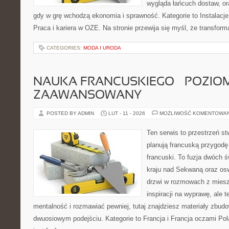
wygląda łańcuch dostaw, o
gdy w grę wchodzą ekonomia i sprawność. Kategorie to Instalacj
Praca i kariera w OZE. Na stronie przewija się myśl, że transform
CATEGORIES:
MODA I URODA
NAUKA FRANCUSKIEGO – POZIOM
ZAAWANSOWANY
POSTED BY ADMIN
LUT - 11 - 2026
MOŻLIWOŚĆ KOMENTOWA
Ten serwis to przestrzeń st
planują francuską przygodę 
francuski. To fuzja dwóch 
kraju nad Sekwaną oraz osw
drzwi w rozmowach z miesz
inspiracji na wyprawę, ale 
mentalność i rozmawiać pewniej, tutaj znajdziesz materiały zbud
dwuosiowym podejściu. Kategorie to Francja i Francja oczami Pol