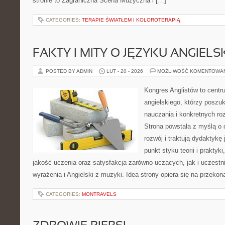
stronie to Zagraniczna Scena Muzyczna i […]
CATEGORIES:
TERAPIE ŚWIATŁEM I KOLOROTERAPIĄ
FAKTY I MITY O JĘZYKU ANGIELS
POSTED BY ADMIN
LUT - 20 - 2026
MOŻLIWOŚĆ KOMENTOWA
Kongres Anglistów to centr
angielskiego, którzy posz
nauczania i konkretnych ro
Strona powstała z myślą o 
rozwój i traktują dydaktykę
punkt styku teorii i praktyk
jakość uczenia oraz satysfakcja zarówno uczących, jak i uczest
wyrażenia i Angielski z muzyki. Idea strony opiera się na przekon
CATEGORIES:
MONTRAVELS