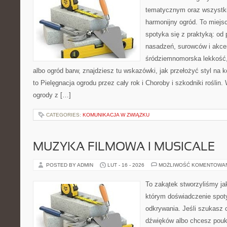
tematycznym oraz wszystk
harmonijny ogród. To miejs
spotyka się z praktyką: od 
nasadzeń, surowców i akcent
śródziemnomorska lekkość
albo ogród barw, znajdziesz tu wskazówki, jak przełożyć styl na k
to Pielęgnacja ogrodu przez cały rok i Choroby i szkodniki roślin
ogrody z […]
CATEGORIES:
KOMUNIKACJA W ZWIĄZKU
MUZYKA FILMOWA I MUSICALE
POSTED BY ADMIN
LUT - 16 - 2026
MOŻLIWOŚĆ KOMENTOWA
To zakątek stworzyliśmy ja
którym doświadczenie spoty
odkrywania. Jeśli szukasz c
dźwięków albo chcesz poukł