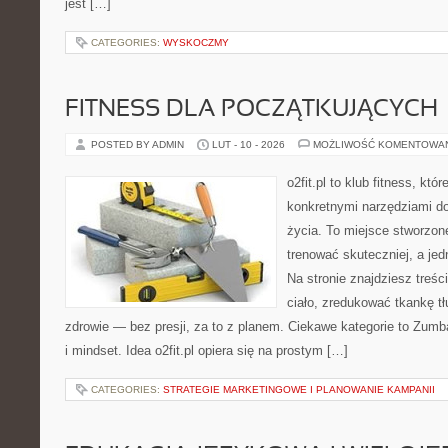
jest […]
CATEGORIES:
WYSKOCZMY
FITNESS DLA POCZĄTKUJĄCYCH
POSTED BY ADMIN
LUT - 10 - 2026
MOŻLIWOŚĆ KOMENTOWA
o2fit.pl to klub fitness, kt
konkretnymi narzędziami do
życia. To miejsce stworzon
trenować skuteczniej, a jed
Na stronie znajdziesz treś
ciało, zredukować tkankę t
zdrowie — bez presji, za to z planem. Ciekawe kategorie to Zumba
i mindset. Idea o2fit.pl opiera się na prostym […]
CATEGORIES:
STRATEGIE MARKETINGOWE I PLANOWANIE KAMPANII