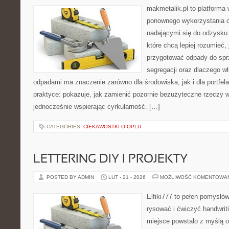
makmetalik.pl to platforma
ponownego wykorzystania o
nadającymi się do odzysku. 
które chcą lepiej rozumieć, 
przygotować odpady do sprz
segregacji oraz dlaczego w
odpadami ma znaczenie zarówno dla środowiska, jak i dla portfela
praktyce: pokazuje, jak zamienić pozornie bezużyteczne rzeczy w
jednocześnie wspierając cyrkularność. […]
CATEGORIES:
CIEKAWOSTKI O OPLU
LETTERING DIY I PROJEKTY
POSTED BY ADMIN
LUT - 21 - 2026
MOŻLIWOŚĆ KOMENTOWA
Elfiki777 to pełen pomysłów
rysować i ćwiczyć handwrit
miejsce powstało z myślą o