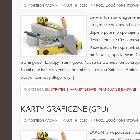
POSTED BY ADMIN
LUT - 6 - 2026
MOŻLIWOŚĆ KOMENTOWAN
Serwis Toshiba w aglomeracj
którym zaczynamy od dokład
dopiero potem proponujemy
Jeśli interesuje Cię napraw
Katowicach, ten opis pokaż
możesz się spodziewać. Ci
Gamingowe i Laptopy Gamingowe. Nasza działalność koncentruje 
Toshiba, w tym szczególnie na rodzinie Toshiba Satellite. Modele
służyć naprawdę długo, o […]
CATEGORIES:
STRATEGIE MARKETINGOWE I PLANOWANIE KAMPANII
KARTY GRAFICZNE (GPU)
POSTED BY ADMIN
LUT - 6 - 2026
MOŻLIWOŚĆ KOMENTOWAN
LAKOM to współczesna prz
komponentom PC oraz serwi