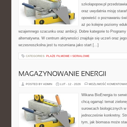
szkolapopow.pl przedstawia
oraz uwydatnia misję stara
opowieść o poznawaniu świa
aż po kolejne poziomy edu
wzajemnego szacunku oraz ambicji. Dobre kategorie to Programy i
alternatywna. W centrum aktywności znajduje się uczeń oraz jeg
wczesnoszkolna jest tu rozumiana jako start […]
CATEGORIES:
PLAŻE FILMOWE I SERIALOWE
MAGAZYNOWANIE ENERGII
POSTED BY ADMIN
LUT - 12 - 2026
MOŻLIWOŚĆ KOMENTOWA
Wikana BioEnergia to serwi
chcą ogarnąć temat zielonej
surowcach biologicznych w
jednocześnie konkretny. St
tym, jak biomasa może stać 