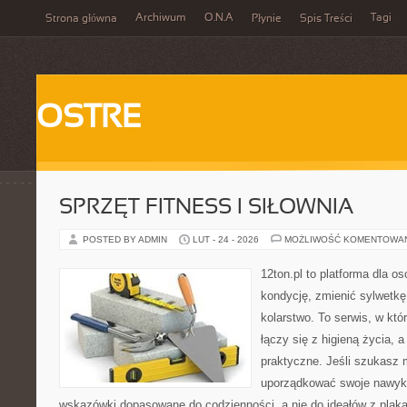
Archiwum
O.N.A
Tagi
Strona główna
Płynie
Spis Treści
OSTRE
SPRZĘT FITNESS I SIŁOWNIA
POSTED BY ADMIN
LUT - 24 - 2026
MOŻLIWOŚĆ KOMENTOWA
12ton.pl to platforma dla o
kondycję, zmienić sylwetkę
kolarstwo. To serwis, w kt
łączy się z higieną życia, a
praktyczne. Jeśli szukasz 
uporządkować swoje nawyki,
wskazówki dopasowane do codzienności, a nie do ideałów z plakat