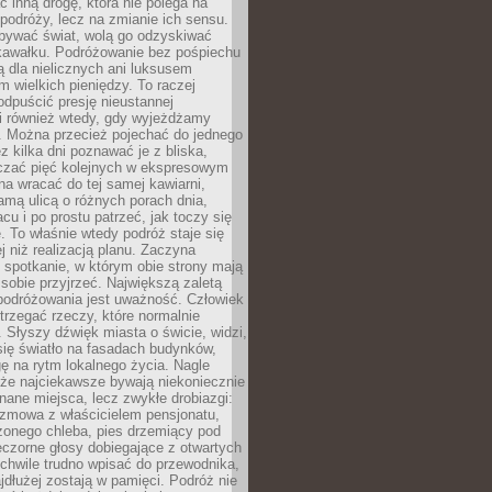
ć inną drogę, która nie polega na
 podróży, lecz na zmianie ich sensu.
bywać świat, wolą go odzyskiwać
kawałku. Podróżowanie bez pośpiechu
ą dla nielicznych ani luksusem
wielkich pieniędzy. To raczej
odpuścić presję nieustannej
i również wtedy, gdy wyjeżdżamy
 Można przecież pojechać do jednego
ez kilka dni poznawać je z bliska,
iczać pięć kolejnych w ekspresowym
a wracać do tej samej kawiarni,
amą ulicą o różnych porach dnia,
acu i po prostu patrzeć, jak toczy się
. To właśnie wtedy podróż staje się
 niż realizacją planu. Zaczyna
spotkanie, w którym obie strony mają
 sobie przyjrzeć. Największą zaletą
podróżowania jest uważność. Człowiek
rzegać rzeczy, które normalnie
e. Słyszy dźwięk miasta o świcie, widzi,
się światło na fasadach budynków,
 na rytm lokalnego życia. Nagle
 że najciekawsze bywają niekoniecznie
znane miejsca, lecz zwykłe drobiazgi:
ozmowa z właścicielem pensjonatu,
zonego chleba, pies drzemiący pod
czorne głosy dobiegające z otwartych
 chwile trudno wpisać do przewodnika,
ajdłużej zostają w pamięci. Podróż nie