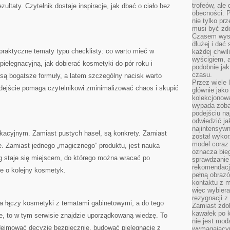
trofeów, ale
ultaty. Czytelnik dostaje inspiracje, jak dbać o ciało bez
obecności. 
nie tylko prz
musi być zd
Czasem wyst
dłużej i dać
 praktyczne tematy typu checklisty: co warto mieć w
każdej chwil
wyścigiem, a
elęgnacyjną, jak dobierać kosmetyki do pór roku i
podobnie jak
czasu.
są bogatsze formuły, a latem szczególny nacisk warto
Przez wiele 
odejście pomaga czytelnikowi zminimalizować chaos i skupić
głównie jak
kolekcjonowa
wypada zoba
podejściu na
odwiedzić ja
najintensywn
ukacyjnym. Zamiast pustych haseł, są konkrety. Zamiast
został wyko
model coraz
ie. Zamiast jednego „magicznego” produktu, jest nauka
oznacza biega
g staje się miejscem, do którego można wracać po
sprawdzanie 
rekomendacji
nie o kolejny kosmetyk.
pełną obraz
kontaktu z 
więc wybiera
rezygnacji z
óra łączy kosmetyki z tematami gabinetowymi, a do tego
Zamiast zdo
kawałek po 
owe, to w tym serwisie znajdzie uporządkowaną wiedzę. To
nie jest mod
odejmować decyzje bezpiecznie, budować pielęgnację z
wymagającym 