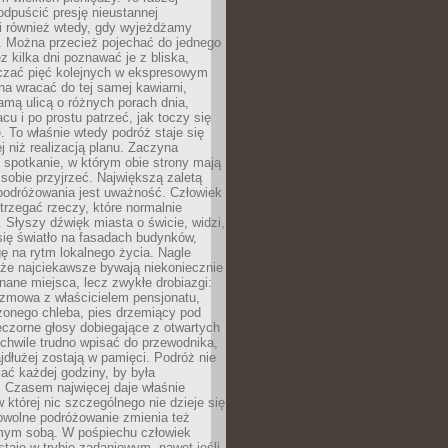
odpuścić presję nieustannej
i również wtedy, gdy wyjeżdżamy
 Można przecież pojechać do jednego
ez kilka dni poznawać je z bliska,
iczać pięć kolejnych w ekspresowym
a wracać do tej samej kawiarni,
amą ulicą o różnych porach dnia,
acu i po prostu patrzeć, jak toczy się
. To właśnie wtedy podróż staje się
 niż realizacją planu. Zaczyna
spotkanie, w którym obie strony mają
 sobie przyjrzeć. Największą zaletą
podróżowania jest uważność. Człowiek
rzegać rzeczy, które normalnie
e. Słyszy dźwięk miasta o świcie, widzi,
się światło na fasadach budynków,
 na rytm lokalnego życia. Nagle
 że najciekawsze bywają niekoniecznie
znane miejsca, lecz zwykłe drobiazgi:
ozmowa z właścicielem pensjonatu,
zonego chleba, pies drzemiący pod
czorne głosy dobiegające z otwartych
 chwile trudno wpisać do przewodnika,
ajdłużej zostają w pamięci. Podróż nie
ać każdej godziny, by była
 Czasem najwięcej daje właśnie
w której nic szczególnego nie dzieje się
owolne podróżowanie zmienia też
amym sobą. W pośpiechu człowiek
taje w trybie zadaniowym, nawet jeśli