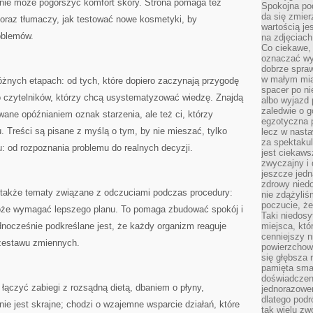
nie może pogorszyć komfort skóry. Strona pomaga też
Spokojna pod
da się zmier
 oraz tłumaczy, jak testować nowe kosmetyki, by
wartością je
oblemów.
na zdjęciach
Co ciekawe, 
oznaczać wy
dobrze spra
w małym mias
różnych etapach: od tych, które dopiero zaczynają przygodę
spacer po ni
 czytelników, którzy chcą usystematyzować wiedzę. Znajdą
albo wyjazd
zaledwie o g
wane opóźnianiem oznak starzenia, ale też ci, którzy
egzotyczna p
tu. Treści są pisane z myślą o tym, by nie mieszać, tylko
lecz w nasta
za spektakul
u: od rozpoznania problemu do realnych decyzji.
jest ciekaws
zwyczajny i
jeszcze jedn
zdrowy niedo
 także tematy związane z odczuciami podczas procedury:
nie zdążyliś
poczucie, że
że wymagać lepszego planu. To pomaga zbudować spokój i
Taki niedosy
dnocześnie podkreślane jest, że każdy organizm reaguje
miejsca, któ
cenniejszy n
 zestawu zmiennych.
powierzchow
się głębsza 
pamięta sma
doświadczeni
 łączyć zabiegi z rozsądną dietą, dbaniem o płyny,
jednorazowe
dlatego pod
nie jest skrajne; chodzi o wzajemne wsparcie działań, które
tak wielu zw