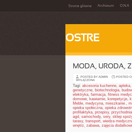
Archiwum
O.N.A
Strona główna
OSTRE
MODA, URODA, 
POSTED BY ADMIN
POSTED ON
WYŁĄCZONA
Tagi:
akcesoria kuchenne
,
apteka
genetyczne
,
biotechnologia
,
budow
elektryka
,
farmacja
,
fitness medy
domowe
,
kawiarnie
,
korepetycje
,
k
Meble
,
medycyna
,
mieszkanie.
,
m
opieka społeczna
,
opieka zdrowot
profilaktyka
,
przepisy
,
przychodnia
agd
,
samochody
,
sery
,
sklep spoż
tarasy
,
transport
,
wiedza medyczn
wnętrz
,
zabawa
,
zajęcia dodatkow