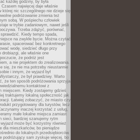
ać każdej godziny, by była
 Czasem najwięcej daje właśnie
w której nic szczególnego nie dzieje się
owolne podróżowanie zmienia też
amym sobą. W pośpiechu człowiek
taje w trybie zadaniowym, nawet jeśli
dpoczywa. Trzeba zdążyć, porównać,
 sprawdzić. Kiedy tempo spada,
miejsce na zwykłe bycie. Można czytać
arasie, spacerować bez konkretnego
ować wodę, siedzieć długo przy
o drobiazgi, ale właśnie one
poczucie, że podróż jest
em, a nie projektem do zrealizowania.
e się, że nie ma potrzeby nieustannie
obie i innym, że wyjazd był
Wystarczy, że był prawdziwy. Warto
ć, że ten sposób podróżowania sprzyja
owiedzialnemu kontaktowi z
 miejscem. Kiedy zostajemy gdzieś
ziej traktujemy lokalną społeczność jak
racji. Łatwiej zobaczyć, że miasto czy
produkt przygotowany dla turystów, lecz
Zaczynamy inaczej korzystać z usług,
ieramy małe lokalne miejsca zamiast
 sieci, bardziej szanujemy rytm
i wyjazd może być korzystny również
e dla mieszkańców, bo pieniądze
pośrednio do lokalnych przedsiębiorców.
e podróżujący sam zyskuje więcej, bo