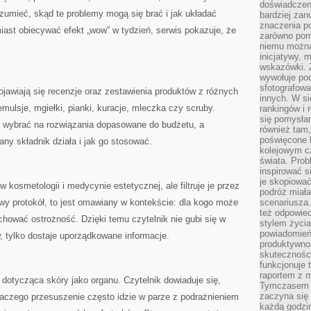
doświadczeni
zumieć, skąd te problemy mogą się brać i jak układać
bardziej zan
znaczenia poz
iast obiecywać efekt „wow” w tydzień, serwis pokazuje, że
zarówno pom
niemu można
inicjatywy, 
wskazówki. Z
wywołuje po
sfotografow
jawiają się recenzje oraz zestawienia produktów z różnych
innych. W si
ulsje, mgiełki, pianki, kuracje, mleczka czy scruby.
rankingów i 
się pomysłam
ł wybrać na rozwiązania dopasowane do budżetu, a
również tam,
poświęcone 
any składnik działa i jak go stosować.
kolejowym c
świata. Prob
inspirować 
je skopiować
 kosmetologii i medycynie estetycznej, ale filtruje je przez
podróż miał
owy protokół, to jest omawiany w kontekście: dla kogo może
scenariusza
też odpowie
chować ostrożność. Dzięki temu czytelnik nie gubi się w
stylem życia
powiadomień,
, tylko dostaje uporządkowane informacje.
produktywno
skuteczności
funkcjonuje 
raportem z 
otycząca skóry jako organu. Czytelnik dowiaduje się,
Tymczasem p
zaczyna się 
dlaczego przesuszenie często idzie w parze z podrażnieniem
każdą godzi