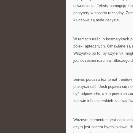
odwodnienie. Teksty pomagają zro
priorytety w sposób rozsądny. Zam
kluczowe są małe decyzje.
W ramach treści o kosmetykach po
półek: aptecznych. Omawiane są em
Wszystko po to, by czytelnik móg
jednocześnie rozumiał, dlaczego d
Serwis porusza też temat trendów w
praktyczność. Jeśli pojawia się n
być odpowiedni, a kto powinien za
zalewie influencerskich zachwytów
Ważnym elementem jest edukacja d
czym jest bariera hydrolipidowa, 