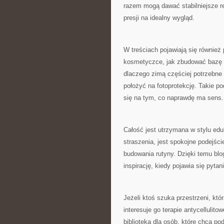
razem mogą dawać stabilniejsze rez
presji na idealny wygląd.
W treściach pojawiają się również
kosmetyczce, jak zbudować bazę pi
dlaczego zimą częściej potrzebne 
położyć na fotoprotekcję. Takie p
się na tym, co naprawdę ma sens.
Całość jest utrzymana w stylu ed
straszenia, jest spokojne podejśc
budowania rutyny. Dzięki temu blo
inspirację, kiedy pojawia się pyta
Jeżeli ktoś szuka przestrzeni, kt
interesuje go terapie antycellulit
biblioteka dla osób, które chcą p