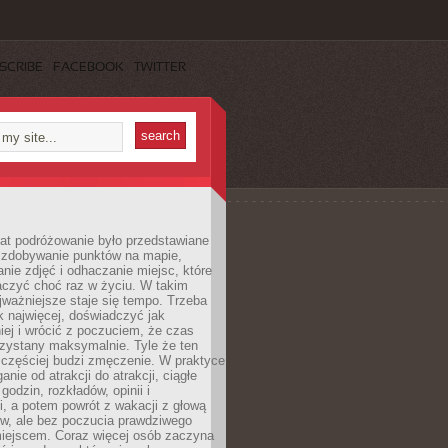
SCRIBE
FACEBOOK
TWITTER
lat podróżowanie było przedstawiane
o zdobywanie punktów na mapie,
nie zdjęć i odhaczanie miejsc, które
czyć choć raz w życiu. W takim
jważniejsze staje się tempo. Trzeba
k najwięcej, doświadczyć jak
iej i wrócić z poczuciem, że czas
rzystany maksymalnie. Tyle że ten
 częściej budzi zmęczenie. W praktyce
nie od atrakcji do atrakcji, ciągłe
godzin, rozkładów, opinii i
, a potem powrót z wakacji z głową
ów, ale bez poczucia prawdziwego
miejscem. Coraz więcej osób zaczyna