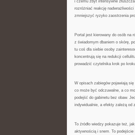
i czemu zbyt intensywne złuszcza
rozróżniać reakcję nadwrażliwości
zmniejszyć ryzyko zaostrzenia pr
Portal jest kierowany do osób na 
z świadomym dbaniem o skórę, po
tu coś dla siebie osoby zaintereso
koncentrują się na redukcji celluli
prowadzić czytelnika krok po krok
W opisach zabiegów pojawiają się
co może być odczuwalne, a co mo
podejść do gabinetu bez obaw. Je
indywidualnie, a efekty zależą od
To źródło wiedzy pokazuje też, jak
aktywnością i snem. To podejście 