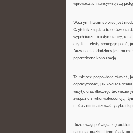
wprowadzać intensywniejszą pielę
Ważnym filarem serwisu jest medy
Czytelnik znajdzie tu omówienia d
wypełniacze, biostymulatory, a ta
czy RF. Teksty pomagają pojąć, ja
Duży nacisk kładziony jest na ost
poprzedzona konsultacją.
To miejsce podpowiada również, jak
doprecyzować, jak wygląda ocena p
wizyty, oraz dlaczego tak ważna j
związane z rekonwalescencją i tym
może zminimalizować ryzyko i lepi
Dużo uwagi poświęca się problemom,
napięcia, prążki skórne, ślady po 