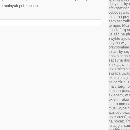
decyzja, by 
 o realnych potrzebach.
efektywnośc
odpoczywać.
miasta i prz
zamiast zal
tempie. Możn
chodzić tą s
usiąść na pl
zwykłe życie
czymś więcej
przypominać 
czas, by się
spokojnego 
zaczyna dost
znikają w tl
jak zmienia 
zwraca uwagę
okazuje się,
najbardziej 
mały targ, r
zapach piec
sklepem, wie
okien. Takie
ale to one n
musi wypełni
wartościowa.
przestrzeń, 
na pokaz. P
relację z s
zwykle pozos