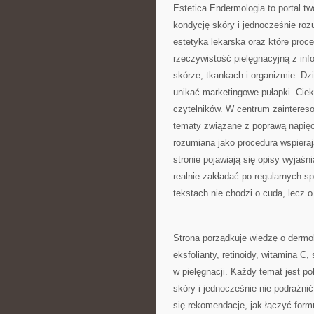
Estetica Endermologia to portal t
kondycję skóry i jednocześnie rozu
estetyka lekarska oraz które proc
rzeczywistość pielęgnacyjną z in
skórze, tkankach i organizmie. Dz
unikać marketingowe pułapki. Cie
czytelników. W centrum zainteresow
tematy związane z poprawą napięc
rozumiana jako procedura wspiera
stronie pojawiają się opisy wyjaś
realnie zakładać po regularnych s
tekstach nie chodzi o cuda, lecz 
Strona porządkuje wiedzę o dermo
eksfolianty, retinoidy, witamina C
w pielęgnacji. Każdy temat jest po
skóry i jednocześnie nie podrażni
się rekomendacje, jak łączyć formu