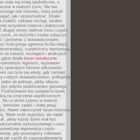
e staje się mniej ujednolicone, a
urzone w realnym życiu. Nie bez
ostaje rola internetu, który potrafi
agać, jak i przeszkadzać. Dzięki
 znaleźć ciekawe noclegi, lokalne
mniej oczywiste miejsca i praktyczne
 drugiej strony nadmiar treści często
czucie, że wszystko trzeba zobaczyć,
ać i porównać z doświadczeniami
eci funkcjonuje ogromna liczba relacji,
rekomendacji, a podróżnicy wymieniają
i na trasach, noclegach i atrakcjach
 gdzie działa
forum tematyczne
konkretnym regionom, wyprawom
zy spokojnym formom odkrywania
lem zaczyna się wtedy, gdy zamiast
się cudzym doświadczeniem, próbujemy
 jeden do jednego, jakby własna
a być jedynie powtórzeniem gotowego
. Podróżowanie bez pośpiechu bywa
dzią na zmęczenie współczesnym
. Na co dzień żyjemy w świecie
 terminów, zadań i stałej presji
ści. Nawet odpoczynek bywa mierzony
ą. Wiele osób wyjeżdża, ale nadal
tak, jakby każdy dzień miał być
maksymalnie wykorzystanego czasu.
rawdziwa regeneracja często
wtedy, gdy przestajemy traktować
nę jak zasób do zagospodarowania.