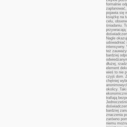
formalnie o
zaplanować,
pojawia się 
książkę na t
celu, obserw
śniadaniu. T
przywracają 
doświadczeni
Nagle okazuj
udowadniać s
intensywny. 
też zauważy
bardziej odp
odwiedzanym
dłużej, rzad
element deko
wieś to nie 
czyjś dom. 
chętniej wyb
anonimowych
okolicy. Tak
ekonomiczni
trafiają bez
Jednocześni
doświadczeni
bardziej zan
znaczenia poz
zarówno pom
niemu można