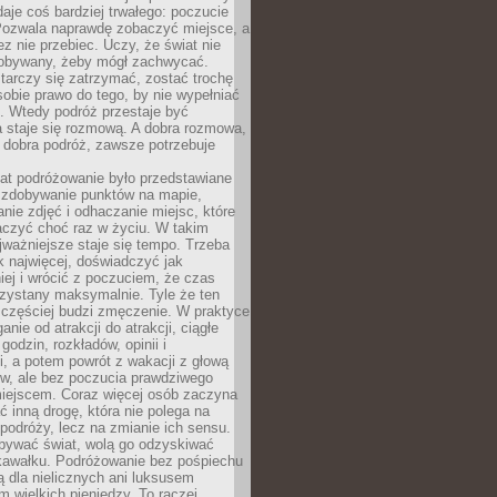
 daje coś bardziej trwałego: poczucie
Pozwala naprawdę zobaczyć miejsce, a
ez nie przebiec. Uczy, że świat nie
obywany, żeby mógł zachwycać.
arczy się zatrzymać, zostać trochę
 sobie prawo do tego, by nie wypełniać
i. Wtedy podróż przestaje być
 staje się rozmową. A dobra rozmowa,
 dobra podróż, zawsze potrzebuje
lat podróżowanie było przedstawiane
o zdobywanie punktów na mapie,
nie zdjęć i odhaczanie miejsc, które
czyć choć raz w życiu. W takim
jważniejsze staje się tempo. Trzeba
k najwięcej, doświadczyć jak
iej i wrócić z poczuciem, że czas
rzystany maksymalnie. Tyle że ten
 częściej budzi zmęczenie. W praktyce
nie od atrakcji do atrakcji, ciągłe
godzin, rozkładów, opinii i
, a potem powrót z wakacji z głową
ów, ale bez poczucia prawdziwego
miejscem. Coraz więcej osób zaczyna
ć inną drogę, która nie polega na
 podróży, lecz na zmianie ich sensu.
bywać świat, wolą go odzyskiwać
kawałku. Podróżowanie bez pośpiechu
ą dla nielicznych ani luksusem
wielkich pieniędzy. To raczej