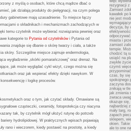
więc wybiera
worzony z myślą o osobach, które chcą mądrze dbać o
rezygnacji z
Zamiast zdo
mieć, jak działają produkty do pielęgnacji, na czym polega
kawałek po 
edury gabinetowe mają uzasadnienie. To miejsce łączy
nie jest mod
wymagającym 
formacjami o składnikach i mechanizmach zachodzących w
decyzja, by 
ięki temu czytelnik może wybierać rozwiązania pewniej oraz
efektywnośc
odpoczywać.
kawe kategorie to
Pytania od czytelników
i Pytania od
miasta i prz
zamiast zal
ania znajduje się dbanie o skórę twarzy i ciała, a także
tempie. Możn
ia skóry. Szczególne miejsce zajmuje endermologia,
chodzić tą s
usiąść na pl
jąca wygładzenie „skórki pomarańczowej” oraz drenaż. Na
zwykłe życie
niające, jak może wyglądać cykl wizyt, czego można się
czymś więcej
przypominać 
potkaniach oraz jak wspierać efekty dzięki nawykom. W
czas, by się
spokojnego 
o konsekwencję i logikę procesów.
zaczyna dost
znikają w tl
jak zmienia 
zwraca uwagę
kosmetykach oraz o tym, jak czytać składy. Omawiane są
okazuje się,
najbardziej 
, sygnałowe cząsteczki, ceramidy, fotoprotekcja czy niacyna
mały targ, r
kazany tak, by czytelnik mógł ułożyć rutynę do potrzeb
zapach piec
sklepem, wie
ć bariery hydrolipidowej. W praktycznych wpisach pojawiają
okien. Takie
ły rano i wieczorem, kiedy postawić na prostotę, a kiedy
ale to one n