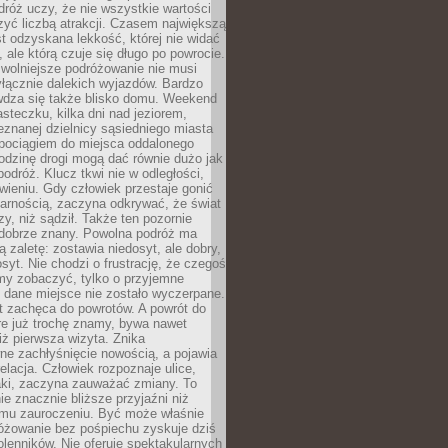
róż uczy, że nie wszystkie wartości
zyć liczbą atrakcji. Czasem największą
st odzyskana lekkość, której nie widać
, ale którą czuje się długo po powrocie.
wolniejsze podróżowanie nie musi
łącznie dalekich wyjazdów. Bardzo
wdza się także blisko domu. Weekend
teczku, kilka dni nad jeziorem,
eznanej dzielnicy sąsiedniego miasta
 pociągiem do miejsca oddalonego
odzinę drogi mogą dać równie dużo jak
odróż. Klucz tkwi nie w odległości,
wieniu. Gdy człowiek przestaje gonić
arnością, zaczyna odkrywać, że świat
zy, niż sądził. Także ten pozornie
 dobrze znany. Powolna podróż ma
ą zaletę: zostawia niedosyt, ale dobry,
syt. Nie chodzi o frustrację, że czegoś
my zobaczyć, tylko o przyjemne
 dane miejsce nie zostało wyczerpane.
t zachęca do powrotów. A powrót do
re już trochę znamy, bywa nawet
iż pierwsza wizyta. Znika
ne zachłyśnięcie nowością, a pojawia
relacja. Człowiek rozpoznaje ulice,
ki, zaczyna zauważać zmiany. To
e znacznie bliższe przyjaźni niż
mu zauroczeniu. Być może właśnie
różowanie bez pośpiechu zyskuje dziś
olenników. Nie oferuje spektakularnych