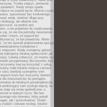
dpoczywa. Trzeba zdążyć, porównać,
 sprawdzić. Kiedy tempo spada,
miejsce na zwykłe bycie. Można czytać
arasie, spacerować bez konkretnego
ować wodę, siedzieć długo przy
o drobiazgi, ale właśnie one
poczucie, że podróż jest
em, a nie projektem do zrealizowania.
e się, że nie ma potrzeby nieustannie
obie i innym, że wyjazd był
Wystarczy, że był prawdziwy. Warto
ć, że ten sposób podróżowania sprzyja
owiedzialnemu kontaktowi z
 miejscem. Kiedy zostajemy gdzieś
ziej traktujemy lokalną społeczność jak
racji. Łatwiej zobaczyć, że miasto czy
produkt przygotowany dla turystów, lecz
Zaczynamy inaczej korzystać z usług,
ieramy małe lokalne miejsca zamiast
 sieci, bardziej szanujemy rytm
i wyjazd może być korzystny również
e dla mieszkańców, bo pieniądze
pośrednio do lokalnych przedsiębiorców.
e podróżujący sam zyskuje więcej, bo
e staje się mniej ujednolicone, a
urzone w realnym życiu. Nie bez
ostaje rola internetu, który potrafi
agać, jak i przeszkadzać. Dzięki
 znaleźć ciekawe noclegi, lokalne