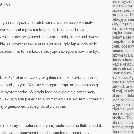
musi wypełni
gnację.
wartościowa.
przestrzeń, 
na pokaz. P
relację z s
cyna estetyczna przedstawiona w sposób zrozumiały.
zwykle pozos
formalnie o
otyczące zabiegów iniekcyjnych, takich jak botoks,
zaplanować,
kże tematów związanych z laseroterapią, kuracjami kwasami
pojawia się 
książkę na t
kie są przeznaczenie oraz sytuacje, gdy lepiej odpuścić.
celu, obserw
śniadaniu. T
rożność i na to, że każda decyzja zabiegowa powinna być
przywracają 
doświadczeni
Nagle okazuj
udowadniać s
intensywny. 
 ułożyć plan do wizyty w gabinecie: jakie pytania trzeba
też zauważy
bardziej odp
otrzeb, czym różni się strategia terapii od jednorazowej
odwiedzanym
dłużej, rzad
est systematyka. W artykułach pojawiają się też tematy
element deko
, jak wygląda pielęgnacja po zabiegu. Dzięki temu czytelnik
wieś to nie 
czyjś dom. 
ej organizować zabiegi do stylu życia.
chętniej wyb
anonimowych
okolicy. Tak
ekonomiczni
 z którymi realnie mierzy się wiele osób: cellulit, spadek
trafiają bez
Jednocześni
trądziku, przebarwienia, niedoskonałości, rumień czy