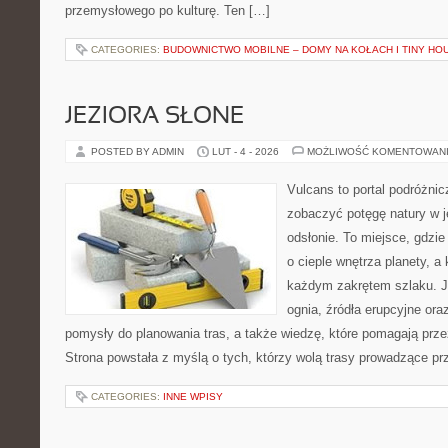
przemysłowego po kulturę. Ten […]
CATEGORIES:
BUDOWNICTWO MOBILNE – DOMY NA KOŁACH I TINY HO
JEZIORA SŁONE
POSTED BY ADMIN
LUT - 4 - 2026
MOŻLIWOŚĆ KOMENTOWAN
Vulcans to portal podróżnic
zobaczyć potęgę natury w je
odsłonie. To miejsce, gdzie
o cieple wnętrza planety, a 
każdym zakrętem szlaku. Je
ognia, źródła erupcyjne ora
pomysły do planowania tras, a także wiedzę, które pomagają prz
Strona powstała z myślą o tych, którzy wolą trasy prowadzące pr
CATEGORIES:
INNE WPISY