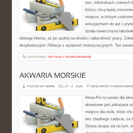
taxi, miłośnikach czterech 
którzy chcą lepiej zrozumie
miejsce, w którym codzienn
entuzjazmem do aut i użyte
działa nowoczesna taksówk
obsługę klienta, aż po spokój na drodze i opłacalność pracy. Zob
eksploatacyjne i Relacje z wydarzeń motoryzacyjnych. Ten serwis 
CATEGORIES:
ARTYKUŁY SPONSOROWANE
AKWARIA MORSKIE
POSTED BY ADMIN
LUT - 2 - 2026
MOŻLIWOŚĆ KOMENTOWAN
Akwa-Pro to serwis dla ak
akwariowe jest pokazana od
miejsce dla osób, które ch
bez zbędnego zadęcia, za t
Strona skupia się na tym, 