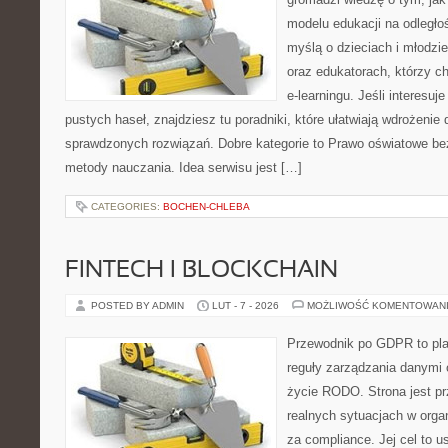
modelu edukacji na odległo
myślą o dzieciach i młodz
oraz edukatorach, którzy 
e-learningu. Jeśli interesuj
pustych haseł, znajdziesz tu poradniki, które ułatwiają wdrożenie
sprawdzonych rozwiązań. Dobre kategorie to Prawo oświatowe bez
metody nauczania. Idea serwisu jest […]
CATEGORIES:
BOCHEN-CHLEBA
FINTECH I BLOCKCHAIN
POSTED BY ADMIN
LUT - 7 - 2026
MOŻLIWOŚĆ KOMENTOWAN
Przewodnik po GDPR to plat
reguły zarządzania danymi
życie RODO. Strona jest p
realnych sytuacjach w orga
za compliance. Jej cel to 