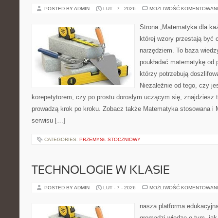
POSTED BY ADMIN
LUT - 7 - 2026
MOŻLIWOŚĆ KOMENTOWAN
Strona „Matematyka dla każ
której wzory przestają być 
narzędziem. To baza wiedzy
poukładać matematykę od po
którzy potrzebują doszlifo
Niezależnie od tego, czy j
korepetytorem, czy po prostu dorosłym uczącym się, znajdziesz t
prowadzą krok po kroku. Zobacz także Matematyka stosowana i 
serwisu […]
CATEGORIES:
PRZEMYSŁ STOCZNIOWY
TECHNOLOGIE W KLASIE
POSTED BY ADMIN
LUT - 7 - 2026
MOŻLIWOŚĆ KOMENTOWAN
nasza platforma edukacyjna 
gromadzi wiedzę o tym, ja