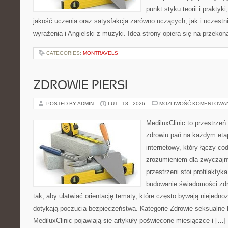
punkt styku teorii i praktyk
jakość uczenia oraz satysfakcja zarówno uczących, jak i uczest
wyrażenia i Angielski z muzyki. Idea strony opiera się na przekon
CATEGORIES:
MONTRAVELS
ZDROWIE PIERSI
POSTED BY ADMIN
LUT - 18 - 2026
MOŻLIWOŚĆ KOMENTOWA
MediluxClinic to przestrzeń
zdrowiu pań na każdym etap
internetowy, który łączy c
zrozumieniem dla zwyczajn
przestrzeni stoi profilakty
budowanie świadomości zdr
tak, aby ułatwiać orientację tematy, które często bywają niejedn
dotykają poczucia bezpieczeństwa. Kategorie Zdrowie seksualne 
MediluxClinic pojawiają się artykuły poświęcone miesiączce i […]