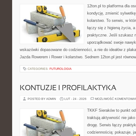
12ton.pl to platforma dla o
kondycję, zmienić sylwetkę
kolarstwo. To serwis, w kt
łączy się z higieną życia, a
praktyczne. Jeśli szukasz 
uporządkować swoje nawyki,
wskazówki dopasowane do codzienności, a nie do ideałów z plakat
Jazda Rowerem i Rower i kolarstwo. Sednem 12ton.pl jest równo
CATEGORIES:
FUTUROLOGIA
KONTUZJE I PROFILAKTYKA
POSTED BY ADMIN
LUT - 24 - 2026
MOŻLIWOŚĆ KOMENTOWA
TKKF Sieraków to punkt odn
traktują aktywność nie jako
drogę. Serwis łączy prakty
codziennością: pokazuje, j