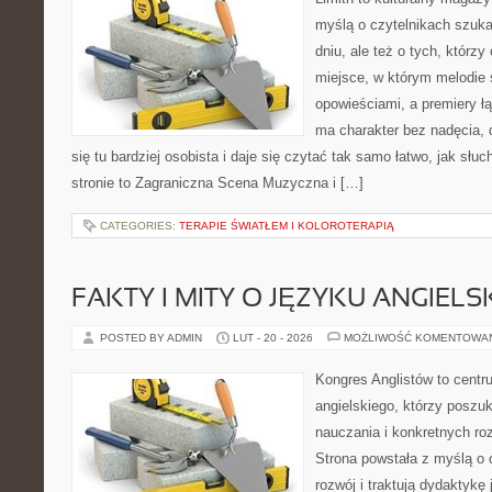
myślą o czytelnikach szuka
dniu, ale też o tych, którzy
miejsce, w którym melodie 
opowieściami, a premiery ł
ma charakter bez nadęcia,
się tu bardziej osobista i daje się czytać tak samo łatwo, jak słu
stronie to Zagraniczna Scena Muzyczna i […]
CATEGORIES:
TERAPIE ŚWIATŁEM I KOLOROTERAPIĄ
FAKTY I MITY O JĘZYKU ANGIELS
POSTED BY ADMIN
LUT - 20 - 2026
MOŻLIWOŚĆ KOMENTOWA
Kongres Anglistów to centr
angielskiego, którzy posz
nauczania i konkretnych ro
Strona powstała z myślą o 
rozwój i traktują dydaktykę