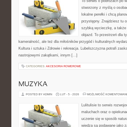
To serwis o podróżach po w
stworzony z myślą o osobac
lokalne perełki i chcą pla
przystępny. Znajdziesz tu o
szybką wycieczkę, a także
objazd. To przestrzeń dla t
kameralność, ale też dla miłośników przygód i kulturalnych wydar
Kultura i sztuka i Zdrowie i rekreacja. Lubelszczyzna potrafi zask
nastrojowymi zakątkami, innym […]
CATEGORIES:
AKCESORIA ROWEROWE
MUZYKA
POSTED BY ADMIN
LUT - 5 - 2026
MOŻLIWOŚĆ KOMENTOWAN
Lulitulisie to serwis rozwo
maluchach oraz o opiekuna
uczenie się w sposób natur
wiedza są podawane jako z