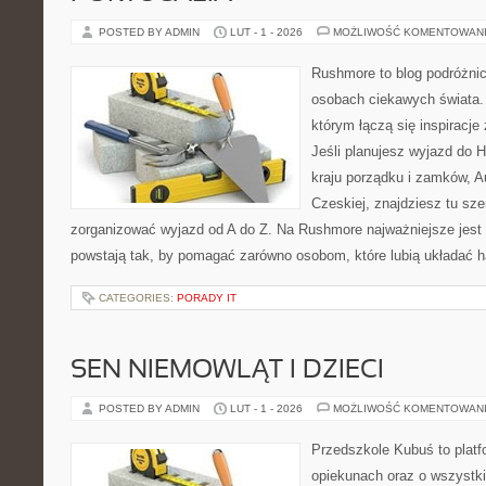
POSTED BY ADMIN
LUT - 1 - 2026
MOŻLIWOŚĆ KOMENTOWAN
Rushmore to blog podróżnic
osobach ciekawych świata. 
którym łączą się inspiracj
Jeśli planujesz wyjazd do Hi
kraju porządku i zamków, Au
Czeskiej, znajdziesz tu sze
zorganizować wyjazd od A do Z. Na Rushmore najważniejsze jest 
powstają tak, by pomagać zarówno osobom, które lubią układać 
CATEGORIES:
PORADY IT
SEN NIEMOWLĄT I DZIECI
POSTED BY ADMIN
LUT - 1 - 2026
MOŻLIWOŚĆ KOMENTOWAN
Przedszkole Kubuś to plat
opiekunach oraz o wszystki