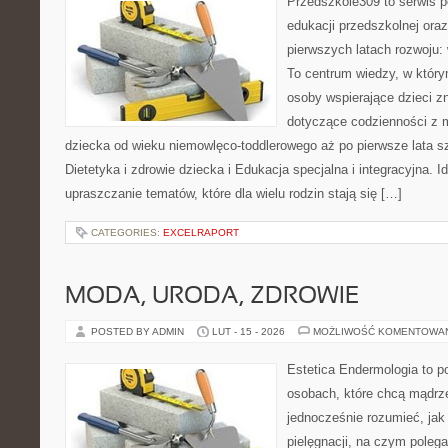
Przedszkole309 to serwis p
edukacji przedszkolnej ora
pierwszych latach rozwoju: 
To centrum wiedzy, w który
osoby wspierające dzieci z
dotyczące codzienności z 
dziecka od wieku niemowlęco-toddlerowego aż po pierwsze lata s
Dietetyka i zdrowie dziecka i Edukacja specjalna i integracyjna. I
upraszczanie tematów, które dla wielu rodzin stają się […]
CATEGORIES:
EXCELRAPORT
MODA, URODA, ZDROWIE
POSTED BY ADMIN
LUT - 15 - 2026
MOŻLIWOŚĆ KOMENTOWA
Estetica Endermologia to p
osobach, które chcą mądrze
jednocześnie rozumieć, jak 
pielęgnacji, na czym polega