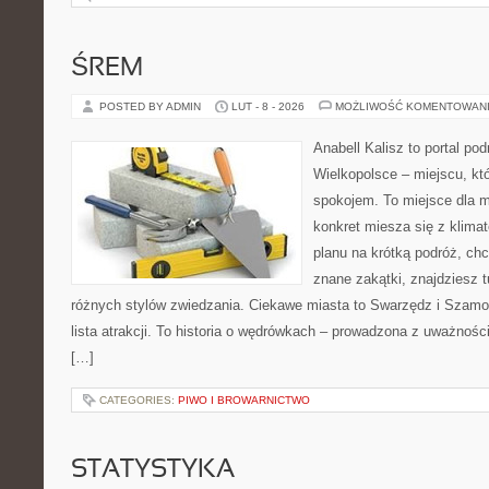
ŚREM
POSTED BY ADMIN
LUT - 8 - 2026
MOŻLIWOŚĆ KOMENTOWAN
Anabell Kalisz to portal po
Wielkopolsce – miejscu, któ
spokojem. To miejsce dla 
konkret miesza się z klima
planu na krótką podróż, ch
znane zakątki, znajdziesz 
różnych stylów zwiedzania. Ciekawe miasta to Swarzędz i Szamotu
lista atrakcji. To historia o wędrówkach – prowadzona z uważnośc
[…]
CATEGORIES:
PIWO I BROWARNICTWO
STATYSTYKA