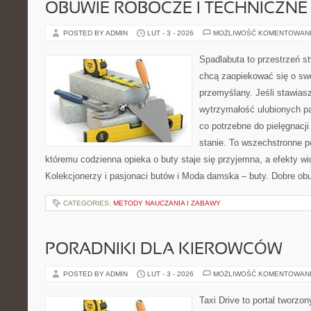
OBUWIE ROBOCZE I TECHNICZNE
POSTED BY ADMIN
LUT - 3 - 2026
MOŻLIWOŚĆ KOMENTOWAN
Spadlabuta to przestrzeń st
chcą zaopiekować się o sw
przemyślany. Jeśli stawiasz
wytrzymałość ulubionych pa
co potrzebne do pielęgnacj
stanie. To wszechstronne p
któremu codzienna opieka o buty staje się przyjemna, a efekty wid
Kolekcjonerzy i pasjonaci butów i Moda damska – buty. Dobre obu
CATEGORIES:
METODY NAUCZANIA I ZABAWY
PORADNIKI DLA KIEROWCÓW
POSTED BY ADMIN
LUT - 3 - 2026
MOŻLIWOŚĆ KOMENTOWAN
Taxi Drive to portal tworz