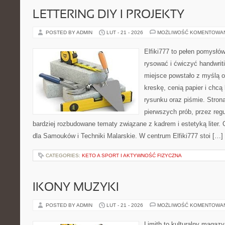
LETTERING DIY I PROJEKTY
POSTED BY ADMIN
LUT - 21 - 2026
MOŻLIWOŚĆ KOMENTOWA
Elfiki777 to pełen pomysłów
rysować i ćwiczyć handwrit
miejsce powstało z myślą o
kreskę, cenią papier i chc
rysunku oraz piśmie. Stron
pierwszych prób, przez regu
bardziej rozbudowane tematy związane z kadrem i estetyką liter. 
dla Samouków i Techniki Malarskie. W centrum Elfiki777 stoi […]
CATEGORIES:
KETO A SPORT I AKTYWNOŚĆ FIZYCZNA
IKONY MUZYKI
POSTED BY ADMIN
LUT - 21 - 2026
MOŻLIWOŚĆ KOMENTOWA
Limith to kulturalny magaz