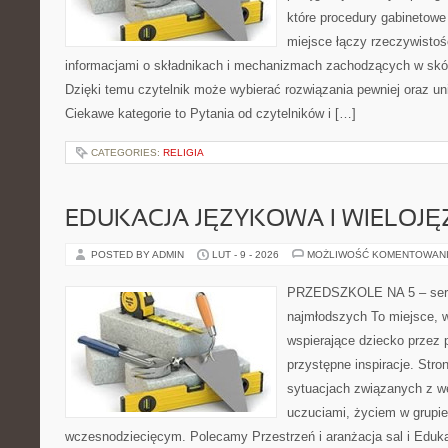
które procedury gabinetowe
miejsce łączy rzeczywistoś
informacjami o składnikach i mechanizmach zachodzących w skór
Dzięki temu czytelnik może wybierać rozwiązania pewniej oraz un
Ciekawe kategorie to Pytania od czytelników i […]
CATEGORIES:
RELIGIA
EDUKACJA JĘZYKOWA I WIELOJ
POSTED BY ADMIN
LUT - 9 - 2026
MOŻLIWOŚĆ KOMENTOWAN
PRZEDSZKOLE NA 5 – serw
najmłodszych To miejsce, w
wspierające dziecko przez 
przystępne inspiracje. Stro
sytuacjach związanych z w
uczuciami, życiem w grupi
wczesnodziecięcym. Polecamy Przestrzeń i aranżacja sal i Edukac