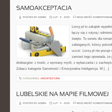
SAMOAKCEPTACJA
POSTED BY ADMIN
LUT - 6 - 2026
MOŻLIWOŚĆ KOMENTOWAN
Lovsy.pl to zakątek wypełn
łączy się z rutyną i odmien
święto. To serwis dla roman
zabieganych, którzy potrzeb
uczuć. Lovsy.pl nie pozuje
zamiast tego opowiada, że 
drobiazgów: z troski, z wymiany myśli, z wybaczania i z zachwyt
Zobacz kategorie Samotność i Emocjonalna Inteligencja. W […]
CATEGORIES:
ARCHITEKTURA
LUBELSKIE NA MAPIE FILMOWEJ
POSTED BY ADMIN
LUT - 5 - 2026
MOŻLIWOŚĆ KOMENTOWAN