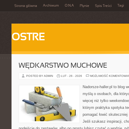
Archiwum
O.N.A
Tagi
Strona główna
Płynie
Spis Treści
OSTRE
WĘDKARSTWO MUCHOWE
POSTED BY ADMIN
LUT - 26 - 2026
MOŻLIWOŚĆ KOMENTOWA
Nadorsze-haller.pl to blog w
myślą o osobach, dla któr
więcej niż tylko weekendo
którym praktyka spotyka te
pomagać łowić skuteczniej 
Jeśli szukasz inspiracji, 
podejście do zestawów, albo po prostu lubisz czytać o wodzie, ryb