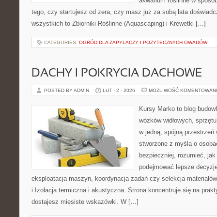
akwarium roślinne w sposób
tego, czy startujesz od zera, czy masz już za sobą lata doświadc
wszystkich to Zbiorniki Roślinne (Aquascaping) i Krewetki […]
CATEGORIES:
OGRÓD DLA ZAPYLACZY I POŻYTECZNYCH OWADÓW
DACHY I POKRYCIA DACHOWE
POSTED BY ADMIN
LUT - 2 - 2026
MOŻLIWOŚĆ KOMENTOWAN
Kursy Marko to blog budowl
wózków widłowych, sprzętu
w jedną, spójną przestrzeń
stworzone z myślą o osoba
bezpieczniej, rozumieć, jak
podejmować lepsze decyzje
eksploatacja maszyn, koordynacja zadań czy selekcja materiałów
i Izolacja termiczna i akustyczna. Strona koncentruje się na prak
dostajesz mięsiste wskazówki. W […]