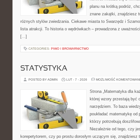
planu na krótką podróż, ch
znane zakątki, znajdziesz 
różnych stylów zwiedzania. Ciekawe miasta to Swarzędz i Szamotu
lista atrakcji. To historia o wędrówkach – prowadzona z uważnośc
[…]
CATEGORIES:
PIWO I BROWARNICTWO
STATYSTYKA
POSTED BY ADMIN
LUT - 7 - 2026
MOŻLIWOŚĆ KOMENTOWAN
Strona „Matematyka dla każ
której wzory przestają być 
narzędziem. To baza wiedzy
poukładać matematykę od po
którzy potrzebują doszlifo
Niezależnie od tego, czy j
korepetytorem, czy po prostu dorosłym uczącym się, znajdziesz t