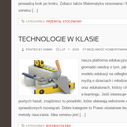
prowadzą krok po kroku. Zobacz także Matematyka stosowana i 
serwisu […]
CATEGORIES:
PRZEMYSŁ STOCZNIOWY
TECHNOLOGIE W KLASIE
POSTED BY ADMIN
LUT - 7 - 2026
MOŻLIWOŚĆ KOMENTOWAN
nasza platforma edukacyjna 
gromadzi wiedzę o tym, ja
modelu edukacji na odległo
myślą o dzieciach i młodz
oraz edukatorach, którzy 
e-learningu. Jeśli interesuj
pustych haseł, znajdziesz tu poradniki, które ułatwiają wdrożenie
sprawdzonych rozwiązań. Dobre kategorie to Prawo oświatowe bez
metody nauczania. Idea serwisu jest […]
CATEGORIES:
BOCHEN-CHLEBA