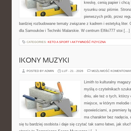
kreskę, cenią papier i chc
rysunku oraz piśmie. Stron
pierwszych prób, przez regu
bardziej rozbudowane tematy związane z kadrem i estetyką liter. 
dla Samouków i Techniki Malarskie. W centrum Elfiki777 stoi […]
CATEGORIES:
KETO A SPORT I AKTYWNOŚĆ FIZYCZNA
IKONY MUZYKI
POSTED BY ADMIN
LUT - 21 - 2026
MOŻLIWOŚĆ KOMENTOWA
Limith to kulturalny magaz
myślą o czytelnikach szuka
dniu, ale też o tych, którzy
miejsce, w którym melodie 
opowieściami, a premiery ł
ma charakter bez nadęcia,
się tu bardziej osobista i daje się czytać tak samo łatwo, jak słu