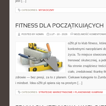
jest […]
CATEGORIES:
WYSKOCZMY
FITNESS DLA POCZĄTKUJĄCYCH
POSTED BY ADMIN
LUT - 10 - 2026
MOŻLIWOŚĆ KOMENTOWA
o2fit.pl to klub fitness, kt
konkretnymi narzędziami do
życia. To miejsce stworzon
trenować skuteczniej, a jed
Na stronie znajdziesz treś
ciało, zredukować tkankę t
zdrowie — bez presji, za to z planem. Ciekawe kategorie to Zumba
i mindset. Idea o2fit.pl opiera się na prostym […]
CATEGORIES:
STRATEGIE MARKETINGOWE I PLANOWANIE KAMPANII