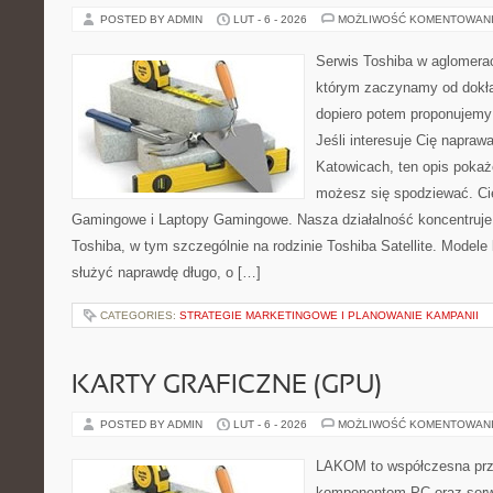
POSTED BY ADMIN
LUT - 6 - 2026
MOŻLIWOŚĆ KOMENTOWAN
Serwis Toshiba w aglomeracj
którym zaczynamy od dokład
dopiero potem proponujemy
Jeśli interesuje Cię napraw
Katowicach, ten opis pokaż
możesz się spodziewać. Ci
Gamingowe i Laptopy Gamingowe. Nasza działalność koncentruje 
Toshiba, w tym szczególnie na rodzinie Toshiba Satellite. Modele
służyć naprawdę długo, o […]
CATEGORIES:
STRATEGIE MARKETINGOWE I PLANOWANIE KAMPANII
KARTY GRAFICZNE (GPU)
POSTED BY ADMIN
LUT - 6 - 2026
MOŻLIWOŚĆ KOMENTOWAN
LAKOM to współczesna prz
komponentom PC oraz serwi