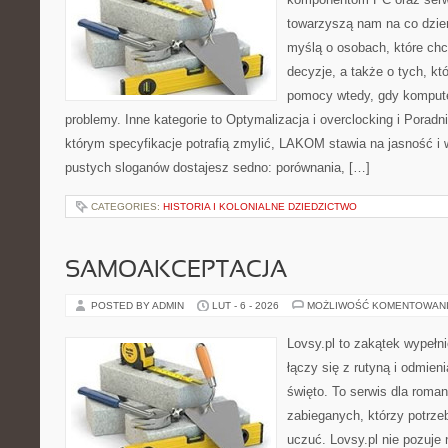
towarzyszą nam na co dzie
myślą o osobach, które ch
decyzje, a także o tych, kt
pomocy wtedy, gdy komput
problemy. Inne kategorie to Optymalizacja i overclocking i Porad
którym specyfikacje potrafią zmylić, LAKOM stawia na jasność i
pustych sloganów dostajesz sedno: porównania, […]
CATEGORIES:
HISTORIA I KOLONIALNE DZIEDZICTWO
SAMOAKCEPTACJA
POSTED BY ADMIN
LUT - 6 - 2026
MOŻLIWOŚĆ KOMENTOWAN
Lovsy.pl to zakątek wypełn
łączy się z rutyną i odmien
święto. To serwis dla roman
zabieganych, którzy potrzeb
uczuć. Lovsy.pl nie pozuje