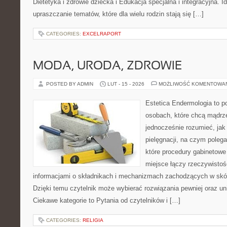
Dietetyka i zdrowie dziecka i Edukacja specjalna i integracyjna. I
upraszczanie tematów, które dla wielu rodzin stają się […]
CATEGORIES:
EXCELRAPORT
MODA, URODA, ZDROWIE
POSTED BY ADMIN
LUT - 15 - 2026
MOŻLIWOŚĆ KOMENTOWA
Estetica Endermologia to p
osobach, które chcą mądrze
jednocześnie rozumieć, jak 
pielęgnacji, na czym polega
które procedury gabinetowe
miejsce łączy rzeczywistoś
informacjami o składnikach i mechanizmach zachodzących w skór
Dzięki temu czytelnik może wybierać rozwiązania pewniej oraz un
Ciekawe kategorie to Pytania od czytelników i […]
CATEGORIES:
RELIGIA