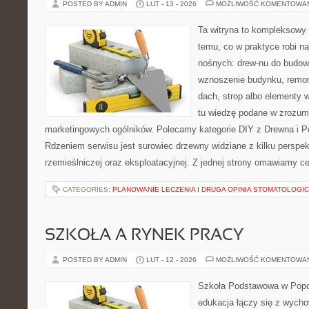
POSTED BY ADMIN
LUT - 13 - 2026
MOŻLIWOŚĆ KOMENTOWA
Ta witryna to kompleksowy
temu, co w praktyce robi na
nośnych: drew-nu do budowy.
wznoszenie budynku, remon
dach, strop albo elementy 
tu wiedzę podane w zrozum
marketingowych ogólników. Polecamy kategorie DIY z Drewna i P
Rdzeniem serwisu jest surowiec drzewny widziane z kilku perspekt
rzemieślniczej oraz eksploatacyjnej. Z jednej strony omawiamy c
CATEGORIES:
PLANOWANIE LECZENIA I DRUGA OPINIA STOMATOLOGI
SZKOŁA A RYNEK PRACY
POSTED BY ADMIN
LUT - 12 - 2026
MOŻLIWOŚĆ KOMENTOWA
Szkoła Podstawowa w Popow
edukacja łączy się z wycho