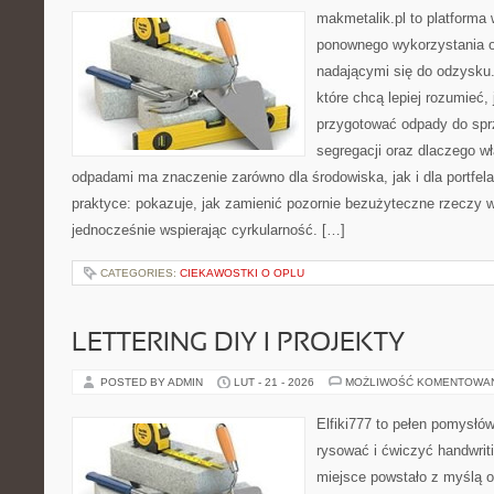
makmetalik.pl to platforma
ponownego wykorzystania o
nadającymi się do odzysku. 
które chcą lepiej rozumieć, 
przygotować odpady do sprz
segregacji oraz dlaczego w
odpadami ma znaczenie zarówno dla środowiska, jak i dla portfela
praktyce: pokazuje, jak zamienić pozornie bezużyteczne rzeczy w
jednocześnie wspierając cyrkularność. […]
CATEGORIES:
CIEKAWOSTKI O OPLU
LETTERING DIY I PROJEKTY
POSTED BY ADMIN
LUT - 21 - 2026
MOŻLIWOŚĆ KOMENTOWA
Elfiki777 to pełen pomysłów
rysować i ćwiczyć handwrit
miejsce powstało z myślą o