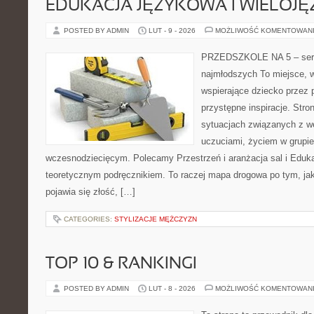
EDUKACJA JĘZYKOWA I WIELOJ
POSTED BY ADMIN
LUT - 9 - 2026
MOŻLIWOŚĆ KOMENTOWAN
PRZEDSZKOLE NA 5 – serw
najmłodszych To miejsce, w
wspierające dziecko przez 
przystępne inspiracje. Stro
sytuacjach związanych z w
uczuciami, życiem w grupi
wczesnodziecięcym. Polecamy Przestrzeń i aranżacja sal i Edukac
teoretycznym podręcznikiem. To raczej mapa drogowa po tym, jak
pojawia się złość, […]
CATEGORIES:
STYLIZACJE MĘŻCZYZN
TOP 10 & RANKINGI
POSTED BY ADMIN
LUT - 8 - 2026
MOŻLIWOŚĆ KOMENTOWAN