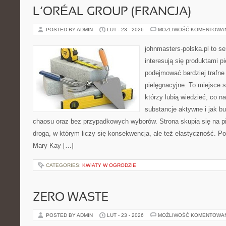
L’ORÉAL GROUP (FRANCJA)
POSTED BY ADMIN
LUT - 23 - 2026
MOŻLIWOŚĆ KOMENTOWA
johnmasters-polska.pl to se
interesują się produktami p
podejmować bardziej trafn
pielęgnacyjne. To miejsce 
którzy lubią wiedzieć, co na
substancje aktywne i jak b
chaosu oraz bez przypadkowych wyborów. Strona skupia się na pi
droga, w którym liczy się konsekwencja, ale też elastyczność. Po
Mary Kay […]
CATEGORIES:
KWIATY W OGRODZIE
ZERO WASTE
POSTED BY ADMIN
LUT - 23 - 2026
MOŻLIWOŚĆ KOMENTOWA