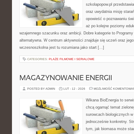
szkolapopow.pl przedstawia
oraz uwydatnia misję stara
opowieść o poznawaniu świa
aż po kolejne poziomy edu
wzajemnego szacunku oraz ambicji. Dobre kategorie to Programy i
alternatywna. W centrum aktywności znajduje się uczeń oraz jeg
wczesnoszkolna jest tu rozumiana jako start […]
CATEGORIES:
PLAŻE FILMOWE I SERIALOWE
MAGAZYNOWANIE ENERGII
POSTED BY ADMIN
LUT - 12 - 2026
MOŻLIWOŚĆ KOMENTOWA
Wikana BioEnergia to serwi
chcą ogarnąć temat zielonej
surowcach biologicznych w
jednocześnie konkretny. St
tym, jak biomasa może stać 