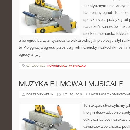
tematycznym oraz wszystk
harmonijny ogród. To miejs
spotyka się z praktyką: od 
nasadzeń, surowców i akcent
śródziemnomorska lekkość
albo ogród barw, znajdziesz tu wskazówki, jak przełożyć styl na k
to Pielęgnacja ogrodu przez cały rok i Choroby i szkodniki roślin
ogrody z […]
CATEGORIES:
KOMUNIKACJA W ZWIĄZKU
MUZYKA FILMOWA I MUSICALE
POSTED BY ADMIN
LUT - 16 - 2026
MOŻLIWOŚĆ KOMENTOWA
To zakątek stworzyliśmy ja
którym doświadczenie spoty
odkrywania. Jeśli szukasz c
dźwięków albo chcesz poukł