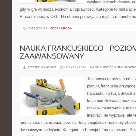
wygląda łańcuch dostaw, o
gdy w grę wchodzą ekonomia i sprawność. Kategorie to Instalacj
Praca i kariera w OZE. Na stronie przewija się myśl, że transform
CATEGORIES:
MODA I URODA
NAUKA FRANCUSKIEGO – POZIOM
ZAAWANSOWANY
POSTED BY ADMIN
LUT - 11 - 2026
MOŻLIWOŚĆ KOMENTOWA
Ten serwis to przestrzeń st
planują francuską przygodę 
francuski. To fuzja dwóch 
kraju nad Sekwaną oraz osw
drzwi w rozmowach z miesz
inspiracji na wyprawę, ale 
mentalność i rozmawiać pewniej, tutaj znajdziesz materiały zbud
dwuosiowym podejściu. Kategorie to Francja i Francja oczami Pol