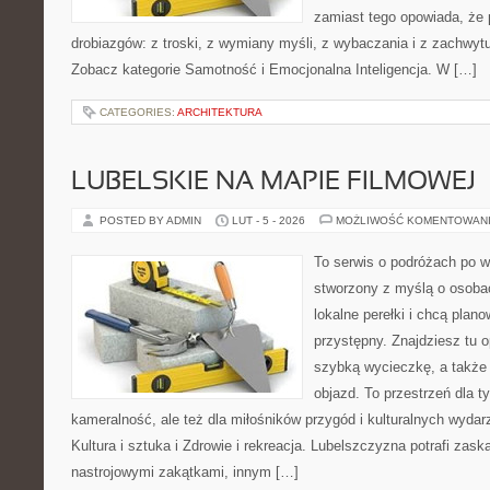
zamiast tego opowiada, że 
drobiazgów: z troski, z wymiany myśli, z wybaczania i z zachwyt
Zobacz kategorie Samotność i Emocjonalna Inteligencja. W […]
CATEGORIES:
ARCHITEKTURA
LUBELSKIE NA MAPIE FILMOWEJ
POSTED BY ADMIN
LUT - 5 - 2026
MOŻLIWOŚĆ KOMENTOWAN
To serwis o podróżach po w
stworzony z myślą o osobac
lokalne perełki i chcą pla
przystępny. Znajdziesz tu o
szybką wycieczkę, a także
objazd. To przestrzeń dla t
kameralność, ale też dla miłośników przygód i kulturalnych wydar
Kultura i sztuka i Zdrowie i rekreacja. Lubelszczyzna potrafi zask
nastrojowymi zakątkami, innym […]