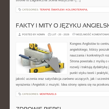
stronie to Zagraniczna Scena Muzyczna i […]
CATEGORIES:
TERAPIE ŚWIATŁEM I KOLOROTERAPIĄ
FAKTY I MITY O JĘZYKU ANGIELS
POSTED BY ADMIN
LUT - 20 - 2026
MOŻLIWOŚĆ KOMENTOWA
Kongres Anglistów to centr
angielskiego, którzy posz
nauczania i konkretnych ro
Strona powstała z myślą o 
rozwój i traktują dydaktykę
punkt styku teorii i praktyk
jakość uczenia oraz satysfakcja zarówno uczących, jak i uczest
wyrażenia i Angielski z muzyki. Idea strony opiera się na przekon
CATEGORIES:
MONTRAVELS