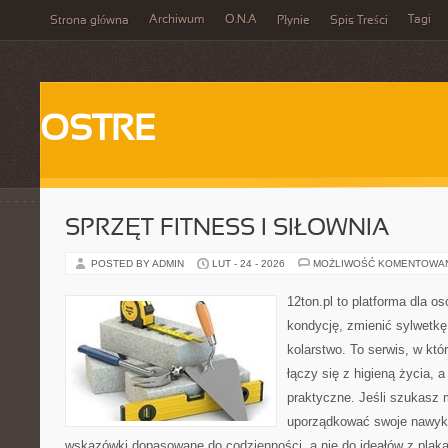
Archiwum
O.N.A
Tagi
Strona główna
Płynie
Spis Treści
OSTRE
SPRZĘT FITNESS I SIŁOWNIA
POSTED BY ADMIN
LUT - 24 - 2026
MOŻLIWOŚĆ KOMENTOWA
12ton.pl to platforma dla o
kondycję, zmienić sylwetkę
kolarstwo. To serwis, w kt
łączy się z higieną życia, a
praktyczne. Jeśli szukasz 
uporządkować swoje nawyki,
wskazówki dopasowane do codzienności, a nie do ideałów z plakat