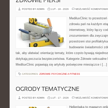
ZDROWIE PIERSI
POSTED BY ADMIN
LUT - 18 - 2026
MOŻLIWOŚĆ KOMENTOWA
MediluxClinic to przestrzeń
zdrowiu pań na każdym etap
internetowy, który łączy c
zrozumieniem dla zwyczajn
przestrzeni stoi profilakty
budowanie świadomości zdr
tak, aby ułatwiać orientację tematy, które często bywają niejedn
dotykają poczucia bezpieczeństwa. Kategorie Zdrowie seksualne 
MediluxClinic pojawiają się artykuły poświęcone miesiączce i […]
CATEGORIES:
ZDROWIE PSYCHICZNE A FITNESS
OGRODY TEMATYCZNE
POSTED BY ADMIN
LUT - 17 - 2026
MOŻLIWOŚĆ KOMENTOWA
Hellerówka to magazyn onl