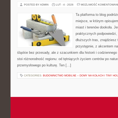
POSTED BY ADMIN
LUT - 4 - 2026
MOŻLIWOŚĆ KOMENTOWAN
Ta platforma to blog podró
miejsce, w którym opisujem
miast i terenów dookoła. Je
praktycznych podpowiedzi,
dłuższych tras, znajdziesz 
przystępnie, z akcentem n
śląskie bez przesady, ale z szacunkiem dla historii i codziennego
stoi różnorodność regionu: od tętniących życiem centrów po natur
przemysłowego po kulturę. Ten […]
CATEGORIES:
BUDOWNICTWO MOBILNE – DOMY NA KOŁACH I TINY HO