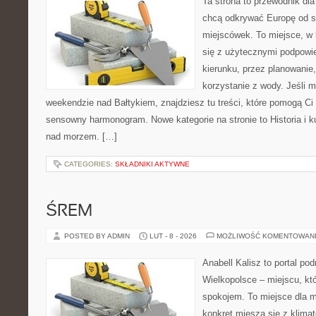
Ta strona to przewodnik dla
chcą odkrywać Europę od s
miejscówek. To miejsce, w
się z użytecznymi podpowi
kierunku, przez planowanie
korzystanie z wody. Jeśli 
weekendzie nad Bałtykiem, znajdziesz tu treści, które pomogą C
sensowny harmonogram. Nowe kategorie na stronie to Historia i k
nad morzem. […]
CATEGORIES:
SKŁADNIKI AKTYWNE
ŚREM
POSTED BY ADMIN
LUT - 8 - 2026
MOŻLIWOŚĆ KOMENTOWAN
Anabell Kalisz to portal po
Wielkopolsce – miejscu, któ
spokojem. To miejsce dla 
konkret miesza się z klima