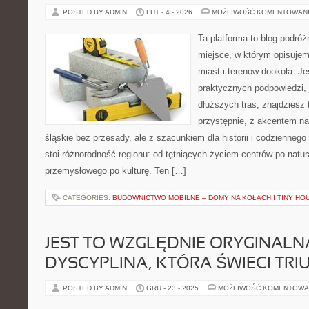
POSTED BY ADMIN
LUT - 4 - 2026
MOŻLIWOŚĆ KOMENTOWAN
Ta platforma to blog podró
miejsce, w którym opisujem
miast i terenów dookoła. Je
praktycznych podpowiedzi,
dłuższych tras, znajdziesz 
przystępnie, z akcentem n
śląskie bez przesady, ale z szacunkiem dla historii i codziennego
stoi różnorodność regionu: od tętniących życiem centrów po natur
przemysłowego po kulturę. Ten […]
CATEGORIES:
BUDOWNICTWO MOBILNE – DOMY NA KOŁACH I TINY HO
JEST TO WZGLĘDNIE ORYGINALN
DYSCYPLINA, KTÓRA ŚWIECI TRI
POSTED BY ADMIN
GRU - 23 - 2025
MOŻLIWOŚĆ KOMENTOWA