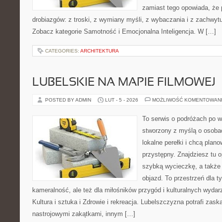
zamiast tego opowiada, że 
drobiazgów: z troski, z wymiany myśli, z wybaczania i z zachwyt
Zobacz kategorie Samotność i Emocjonalna Inteligencja. W […]
CATEGORIES:
ARCHITEKTURA
LUBELSKIE NA MAPIE FILMOWEJ
POSTED BY ADMIN
LUT - 5 - 2026
MOŻLIWOŚĆ KOMENTOWAN
To serwis o podróżach po w
stworzony z myślą o osobac
lokalne perełki i chcą pla
przystępny. Znajdziesz tu o
szybką wycieczkę, a także
objazd. To przestrzeń dla t
kameralność, ale też dla miłośników przygód i kulturalnych wydar
Kultura i sztuka i Zdrowie i rekreacja. Lubelszczyzna potrafi zask
nastrojowymi zakątkami, innym […]