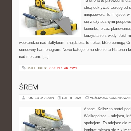
Ta strona to przewodnik dla
chcą odkrywać Europę od s
miejscówek. To miejsce, w
się z użytecznymi podpowi
kierunku, przez planowanie
korzystanie z wody. Jeśli 
weekendzie nad Bałtykiem, znajdziesz tu treści, które pomogą C
sensowny harmonogram. Nowe kategorie na stronie to Historia i k
nad morzem. […]
CATEGORIES:
SKŁADNIKI AKTYWNE
ŚREM
POSTED BY ADMIN
LUT - 8 - 2026
MOŻLIWOŚĆ KOMENTOWAN
Anabell Kalisz to portal po
Wielkopolsce – miejscu, któ
spokojem. To miejsce dla 
konkret miesza się z klima