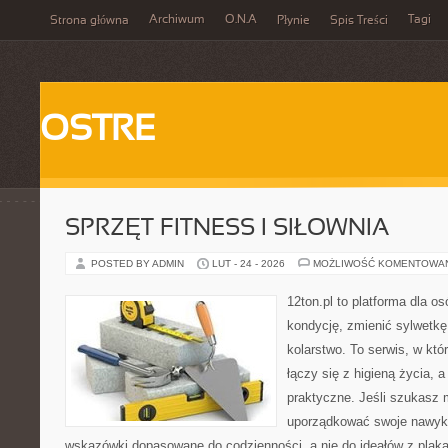
Archiwum
O.N.A
Tagi
Strona główna
Płynie
Spis Treści
OSTRE
SPRZĘT FITNESS I SIŁOWNIA
POSTED BY ADMIN
LUT - 24 - 2026
MOŻLIWOŚĆ KOMENTOWA
12ton.pl to platforma dla o
kondycję, zmienić sylwetkę
kolarstwo. To serwis, w kt
łączy się z higieną życia, a
praktyczne. Jeśli szukasz 
uporządkować swoje nawyki,
wskazówki dopasowane do codzienności, a nie do ideałów z plakat