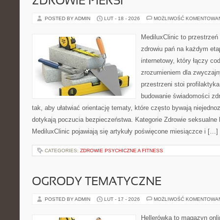
ZDROWIE PIERSI
POSTED BY ADMIN
LUT - 18 - 2026
MOŻLIWOŚĆ KOMENTOWA
MediluxClinic to przestrzeń
zdrowiu pań na każdym etap
internetowy, który łączy c
zrozumieniem dla zwyczajn
przestrzeni stoi profilakty
budowanie świadomości zdr
tak, aby ułatwiać orientację tematy, które często bywają niejedn
dotykają poczucia bezpieczeństwa. Kategorie Zdrowie seksualne 
MediluxClinic pojawiają się artykuły poświęcone miesiączce i […]
CATEGORIES:
ZDROWIE PSYCHICZNE A FITNESS
OGRODY TEMATYCZNE
POSTED BY ADMIN
LUT - 17 - 2026
MOŻLIWOŚĆ KOMENTOWA
Hellerówka to magazyn onl