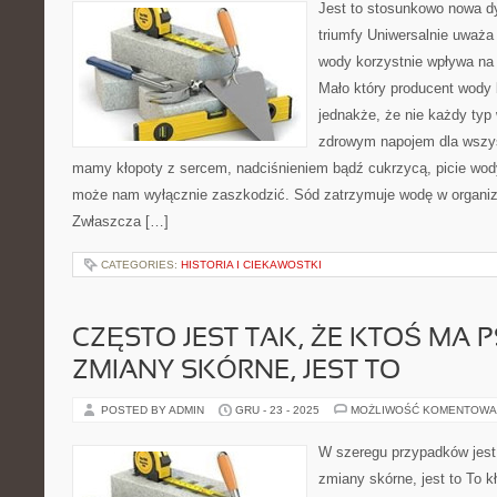
Jest to stosunkowo nowa dy
triumfy Uniwersalnie uważa s
wody korzystnie wpływa na
Mało który producent wody 
jednakże, że nie każdy typ
zdrowym napojem dla wszyst
mamy kłopoty z sercem, nadciśnieniem bądź cukrzycą, picie wod
może nam wyłącznie zaszkodzić. Sód zatrzymuje wodę w organizm
Zwłaszcza […]
CATEGORIES:
HISTORIA I CIEKAWOSTKI
CZĘSTO JEST TAK, ŻE KTOŚ MA 
ZMIANY SKÓRNE, JEST TO
POSTED BY ADMIN
GRU - 23 - 2025
MOŻLIWOŚĆ KOMENTOWA
W szeregu przypadków jest
zmiany skórne, jest to To k