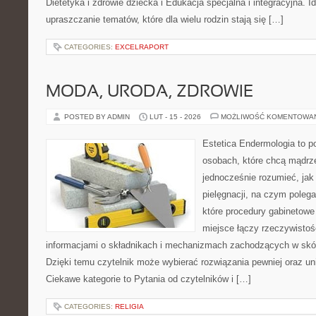
Dietetyka i zdrowie dziecka i Edukacja specjalna i integracyjna. I
upraszczanie tematów, które dla wielu rodzin stają się […]
CATEGORIES:
EXCELRAPORT
MODA, URODA, ZDROWIE
POSTED BY ADMIN
LUT - 15 - 2026
MOŻLIWOŚĆ KOMENTOWA
Estetica Endermologia to p
osobach, które chcą mądrze
jednocześnie rozumieć, jak 
pielęgnacji, na czym polega
które procedury gabinetowe
miejsce łączy rzeczywistoś
informacjami o składnikach i mechanizmach zachodzących w skór
Dzięki temu czytelnik może wybierać rozwiązania pewniej oraz un
Ciekawe kategorie to Pytania od czytelników i […]
CATEGORIES:
RELIGIA