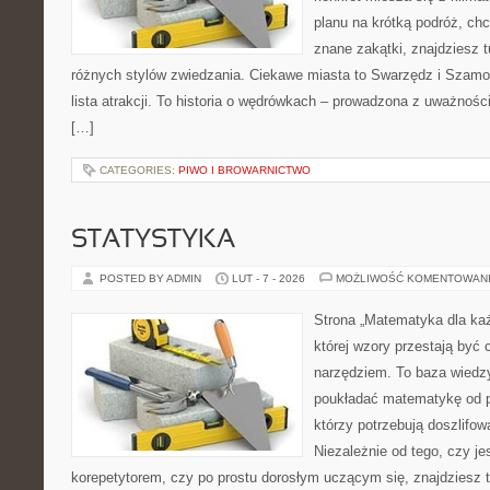
planu na krótką podróż, ch
znane zakątki, znajdziesz 
różnych stylów zwiedzania. Ciekawe miasta to Swarzędz i Szamotu
lista atrakcji. To historia o wędrówkach – prowadzona z uważnośc
[…]
CATEGORIES:
PIWO I BROWARNICTWO
STATYSTYKA
POSTED BY ADMIN
LUT - 7 - 2026
MOŻLIWOŚĆ KOMENTOWAN
Strona „Matematyka dla każ
której wzory przestają być 
narzędziem. To baza wiedzy
poukładać matematykę od po
którzy potrzebują doszlifo
Niezależnie od tego, czy j
korepetytorem, czy po prostu dorosłym uczącym się, znajdziesz t