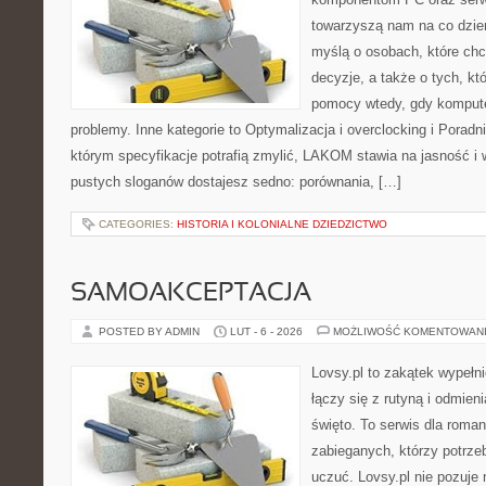
towarzyszą nam na co dzie
myślą o osobach, które ch
decyzje, a także o tych, kt
pomocy wtedy, gdy komput
problemy. Inne kategorie to Optymalizacja i overclocking i Porad
którym specyfikacje potrafią zmylić, LAKOM stawia na jasność i
pustych sloganów dostajesz sedno: porównania, […]
CATEGORIES:
HISTORIA I KOLONIALNE DZIEDZICTWO
SAMOAKCEPTACJA
POSTED BY ADMIN
LUT - 6 - 2026
MOŻLIWOŚĆ KOMENTOWAN
Lovsy.pl to zakątek wypełn
łączy się z rutyną i odmien
święto. To serwis dla roman
zabieganych, którzy potrzeb
uczuć. Lovsy.pl nie pozuje