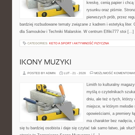
kreskę, cenią papier i chc
rysunku oraz piśmie. Stron
pierwszych prób, przez regu
bardziej rozbudowane tematy związane z kadrem i estetyką liter. 
dla Samouków i Techniki Malarskie. W centrum Elfiki777 stoi […]
CATEGORIES:
KETO A SPORT I AKTYWNOŚĆ FIZYCZNA
IKONY MUZYKI
POSTED BY ADMIN
LUT - 21 - 2026
MOŻLIWOŚĆ KOMENTOWA
Limith to kulturalny magaz
myślą o czytelnikach szuka
dniu, ale też o tych, którzy
miejsce, w którym melodie 
opowieściami, a premiery ł
ma charakter bez nadęcia,
się tu bardziej osobista i daje się czytać tak samo łatwo, jak słu