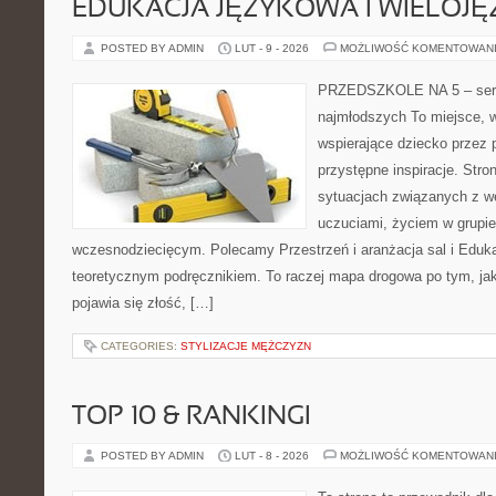
EDUKACJA JĘZYKOWA I WIELOJ
POSTED BY ADMIN
LUT - 9 - 2026
MOŻLIWOŚĆ KOMENTOWAN
PRZEDSZKOLE NA 5 – serw
najmłodszych To miejsce, w
wspierające dziecko przez 
przystępne inspiracje. Stro
sytuacjach związanych z w
uczuciami, życiem w grupi
wczesnodziecięcym. Polecamy Przestrzeń i aranżacja sal i Edukac
teoretycznym podręcznikiem. To raczej mapa drogowa po tym, jak
pojawia się złość, […]
CATEGORIES:
STYLIZACJE MĘŻCZYZN
TOP 10 & RANKINGI
POSTED BY ADMIN
LUT - 8 - 2026
MOŻLIWOŚĆ KOMENTOWAN