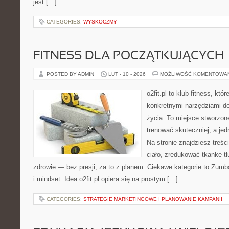
jest […]
CATEGORIES:
WYSKOCZMY
FITNESS DLA POCZĄTKUJĄCYCH
POSTED BY ADMIN
LUT - 10 - 2026
MOŻLIWOŚĆ KOMENTOWA
o2fit.pl to klub fitness, kt
konkretnymi narzędziami do
życia. To miejsce stworzon
trenować skuteczniej, a jed
Na stronie znajdziesz treś
ciało, zredukować tkankę t
zdrowie — bez presji, za to z planem. Ciekawe kategorie to Zumba
i mindset. Idea o2fit.pl opiera się na prostym […]
CATEGORIES:
STRATEGIE MARKETINGOWE I PLANOWANIE KAMPANII