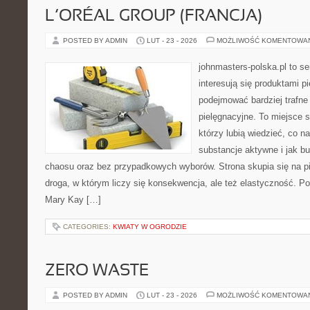
L’ORÉAL GROUP (FRANCJA)
POSTED BY ADMIN
LUT - 23 - 2026
MOŻLIWOŚĆ KOMENTOWA
johnmasters-polska.pl to se
interesują się produktami p
podejmować bardziej trafn
pielęgnacyjne. To miejsce 
którzy lubią wiedzieć, co na
substancje aktywne i jak b
chaosu oraz bez przypadkowych wyborów. Strona skupia się na pi
droga, w którym liczy się konsekwencja, ale też elastyczność. Po
Mary Kay […]
CATEGORIES:
KWIATY W OGRODZIE
ZERO WASTE
POSTED BY ADMIN
LUT - 23 - 2026
MOŻLIWOŚĆ KOMENTOWA