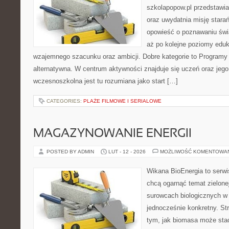
szkolapopow.pl przedstawia
oraz uwydatnia misję stara
opowieść o poznawaniu świa
aż po kolejne poziomy edu
wzajemnego szacunku oraz ambicji. Dobre kategorie to Programy i
alternatywna. W centrum aktywności znajduje się uczeń oraz jeg
wczesnoszkolna jest tu rozumiana jako start […]
CATEGORIES:
PLAŻE FILMOWE I SERIALOWE
MAGAZYNOWANIE ENERGII
POSTED BY ADMIN
LUT - 12 - 2026
MOŻLIWOŚĆ KOMENTOWA
Wikana BioEnergia to serwi
chcą ogarnąć temat zielonej
surowcach biologicznych w
jednocześnie konkretny. St
tym, jak biomasa może stać 