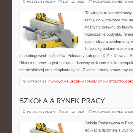
POSTED BY ADMIN
LUT - 13 - 2026
MOŻLIWOŚĆ KOMENTOWA
Ta witryna to kompleksowy
temu, co w praktyce robi na
nośnych: drew-nu do budowy.
wznoszenie budynku, remon
dach, strop albo elementy 
tu wiedzę podane w zrozum
marketingowych ogólników. Polecamy kategorie DIY z Drewna i P
Rdzeniem serwisu jest surowiec drzewny widziane z kilku perspekt
rzemieślniczej oraz eksploatacyjnej. Z jednej strony omawiamy c
CATEGORIES:
PLANOWANIE LECZENIA I DRUGA OPINIA STOMATOLOGI
SZKOŁA A RYNEK PRACY
POSTED BY ADMIN
LUT - 12 - 2026
MOŻLIWOŚĆ KOMENTOWA
Szkoła Podstawowa w Popow
edukacja łączy się z wycho