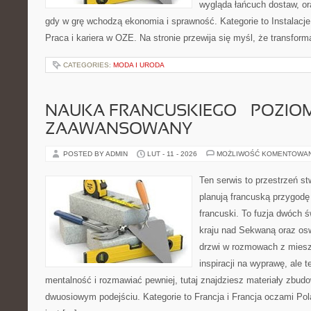
wygląda łańcuch dostaw, o
gdy w grę wchodzą ekonomia i sprawność. Kategorie to Instalacj
Praca i kariera w OZE. Na stronie przewija się myśl, że transform
CATEGORIES:
MODA I URODA
NAUKA FRANCUSKIEGO – POZIOM
ZAAWANSOWANY
POSTED BY ADMIN
LUT - 11 - 2026
MOŻLIWOŚĆ KOMENTOWA
Ten serwis to przestrzeń st
planują francuską przygodę 
francuski. To fuzja dwóch 
kraju nad Sekwaną oraz osw
drzwi w rozmowach z miesz
inspiracji na wyprawę, ale 
mentalność i rozmawiać pewniej, tutaj znajdziesz materiały zbud
dwuosiowym podejściu. Kategorie to Francja i Francja oczami Pol