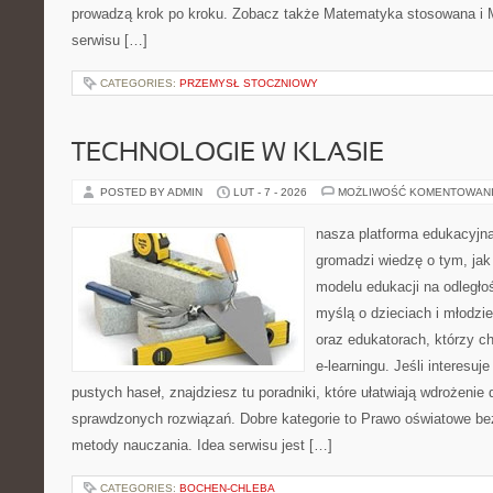
prowadzą krok po kroku. Zobacz także Matematyka stosowana i 
serwisu […]
CATEGORIES:
PRZEMYSŁ STOCZNIOWY
TECHNOLOGIE W KLASIE
POSTED BY ADMIN
LUT - 7 - 2026
MOŻLIWOŚĆ KOMENTOWAN
nasza platforma edukacyjna 
gromadzi wiedzę o tym, ja
modelu edukacji na odległo
myślą o dzieciach i młodz
oraz edukatorach, którzy 
e-learningu. Jeśli interesuj
pustych haseł, znajdziesz tu poradniki, które ułatwiają wdrożenie
sprawdzonych rozwiązań. Dobre kategorie to Prawo oświatowe bez
metody nauczania. Idea serwisu jest […]
CATEGORIES:
BOCHEN-CHLEBA