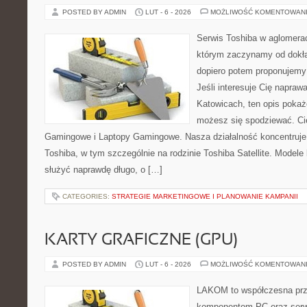
POSTED BY ADMIN
LUT - 6 - 2026
MOŻLIWOŚĆ KOMENTOWAN
Serwis Toshiba w aglomeracj
którym zaczynamy od dokład
dopiero potem proponujemy
Jeśli interesuje Cię napraw
Katowicach, ten opis pokaż
możesz się spodziewać. Ci
Gamingowe i Laptopy Gamingowe. Nasza działalność koncentruje 
Toshiba, w tym szczególnie na rodzinie Toshiba Satellite. Modele
służyć naprawdę długo, o […]
CATEGORIES:
STRATEGIE MARKETINGOWE I PLANOWANIE KAMPANII
KARTY GRAFICZNE (GPU)
POSTED BY ADMIN
LUT - 6 - 2026
MOŻLIWOŚĆ KOMENTOWAN
LAKOM to współczesna prz
komponentom PC oraz serwi