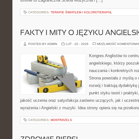
stronie to Zagraniczna Scena Muzyczna i […]
CATEGORIES:
TERAPIE ŚWIATŁEM I KOLOROTERAPIĄ
FAKTY I MITY O JĘZYKU ANGIELS
POSTED BY ADMIN
LUT - 20 - 2026
MOŻLIWOŚĆ KOMENTOWA
Kongres Anglistów to centr
angielskiego, którzy posz
nauczania i konkretnych ro
Strona powstała z myślą o 
rozwój i traktują dydaktykę
punkt styku teorii i praktyk
jakość uczenia oraz satysfakcja zarówno uczących, jak i uczest
wyrażenia i Angielski z muzyki. Idea strony opiera się na przekon
CATEGORIES:
MONTRAVELS