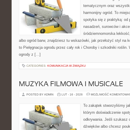
tematycznym oraz wszystk
harmonijny ogród. To miejs
spotyka się z praktyką: od 
nasadzeń, surowców i akcent
śródziemnomorska lekkość
albo ogród barw, znajdziesz tu wskazówki, jak przełożyć styl na k
to Pielęgnacja ogrodu przez cały rok i Choroby i szkodniki roślin
ogrody z […]
CATEGORIES:
KOMUNIKACJA W ZWIĄZKU
MUZYKA FILMOWA I MUSICALE
POSTED BY ADMIN
LUT - 16 - 2026
MOŻLIWOŚĆ KOMENTOWA
To zakątek stworzyliśmy ja
którym doświadczenie spoty
odkrywania. Jeśli szukasz c
dźwięków albo chcesz poukł