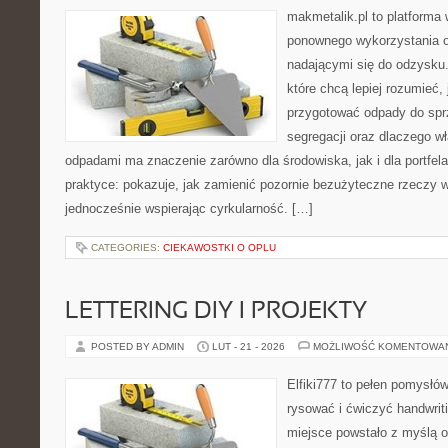
makmetalik.pl to platforma
ponownego wykorzystania o
nadającymi się do odzysku. 
które chcą lepiej rozumieć, 
przygotować odpady do sprz
segregacji oraz dlaczego w
odpadami ma znaczenie zarówno dla środowiska, jak i dla portfela
praktyce: pokazuje, jak zamienić pozornie bezużyteczne rzeczy w
jednocześnie wspierając cyrkularność. […]
CATEGORIES:
CIEKAWOSTKI O OPLU
LETTERING DIY I PROJEKTY
POSTED BY ADMIN
LUT - 21 - 2026
MOŻLIWOŚĆ KOMENTOWA
Elfiki777 to pełen pomysłów
rysować i ćwiczyć handwrit
miejsce powstało z myślą o