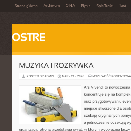
Archiwum
O.N.A
Tagi
Strona główna
Płynie
Spis Treści
OSTRE
MUZYKA I ROZRYWKA
POSTED BY ADMIN
MAR - 21 - 2026
MOŻLIWOŚĆ KOMENTOWA
Ars Vivendi to nowoczesna 
koncentruje się na komple
oraz przygotowywaniu even
miejsce stworzone dla osób, 
szukają oryginalnych pomy
a jednocześnie oczekują w
organizacji. Strona przedstawia świat, w którym wyobraźnia łączy 