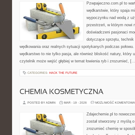
Pzwpajeczno.com.pl to wart
wędkarstwie, który spaja m
wypoczynku nad wodą z uży
przestrzeń, w którym nowi m
doświadczeni pasjonaci mo
dotyczące sprzętu, technik
wędkowania oraz realnych sytuacji spotykanych podczas połowu. 
wędkarstwo to nie tylko pasja, ale również bliskość natury, który 
czytelnik może wejść głębiej w temat łowienia ryb i zrozumieć, […
CATEGORIES:
HACK THE FUTURE
CHEMIA KOSMETYCZNA
POSTED BY ADMIN
MAR - 19 - 2026
MOŻLIWOŚĆ KOMENTOWA
Zdajechemie.pl to nowoczes
został stworzony z myślą 
zrozumieć chemię w sposób