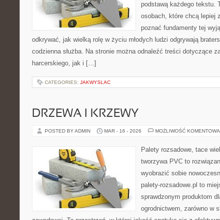
podstawą każdego tekstu. T
osobach, które chcą lepiej
poznać fundamenty tej wyją
odkrywać, jak wielką rolę w życiu młodych ludzi odgrywają brater
codzienna służba. Na stronie można odnaleźć treści dotyczące z
harcerskiego, jak i […]
CATEGORIES:
JAKWYSLAC
DRZEWA I KRZEWY
POSTED BY ADMIN
MAR - 16 - 2026
MOŻLIWOŚĆ KOMENTOWA
Palety rozsadowe, tace wie
tworzywa PVC to rozwiązani
wyobrazić sobie nowoczesną
palety-rozsadowe.pl to mie
sprawdzonym produktom dla
ogrodnictwem, zarówno w ska