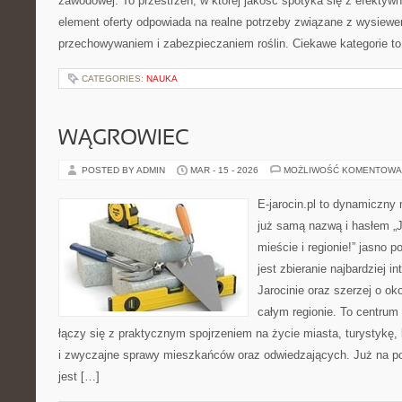
zawodowej. To przestrzeń, w której jakość spotyka się z efektyw
element oferty odpowiada na realne potrzeby związane z wysiewe
przechowywaniem i zabezpieczaniem roślin. Ciekawe kategorie t
CATEGORIES:
NAUKA
WĄGROWIEC
POSTED BY ADMIN
MAR - 15 - 2026
MOŻLIWOŚĆ KOMENTOWA
E-jarocin.pl to dynamiczny
już samą nazwą i hasłem „J
mieście i regionie!” jasno 
jest zbieranie najbardziej i
Jarocinie oraz szerzej o ok
całym regionie. To centrum 
łączy się z praktycznym spojrzeniem na życie miasta, turystykę, k
i zwyczajne sprawy mieszkańców oraz odwiedzających. Już na po
jest […]