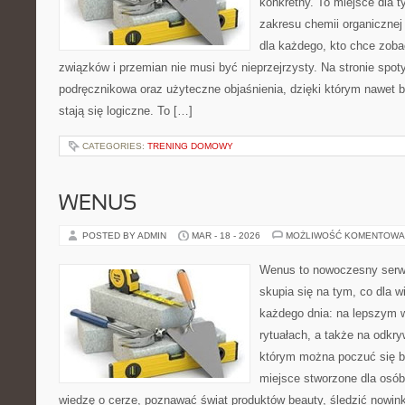
konkretny. To miejsce dla t
zakresu chemii organicznej 
dla każdego, kto chce zobac
związków i przemian nie musi być nieprzejrzysty. Na stronie spot
podręcznikowa oraz użyteczne objaśnienia, dzięki którym nawet b
stają się logiczne. To […]
CATEGORIES:
TRENING DOMOWY
WENUS
POSTED BY ADMIN
MAR - 18 - 2026
MOŻLIWOŚĆ KOMENTOWA
Wenus to nowoczesny serwi
skupia się na tym, co dla w
każdego dnia: na lepszym 
rytuałach, a także na odkr
którym można poczuć się b
miejsce stworzone dla osób
wiedzę o cerze, poznawać świat produktów beauty, śledzić nowink