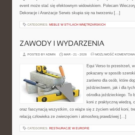
event może stać się efektownym widowiskiem. Polecam Wieczory 
Dekoracje i Aranżacje Serwis skupia się na tworzeniu […]
CATEGORIES:
MEBLE W STYLACH WNĘTRZARSKICH
ZAWODY I WYDARZENIA
POSTED BY ADMIN
MAR - 21 - 2026
MOŻLIWOŚĆ KOMENTOWA
Equi Verso to przestrzeń, w
pokazany w sposób szeroki
zarówno dla osób, które do
jeździectwem, jak i dla tych
ośrodka jeździeckiego. To b
koni z praktyczną wiedzą,
oraz fascynacją wszystkim, co wiąże się z życiem wśród koni, tr
relacją człowieka ze zwierzęciem i atmosferą prawdziwej […]
CATEGORIES:
RESTAURACJE W EUROPIE