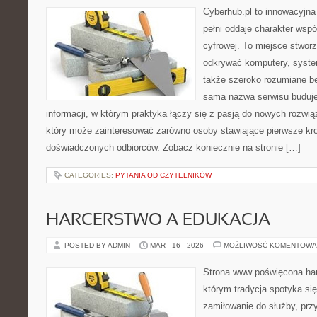
Cyberhub.pl to innowacyjna 
pełni oddaje charakter wspó
cyfrowej. To miejsce stworz
odkrywać komputery, system
także szeroko rozumiane b
sama nazwa serwisu buduje
informacji, w którym praktyka łączy się z pasją do nowych rozwią
który może zainteresować zarówno osoby stawiające pierwsze kroki
doświadczonych odbiorców. Zobacz koniecznie na stronie […]
CATEGORIES:
PYTANIA OD CZYTELNIKÓW
HARCERSTWO A EDUKACJA
POSTED BY ADMIN
MAR - 16 - 2026
MOŻLIWOŚĆ KOMENTOWA
Strona www poświęcona har
którym tradycja spotyka si
zamiłowanie do służby, prz