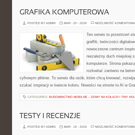
GRAFIKA KOMPUTEROWA
POSTED BY ADMIN
MAR - 20 - 2026
MOŻLIWOŚĆ KOMENTOWA
Ten serwis to przestrzeń s
graffiti, twórczości digitalo
nowoczesne centrum inspira
niezależny duch miejskiej s
komputerze. Strona pokazu
rozkwitać zarówno na betono
cyfrowym płótnie. To serwis dla osób, które chcą kreować, rozwija
szukać inspiracji w świecie koloru. Nowości na stronie to AI w Graf
CATEGORIES:
BUDOWNICTWO MOBILNE – DOMY NA KOŁACH I TINY HO
TESTY I RECENZJE
POSTED BY ADMIN
MAR - 19 - 2026
MOŻLIWOŚĆ KOMENTOWA