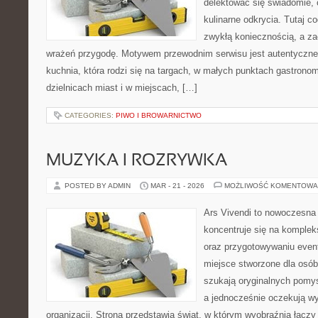
delektować się świadomie, c
kulinarne odkrycia. Tutaj c
zwykłą koniecznością, a z
wrażeń przygodę. Motywem przewodnim serwisu jest autentyczne j
kuchnia, która rodzi się na targach, w małych punktach gastrono
dzielnicach miast i w miejscach, […]
CATEGORIES:
PIWO I BROWARNICTWO
MUZYKA I ROZRYWKA
POSTED BY ADMIN
MAR - 21 - 2026
MOŻLIWOŚĆ KOMENTOWA
Ars Vivendi to nowoczesna 
koncentruje się na komple
oraz przygotowywaniu even
miejsce stworzone dla osób, 
szukają oryginalnych pomy
a jednocześnie oczekują w
organizacji. Strona przedstawia świat, w którym wyobraźnia łączy 