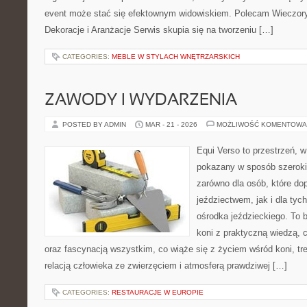
event może stać się efektownym widowiskiem. Polecam Wieczory 
Dekoracje i Aranżacje Serwis skupia się na tworzeniu […]
CATEGORIES:
MEBLE W STYLACH WNĘTRZARSKICH
ZAWODY I WYDARZENIA
POSTED BY ADMIN
MAR - 21 - 2026
MOŻLIWOŚĆ KOMENTOWA
Equi Verso to przestrzeń, w
pokazany w sposób szeroki
zarówno dla osób, które do
jeździectwem, jak i dla tych
ośrodka jeździeckiego. To b
koni z praktyczną wiedzą,
oraz fascynacją wszystkim, co wiąże się z życiem wśród koni, tr
relacją człowieka ze zwierzęciem i atmosferą prawdziwej […]
CATEGORIES:
RESTAURACJE W EUROPIE