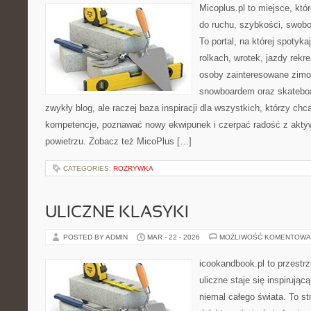
Micoplus.pl to miejsce, któ
do ruchu, szybkości, swobo
To portal, na której spotyka
rolkach, wrotek, jazdy rekre
osoby zainteresowane zimo
snowboardem oraz skateboar
zwykły blog, ale raczej baza inspiracji dla wszystkich, którzy chc
kompetencje, poznawać nowy ekwipunek i czerpać radość z akt
powietrzu. Zobacz też MicoPlus […]
CATEGORIES:
ROZRYWKA
ULICZNE KLASYKI
POSTED BY ADMIN
MAR - 22 - 2026
MOŻLIWOŚĆ KOMENTOWA
icookandbook.pl to przestr
uliczne staje się inspirują
niemal całego świata. To st