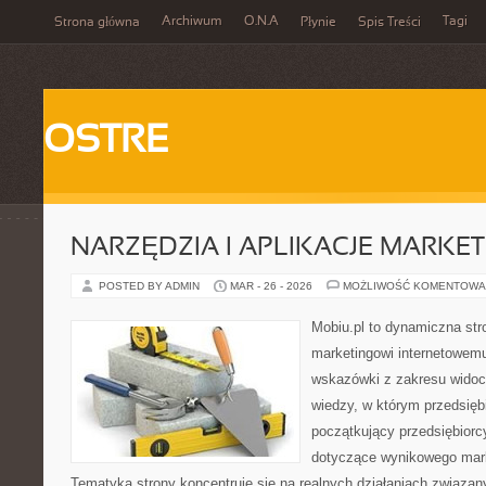
Archiwum
O.N.A
Tagi
Strona główna
Płynie
Spis Treści
OSTRE
NARZĘDZIA I APLIKACJE MARKE
POSTED BY ADMIN
MAR - 26 - 2026
MOŻLIWOŚĆ KOMENTOWA
Mobiu.pl to dynamiczna str
marketingowi internetowemu
wskazówki z zakresu widoc
wiedzy, w którym przedsiębi
początkujący przedsiębiorc
dotyczące wynikowego mark
Tematyka strony koncentruje się na realnych działaniach związa