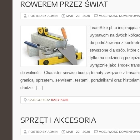
ROWEREM PRZEZ ŚWIAT
POSTED BY ADMIN
MAR - 23 - 2026
MOŻLIWOŚĆ KOMENTOWA
TeamBike.pl to inspirująca
wyprawom na dwóch kółkach
do podróżowania z konkret
stworzone dla osób, które 
tylko na codzienną przejażd
wyłącznie jako środek transp
do wolności. Charakter serwisu budują tematy związane z trasam
granicą, sprzętem, serwisem, testami, poradnikami oraz historiam
drodze. […]
CATEGORIES:
RASY KONI
SPRZĘT I AKCESORIA
POSTED BY ADMIN
MAR - 22 - 2026
MOŻLIWOŚĆ KOMENTOWA