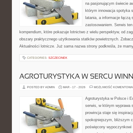
na pasjonującym świecie awi
którym innowacja spotyka 
latania, a informacje łączą
zastosowaniem. Serwis ten
kompendium, które pokazuje lotnictwo z wielu perspektyw, od za
obszary praktycznego użytkowania statków powietrznych. Zobacz
Aktualności lotnicze. Już sama nazwa strony podkreśla, że mam
CATEGORIES:
SZCZECINEK
AGROTURYSTYKA W SERCU WINN
POSTED BY ADMIN
MAR - 17 - 2026
MOŻLIWOŚĆ KOMENTOWA
Agroturystyka w Polsce i Eu
serwis, w którym wyprawa s
prowincja staje się inspira
spokojniejszym, bliższym c
poświęcony wypoczynkowi n