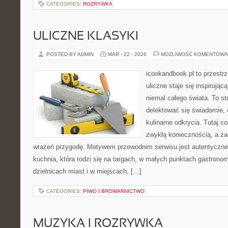
CATEGORIES:
ROZRYWKA
ULICZNE KLASYKI
POSTED BY ADMIN
MAR - 22 - 2026
MOŻLIWOŚĆ KOMENTOWA
icookandbook.pl to przestr
uliczne staje się inspirują
niemal całego świata. To st
delektować się świadomie, c
kulinarne odkrycia. Tutaj c
zwykłą koniecznością, a z
wrażeń przygodę. Motywem przewodnim serwisu jest autentyczne j
kuchnia, która rodzi się na targach, w małych punktach gastrono
dzielnicach miast i w miejscach, […]
CATEGORIES:
PIWO I BROWARNICTWO
MUZYKA I ROZRYWKA