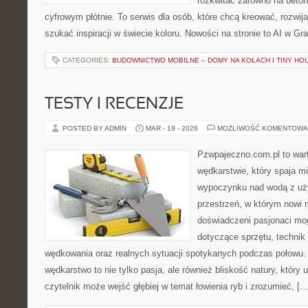
rozkwitać zarówno na betono
cyfrowym płótnie. To serwis dla osób, które chcą kreować, rozwija
szukać inspiracji w świecie koloru. Nowości na stronie to AI w Graf
CATEGORIES:
BUDOWNICTWO MOBILNE – DOMY NA KOŁACH I TINY HO
TESTY I RECENZJE
POSTED BY ADMIN
MAR - 19 - 2026
MOŻLIWOŚĆ KOMENTOWA
Pzwpajeczno.com.pl to wart
wędkarstwie, który spaja m
wypoczynku nad wodą z uży
przestrzeń, w którym nowi m
doświadczeni pasjonaci mo
dotyczące sprzętu, technik
wędkowania oraz realnych sytuacji spotykanych podczas połowu. 
wędkarstwo to nie tylko pasja, ale również bliskość natury, który 
czytelnik może wejść głębiej w temat łowienia ryb i zrozumieć, […