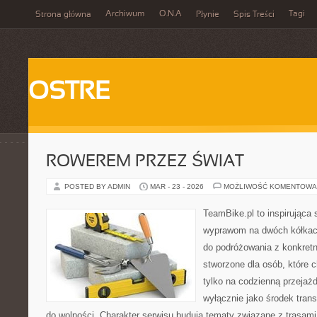
Archiwum
O.N.A
Tagi
Strona główna
Płynie
Spis Treści
OSTRE
ROWEREM PRZEZ ŚWIAT
POSTED BY ADMIN
MAR - 23 - 2026
MOŻLIWOŚĆ KOMENTOWA
TeamBike.pl to inspirująca
wyprawom na dwóch kółkach
do podróżowania z konkret
stworzone dla osób, które 
tylko na codzienną przejażd
wyłącznie jako środek transp
do wolności. Charakter serwisu budują tematy związane z trasam