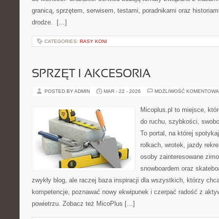
granicą, sprzętem, serwisem, testami, poradnikami oraz historiam
drodze. […]
CATEGORIES:
RASY KONI
SPRZĘT I AKCESORIA
POSTED BY ADMIN
MAR - 22 - 2026
MOŻLIWOŚĆ KOMENTOWA
Micoplus.pl to miejsce, któ
do ruchu, szybkości, swobo
To portal, na której spotyka
rolkach, wrotek, jazdy rekre
osoby zainteresowane zimo
snowboardem oraz skateboar
zwykły blog, ale raczej baza inspiracji dla wszystkich, którzy chc
kompetencje, poznawać nowy ekwipunek i czerpać radość z akt
powietrzu. Zobacz też MicoPlus […]