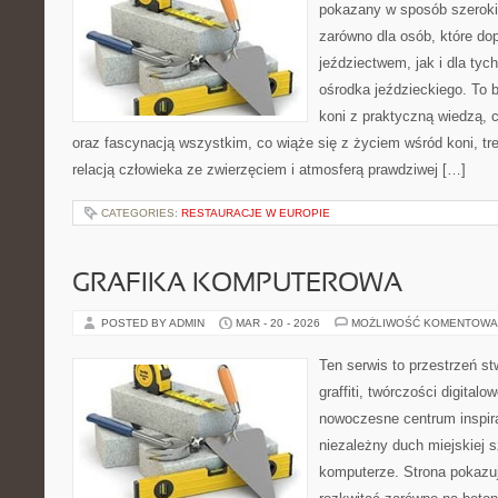
pokazany w sposób szeroki
zarówno dla osób, które do
jeździectwem, jak i dla tych
ośrodka jeździeckiego. To b
koni z praktyczną wiedzą,
oraz fascynacją wszystkim, co wiąże się z życiem wśród koni, tr
relacją człowieka ze zwierzęciem i atmosferą prawdziwej […]
CATEGORIES:
RESTAURACJE W EUROPIE
GRAFIKA KOMPUTEROWA
POSTED BY ADMIN
MAR - 20 - 2026
MOŻLIWOŚĆ KOMENTOWA
Ten serwis to przestrzeń s
graffiti, twórczości digitalo
nowoczesne centrum inspira
niezależny duch miejskiej s
komputerze. Strona pokazu