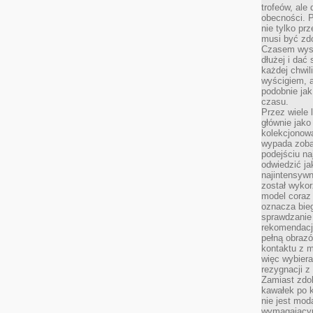
trofeów, ale
obecności. 
nie tylko prz
musi być zd
Czasem wyst
dłużej i dać
każdej chwil
wyścigiem, a
podobnie jak
czasu.
Przez wiele 
głównie jak
kolekcjonowa
wypada zoba
podejściu na
odwiedzić ja
najintensywn
został wyko
model coraz
oznacza biega
sprawdzanie 
rekomendacji
pełną obraz
kontaktu z 
więc wybiera
rezygnacji z
Zamiast zdo
kawałek po 
nie jest mod
wymagającym 