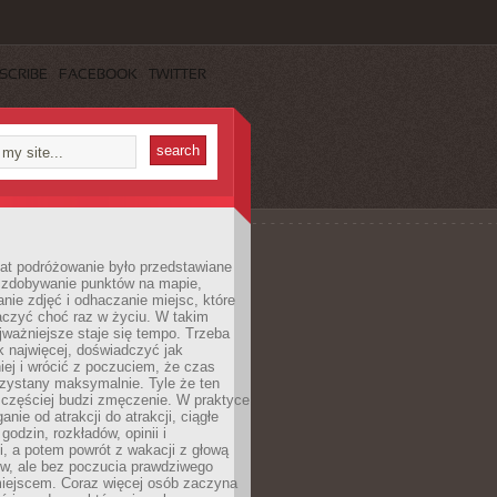
SCRIBE
FACEBOOK
TWITTER
lat podróżowanie było przedstawiane
o zdobywanie punktów na mapie,
nie zdjęć i odhaczanie miejsc, które
czyć choć raz w życiu. W takim
jważniejsze staje się tempo. Trzeba
k najwięcej, doświadczyć jak
iej i wrócić z poczuciem, że czas
rzystany maksymalnie. Tyle że ten
 częściej budzi zmęczenie. W praktyce
nie od atrakcji do atrakcji, ciągłe
godzin, rozkładów, opinii i
, a potem powrót z wakacji z głową
ów, ale bez poczucia prawdziwego
miejscem. Coraz więcej osób zaczyna