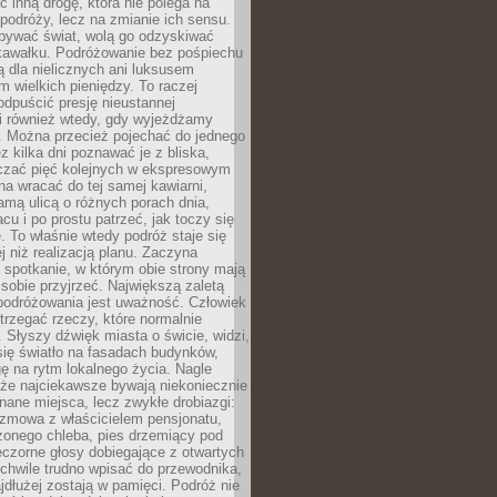
ć inną drogę, która nie polega na
 podróży, lecz na zmianie ich sensu.
bywać świat, wolą go odzyskiwać
kawałku. Podróżowanie bez pośpiechu
ą dla nielicznych ani luksusem
wielkich pieniędzy. To raczej
odpuścić presję nieustannej
i również wtedy, gdy wyjeżdżamy
 Można przecież pojechać do jednego
ez kilka dni poznawać je z bliska,
iczać pięć kolejnych w ekspresowym
a wracać do tej samej kawiarni,
amą ulicą o różnych porach dnia,
acu i po prostu patrzeć, jak toczy się
. To właśnie wtedy podróż staje się
 niż realizacją planu. Zaczyna
spotkanie, w którym obie strony mają
 sobie przyjrzeć. Największą zaletą
podróżowania jest uważność. Człowiek
rzegać rzeczy, które normalnie
e. Słyszy dźwięk miasta o świcie, widzi,
się światło na fasadach budynków,
 na rytm lokalnego życia. Nagle
 że najciekawsze bywają niekoniecznie
znane miejsca, lecz zwykłe drobiazgi:
ozmowa z właścicielem pensjonatu,
zonego chleba, pies drzemiący pod
czorne głosy dobiegające z otwartych
 chwile trudno wpisać do przewodnika,
ajdłużej zostają w pamięci. Podróż nie