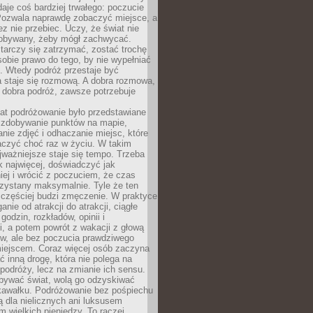
 daje coś bardziej trwałego: poczucie
Pozwala naprawdę zobaczyć miejsce, a
ez nie przebiec. Uczy, że świat nie
obywany, żeby mógł zachwycać.
arczy się zatrzymać, zostać trochę
 sobie prawo do tego, by nie wypełniać
i. Wtedy podróż przestaje być
 staje się rozmową. A dobra rozmowa,
 dobra podróż, zawsze potrzebuje
lat podróżowanie było przedstawiane
o zdobywanie punktów na mapie,
nie zdjęć i odhaczanie miejsc, które
czyć choć raz w życiu. W takim
jważniejsze staje się tempo. Trzeba
k najwięcej, doświadczyć jak
iej i wrócić z poczuciem, że czas
rzystany maksymalnie. Tyle że ten
 częściej budzi zmęczenie. W praktyce
nie od atrakcji do atrakcji, ciągłe
godzin, rozkładów, opinii i
, a potem powrót z wakacji z głową
ów, ale bez poczucia prawdziwego
miejscem. Coraz więcej osób zaczyna
ć inną drogę, która nie polega na
 podróży, lecz na zmianie ich sensu.
bywać świat, wolą go odzyskiwać
kawałku. Podróżowanie bez pośpiechu
ą dla nielicznych ani luksusem
wielkich pieniędzy. To raczej