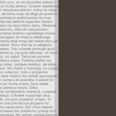
róż uczy, że nie wszystkie wartości
zyć liczbą atrakcji. Czasem największą
st odzyskana lekkość, której nie widać
, ale którą czuje się długo po powrocie.
wolniejsze podróżowanie nie musi
łącznie dalekich wyjazdów. Bardzo
wdza się także blisko domu. Weekend
teczku, kilka dni nad jeziorem,
eznanej dzielnicy sąsiedniego miasta
 pociągiem do miejsca oddalonego
odzinę drogi mogą dać równie dużo jak
odróż. Klucz tkwi nie w odległości,
wieniu. Gdy człowiek przestaje gonić
arnością, zaczyna odkrywać, że świat
zy, niż sądził. Także ten pozornie
 dobrze znany. Powolna podróż ma
ą zaletę: zostawia niedosyt, ale dobry,
syt. Nie chodzi o frustrację, że czegoś
my zobaczyć, tylko o przyjemne
 dane miejsce nie zostało wyczerpane.
t zachęca do powrotów. A powrót do
re już trochę znamy, bywa nawet
iż pierwsza wizyta. Znika
ne zachłyśnięcie nowością, a pojawia
relacja. Człowiek rozpoznaje ulice,
ki, zaczyna zauważać zmiany. To
e znacznie bliższe przyjaźni niż
mu zauroczeniu. Być może właśnie
różowanie bez pośpiechu zyskuje dziś
olenników. Nie oferuje spektakularnych