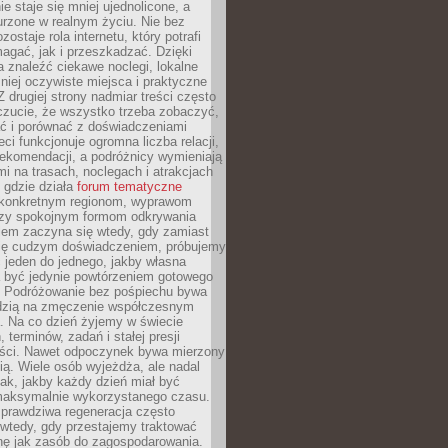
e staje się mniej ujednolicone, a
urzone w realnym życiu. Nie bez
ostaje rola internetu, który potrafi
agać, jak i przeszkadzać. Dzięki
 znaleźć ciekawe noclegi, lokalne
mniej oczywiste miejsca i praktyczne
 drugiej strony nadmiar treści często
czucie, że wszystko trzeba zobaczyć,
ać i porównać z doświadczeniami
eci funkcjonuje ogromna liczba relacji,
rekomendacji, a podróżnicy wymieniają
i na trasach, noclegach i atrakcjach
 gdzie działa
forum tematyczne
konkretnym regionom, wyprawom
zy spokojnym formom odkrywania
lem zaczyna się wtedy, gdy zamiast
się cudzym doświadczeniem, próbujemy
 jeden do jednego, jakby własna
a być jedynie powtórzeniem gotowego
. Podróżowanie bez pośpiechu bywa
dzią na zmęczenie współczesnym
. Na co dzień żyjemy w świecie
 terminów, zadań i stałej presji
ści. Nawet odpoczynek bywa mierzony
ą. Wiele osób wyjeżdża, ale nadal
tak, jakby każdy dzień miał być
maksymalnie wykorzystanego czasu.
rawdziwa regeneracja często
wtedy, gdy przestajemy traktować
nę jak zasób do zagospodarowania.