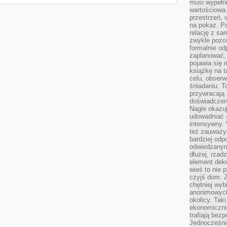
musi wypełni
wartościowa.
przestrzeń, 
na pokaz. P
relację z s
zwykle pozos
formalnie o
zaplanować,
pojawia się 
książkę na t
celu, obserw
śniadaniu. T
przywracają 
doświadczeni
Nagle okazuj
udowadniać s
intensywny. 
też zauważy
bardziej odp
odwiedzanym
dłużej, rzad
element deko
wieś to nie 
czyjś dom. 
chętniej wyb
anonimowych
okolicy. Tak
ekonomiczni
trafiają bez
Jednocześni