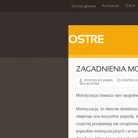
Archiwum
O.N.A
Strona główna
OSTRE
ZAGADNIENIA M
POSTED BY ADMIN
POSTED ON 
WYŁĄCZONA
Motoryzacja stwarza nam wygodne
Motoryzacja, to obecnie dziedzina
obejmuje ona wszystkie pojazdy, 
częściej przejawiają się urządzen
pojazdów motoryzacyjnych i w ten 