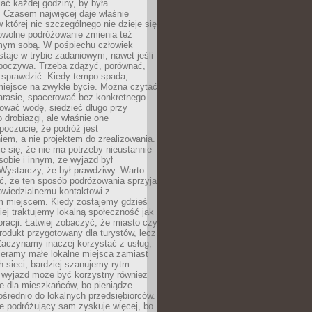
ać każdej godziny, by była
 Czasem najwięcej daje właśnie
w której nic szczególnego nie dzieje się
owolne podróżowanie zmienia też
amym sobą. W pośpiechu człowiek
taje w trybie zadaniowym, nawet jeśli
dpoczywa. Trzeba zdążyć, porównać,
 sprawdzić. Kiedy tempo spada,
miejsce na zwykłe bycie. Można czytać
arasie, spacerować bez konkretnego
ować wodę, siedzieć długo przy
o drobiazgi, ale właśnie one
poczucie, że podróż jest
em, a nie projektem do zrealizowania.
e się, że nie ma potrzeby nieustannie
obie i innym, że wyjazd był
Wystarczy, że był prawdziwy. Warto
ć, że ten sposób podróżowania sprzyja
owiedzialnemu kontaktowi z
 miejscem. Kiedy zostajemy gdzieś
ziej traktujemy lokalną społeczność jak
racji. Łatwiej zobaczyć, że miasto czy
produkt przygotowany dla turystów, lecz
Zaczynamy inaczej korzystać z usług,
ieramy małe lokalne miejsca zamiast
 sieci, bardziej szanujemy rytm
i wyjazd może być korzystny również
e dla mieszkańców, bo pieniądze
pośrednio do lokalnych przedsiębiorców.
e podróżujący sam zyskuje więcej, bo