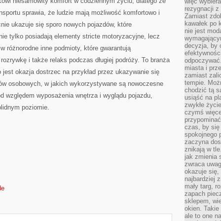
ekowi niesamowity komfort w codziennym życiu, dlatego że
więc wybiera
rezygnacji z
nsportu sprawia, że ludzie mają możliwość komfortowo i
Zamiast zdo
kawałek po 
nie ukazuje się sporo nowych pojazdów, które
nie jest mod
ie tylko posiadają elementy stricte motoryzacyjne, lecz
wymagającym 
decyzja, by 
w różnorodne inne podmioty, które gwarantują
efektywnośc
rozrywkę i także relaks podczas długiej podróży. To branża
odpoczywać.
miasta i prz
o jest okazja dostrzec na przykład przez ukazywanie się
zamiast zal
tempie. Możn
dów osobowych, w jakich wykorzystywane są nowoczesne
chodzić tą s
od względem wyposażenia wnętrza i wyglądu pojazdu,
usiąść na pl
zwykłe życie
olidnym poziomie.
czymś więcej
przypominać 
czas, by się
spokojnego 
zaczyna dost
znikają w tl
jak zmienia 
zwraca uwagę
okazuje się,
najbardziej 
mały targ, r
de
zapach piec
sklepem, wie
okien. Takie
ale to one n