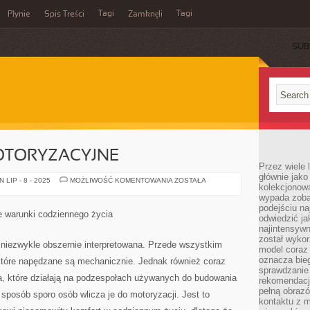
Tagi
Tagi
Płynie
Spis Treści
Zamknęli
SUB
OTORYZACYJNE
Przez wiele 
głównie jak
ZAGADNIENIA
LIP - 8 - 2025
MOŻLIWOŚĆ KOMENTOWANIA
ZOSTAŁA
kolekcjonowa
MOTORYZACYJNE
wypada zoba
podejściu na
 warunki codziennego życia
odwiedzić ja
najintensywn
został wyko
 niezwykle obszernie interpretowana. Przede wszystkim
model coraz
oznacza biega
które napędzane są mechanicznie. Jednak również coraz
sprawdzanie 
ia, które działają na podzespołach używanych do budowania
rekomendacji
pełną obraz
sposób sporo osób wlicza je do motoryzacji. Jest to
kontaktu z 