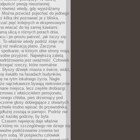
odpuścić presję nieustannej
i również wtedy, gdy wyjeżdżamy
 Można przecież pojechać do jednego
ez kilka dni poznawać je z bliska,
iczać pięć kolejnych w ekspresowym
a wracać do tej samej kawiarni,
amą ulicą o różnych porach dnia,
acu i po prostu patrzeć, jak toczy się
. To właśnie wtedy podróż staje się
 niż realizacją planu. Zaczyna
spotkanie, w którym obie strony mają
 sobie przyjrzeć. Największą zaletą
podróżowania jest uważność. Człowiek
rzegać rzeczy, które normalnie
e. Słyszy dźwięk miasta o świcie, widzi,
się światło na fasadach budynków,
 na rytm lokalnego życia. Nagle
 że najciekawsze bywają niekoniecznie
znane miejsca, lecz zwykłe drobiazgi:
ozmowa z właścicielem pensjonatu,
zonego chleba, pies drzemiący pod
czorne głosy dobiegające z otwartych
 chwile trudno wpisać do przewodnika,
ajdłużej zostają w pamięci. Podróż nie
ać każdej godziny, by była
 Czasem najwięcej daje właśnie
w której nic szczególnego nie dzieje się
owolne podróżowanie zmienia też
amym sobą. W pośpiechu człowiek
taje w trybie zadaniowym, nawet jeśli