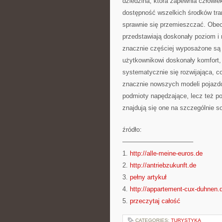
dziedzina, która zapewnia człowi
dostępność wszelkich środków tra
sprawnie się przemieszczać. Obec
przedstawiają doskonały poziom i n
znacznie częściej wyposażone są 
użytkownikowi doskonały komfort, 
systematycznie się rozwijająca, c
znacznie nowszych modeli pojaz
podmioty napędzające, lecz też p
znajdują się one na szczególnie s
źródło:
———————————
1.
http://alle-meine-euros.de
2.
http://antriebzukunft.de
3.
pełny artykuł
4.
http://appartement-cux-duhnen.
5.
przeczytaj całość
CATEGORIES:
TURYSTYKA