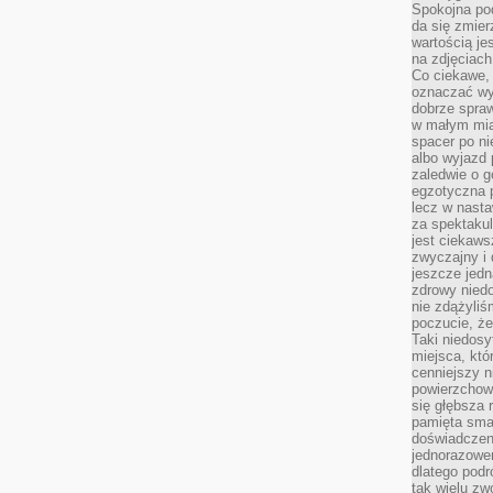
Spokojna pod
da się zmier
wartością je
na zdjęciach
Co ciekawe, 
oznaczać wy
dobrze spra
w małym mias
spacer po ni
albo wyjazd
zaledwie o g
egzotyczna p
lecz w nasta
za spektakul
jest ciekaws
zwyczajny i
jeszcze jedn
zdrowy niedo
nie zdążyliś
poczucie, że
Taki niedosy
miejsca, któ
cenniejszy n
powierzchow
się głębsza 
pamięta sma
doświadczeni
jednorazowe
dlatego pod
tak wielu zw