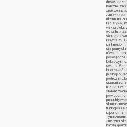
doświadczeni
bardziej zan
znaczenia poz
zarówno pom
niemu można
inicjatywy, 
wskazówki. Z
wywołuje po
sfotografow
innych. W si
rankingów i 
się pomysłam
również tam,
poświęcone 
kolejowym c
świata. Prob
inspirować 
je skopiować
podróż miał
scenariusza
też odpowie
stylem życia
powiadomień,
produktywno
skuteczności
funkcjonuje 
raportem z 
Tymczasem p
zaczyna się 
każdą godzi