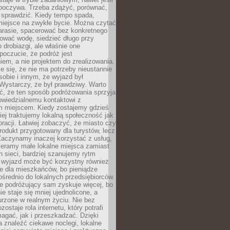
dpoczywa. Trzeba zdążyć, porównać,
 sprawdzić. Kiedy tempo spada,
miejsce na zwykłe bycie. Można czytać
arasie, spacerować bez konkretnego
ować wodę, siedzieć długo przy
o drobiazgi, ale właśnie one
poczucie, że podróż jest
em, a nie projektem do zrealizowania.
e się, że nie ma potrzeby nieustannie
obie i innym, że wyjazd był
Wystarczy, że był prawdziwy. Warto
ć, że ten sposób podróżowania sprzyja
owiedzialnemu kontaktowi z
 miejscem. Kiedy zostajemy gdzieś
ziej traktujemy lokalną społeczność jak
racji. Łatwiej zobaczyć, że miasto czy
produkt przygotowany dla turystów, lecz
Zaczynamy inaczej korzystać z usług,
ieramy małe lokalne miejsca zamiast
 sieci, bardziej szanujemy rytm
i wyjazd może być korzystny również
e dla mieszkańców, bo pieniądze
pośrednio do lokalnych przedsiębiorców.
e podróżujący sam zyskuje więcej, bo
e staje się mniej ujednolicone, a
urzone w realnym życiu. Nie bez
ostaje rola internetu, który potrafi
agać, jak i przeszkadzać. Dzięki
 znaleźć ciekawe noclegi, lokalne