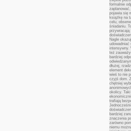
formalnie o
zaplanować,
pojawia się 
książkę na t
celu, obserw
śniadaniu. T
przywracają 
doświadczeni
Nagle okazuj
udowadniać s
intensywny. 
też zauważy
bardziej odp
odwiedzanym
dłużej, rzad
element deko
wieś to nie 
czyjś dom. 
chętniej wyb
anonimowych
okolicy. Tak
ekonomiczni
trafiają bez
Jednocześni
doświadczeni
bardziej zan
znaczenia poz
zarówno pom
niemu można