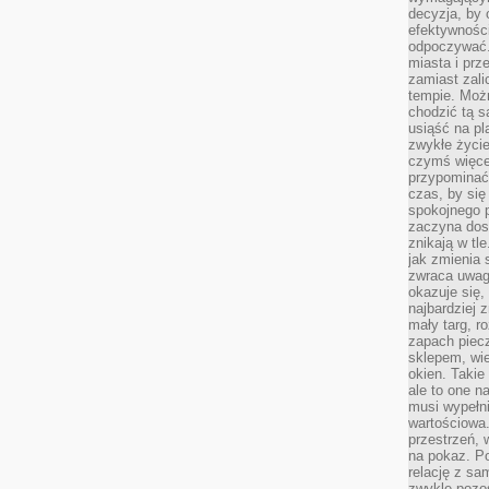
decyzja, by 
efektywnośc
odpoczywać.
miasta i prz
zamiast zal
tempie. Możn
chodzić tą s
usiąść na pl
zwykłe życie
czymś więcej
przypominać 
czas, by się
spokojnego 
zaczyna dost
znikają w tl
jak zmienia 
zwraca uwagę
okazuje się,
najbardziej 
mały targ, r
zapach piec
sklepem, wie
okien. Takie
ale to one n
musi wypełni
wartościowa.
przestrzeń, 
na pokaz. P
relację z s
zwykle pozos