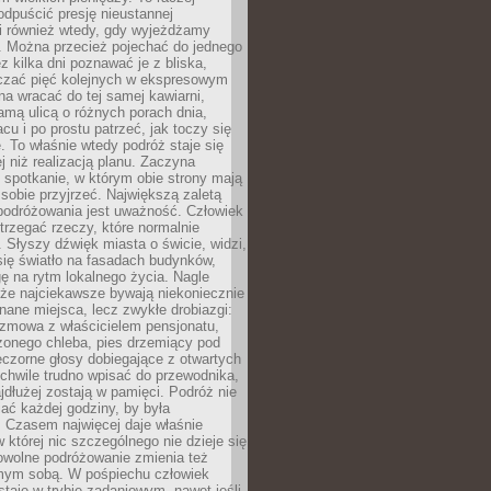
odpuścić presję nieustannej
i również wtedy, gdy wyjeżdżamy
 Można przecież pojechać do jednego
ez kilka dni poznawać je z bliska,
iczać pięć kolejnych w ekspresowym
a wracać do tej samej kawiarni,
amą ulicą o różnych porach dnia,
acu i po prostu patrzeć, jak toczy się
. To właśnie wtedy podróż staje się
 niż realizacją planu. Zaczyna
spotkanie, w którym obie strony mają
 sobie przyjrzeć. Największą zaletą
podróżowania jest uważność. Człowiek
rzegać rzeczy, które normalnie
e. Słyszy dźwięk miasta o świcie, widzi,
się światło na fasadach budynków,
 na rytm lokalnego życia. Nagle
 że najciekawsze bywają niekoniecznie
znane miejsca, lecz zwykłe drobiazgi:
ozmowa z właścicielem pensjonatu,
zonego chleba, pies drzemiący pod
czorne głosy dobiegające z otwartych
 chwile trudno wpisać do przewodnika,
ajdłużej zostają w pamięci. Podróż nie
ać każdej godziny, by była
 Czasem najwięcej daje właśnie
w której nic szczególnego nie dzieje się
owolne podróżowanie zmienia też
amym sobą. W pośpiechu człowiek
taje w trybie zadaniowym, nawet jeśli