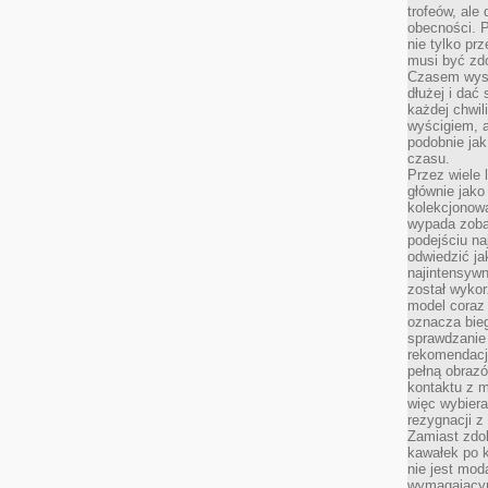
trofeów, ale
obecności. 
nie tylko prz
musi być zd
Czasem wyst
dłużej i dać
każdej chwil
wyścigiem, a
podobnie jak
czasu.
Przez wiele 
głównie jak
kolekcjonowa
wypada zoba
podejściu na
odwiedzić ja
najintensywn
został wyko
model coraz
oznacza biega
sprawdzanie 
rekomendacji
pełną obraz
kontaktu z 
więc wybiera
rezygnacji z
Zamiast zdo
kawałek po 
nie jest mod
wymagającym 