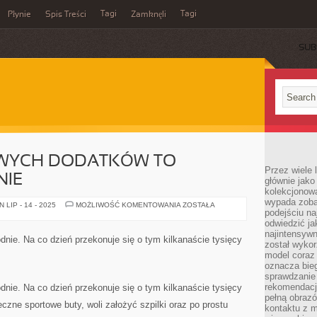
Tagi
Tagi
Płynie
Spis Treści
Zamknęli
SUB
IWYCH DODATKÓW TO
Przez wiele 
NIE
głównie jak
kolekcjonowa
wypada zoba
ZAKUPY
LIP - 14 - 2025
MOŻLIWOŚĆ KOMENTOWANIA
ZOSTAŁA
podejściu na
WŁAŚCIWYCH
DODATKÓW
odwiedzić ja
TO
najintensywn
ISTOTNE
nie. Na co dzień przekonuje się o tym kilkanaście tysięcy
WYZWANIE
został wyko
model coraz
oznacza biega
sprawdzanie 
rekomendacji
nie. Na co dzień przekonuje się o tym kilkanaście tysięcy
pełną obraz
czne sportowe buty, woli założyć szpilki oraz po prostu
kontaktu z 