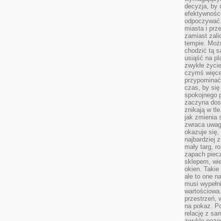
decyzja, by 
efektywnośc
odpoczywać.
miasta i prz
zamiast zal
tempie. Możn
chodzić tą s
usiąść na pl
zwykłe życie
czymś więcej
przypominać 
czas, by się
spokojnego 
zaczyna dost
znikają w tl
jak zmienia 
zwraca uwagę
okazuje się,
najbardziej 
mały targ, r
zapach piec
sklepem, wie
okien. Takie
ale to one n
musi wypełni
wartościowa.
przestrzeń, 
na pokaz. P
relację z s
zwykle pozos