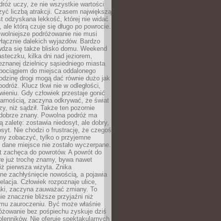
róż uczy, że nie wszystkie wartości
zyć liczbą atrakcji. Czasem największą
st odzyskana lekkość, której nie widać
, ale którą czuje się długo po powrocie.
wolniejsze podróżowanie nie musi
łącznie dalekich wyjazdów. Bardzo
wdza się także blisko domu. Weekend
teczku, kilka dni nad jeziorem,
eznanej dzielnicy sąsiedniego miasta
 pociągiem do miejsca oddalonego
odzinę drogi mogą dać równie dużo jak
odróż. Klucz tkwi nie w odległości,
wieniu. Gdy człowiek przestaje gonić
arnością, zaczyna odkrywać, że świat
zy, niż sądził. Także ten pozornie
 dobrze znany. Powolna podróż ma
ą zaletę: zostawia niedosyt, ale dobry,
syt. Nie chodzi o frustrację, że czegoś
my zobaczyć, tylko o przyjemne
 dane miejsce nie zostało wyczerpane.
t zachęca do powrotów. A powrót do
re już trochę znamy, bywa nawet
iż pierwsza wizyta. Znika
ne zachłyśnięcie nowością, a pojawia
relacja. Człowiek rozpoznaje ulice,
ki, zaczyna zauważać zmiany. To
e znacznie bliższe przyjaźni niż
mu zauroczeniu. Być może właśnie
różowanie bez pośpiechu zyskuje dziś
olenników. Nie oferuje spektakularnych