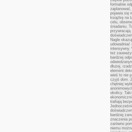
formalnie o
zaplanować,
pojawia się 
książkę na t
celu, obserw
śniadaniu. T
przywracają 
doświadczeni
Nagle okazuj
udowadniać s
intensywny. 
też zauważy
bardziej odp
odwiedzanym
dłużej, rzad
element deko
wieś to nie 
czyjś dom. 
chętniej wyb
anonimowych
okolicy. Tak
ekonomiczni
trafiają bez
Jednocześni
doświadczeni
bardziej zan
znaczenia poz
zarówno pom
niemu można