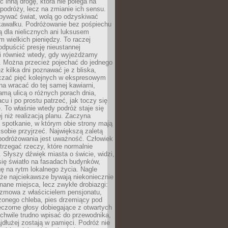
ć inną drogę, która nie polega na
 podróży, lecz na zmianie ich sensu.
bywać świat, wolą go odzyskiwać
kawałku. Podróżowanie bez pośpiechu
ą dla nielicznych ani luksusem
wielkich pieniędzy. To raczej
odpuścić presję nieustannej
i również wtedy, gdy wyjeżdżamy
 Można przecież pojechać do jednego
ez kilka dni poznawać je z bliska,
iczać pięć kolejnych w ekspresowym
a wracać do tej samej kawiarni,
amą ulicą o różnych porach dnia,
acu i po prostu patrzeć, jak toczy się
. To właśnie wtedy podróż staje się
 niż realizacją planu. Zaczyna
spotkanie, w którym obie strony mają
 sobie przyjrzeć. Największą zaletą
podróżowania jest uważność. Człowiek
rzegać rzeczy, które normalnie
e. Słyszy dźwięk miasta o świcie, widzi,
się światło na fasadach budynków,
 na rytm lokalnego życia. Nagle
 że najciekawsze bywają niekoniecznie
znane miejsca, lecz zwykłe drobiazgi:
ozmowa z właścicielem pensjonatu,
zonego chleba, pies drzemiący pod
czorne głosy dobiegające z otwartych
 chwile trudno wpisać do przewodnika,
ajdłużej zostają w pamięci. Podróż nie