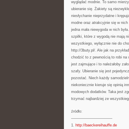
wyglądać modnie. To samo mierzy s
ubieranie się. Żakiety są niezwykl
niesłychanie nieprzydatne i krępu
modne oraz atrakcyjnie się w nich
jedna mała niewygoda w nich była. 
szpilki, które z wygodą nie mają n
wszystkiego, wyłącznie nie do cho
http://3buty.pl/. Ale jak na przykł
chodzić to z pewnością to robi n
jest zajmujące i to należałoby zał
szafy. Ubieranie się jest pojedyn
pozostać. Niech każdy samodzieln
niekoniecznie kieruje się opinią i
modowych dodatków. Taka jest zgo
trzymać najbardziej ze wszystkie
źródło:
———————————
1.
http://baeckereihauffe.de