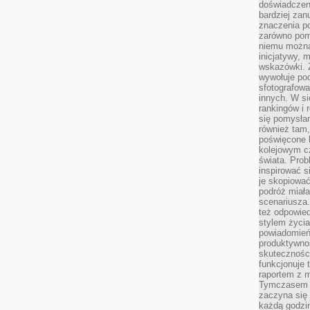
doświadczeni
bardziej zan
znaczenia poz
zarówno pom
niemu można
inicjatywy, 
wskazówki. Z
wywołuje po
sfotografow
innych. W si
rankingów i 
się pomysłam
również tam,
poświęcone 
kolejowym c
świata. Prob
inspirować 
je skopiować
podróż miał
scenariusza
też odpowie
stylem życia
powiadomień,
produktywno
skuteczności
funkcjonuje 
raportem z 
Tymczasem p
zaczyna się 
każdą godzi