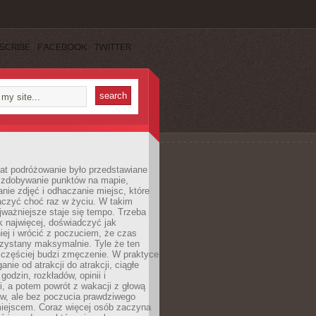
SCRIBE
FACEBOOK
TWITTER
lat podróżowanie było przedstawiane
o zdobywanie punktów na mapie,
nie zdjęć i odhaczanie miejsc, które
czyć choć raz w życiu. W takim
jważniejsze staje się tempo. Trzeba
k najwięcej, doświadczyć jak
iej i wrócić z poczuciem, że czas
rzystany maksymalnie. Tyle że ten
 częściej budzi zmęczenie. W praktyce
nie od atrakcji do atrakcji, ciągłe
godzin, rozkładów, opinii i
, a potem powrót z wakacji z głową
ów, ale bez poczucia prawdziwego
miejscem. Coraz więcej osób zaczyna