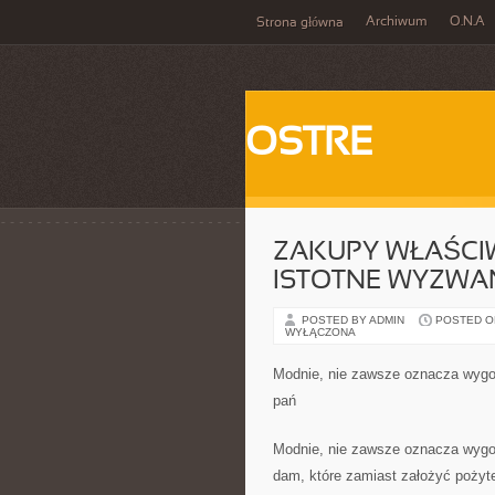
Archiwum
O.N.A
Strona główna
OSTRE
ZAKUPY WŁAŚC
ISTOTNE WYZWA
POSTED BY ADMIN
POSTED ON 
WYŁĄCZONA
Modnie, nie zawsze oznacza wygod
pań
Modnie, nie zawsze oznacza wygod
dam, które zamiast założyć pożyte