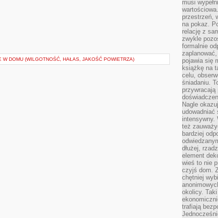
musi wypełni
wartościowa.
przestrzeń, 
na pokaz. P
relację z s
zwykle pozos
formalnie o
zaplanować,
E W DOMU (WILGOTNOŚĆ, HAŁAS, JAKOŚĆ POWIETRZA)
pojawia się 
książkę na t
celu, obserw
śniadaniu. T
przywracają 
doświadczeni
Nagle okazuj
udowadniać s
intensywny. 
też zauważy
bardziej odp
odwiedzanym
dłużej, rzad
element deko
wieś to nie 
czyjś dom. 
chętniej wyb
anonimowych
okolicy. Tak
ekonomiczni
trafiają bez
Jednocześni