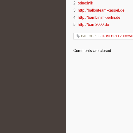
2.
odnośnik
3.
http://ballonteam-kassel.de
4.
http://bambinim-berlin.de
5.
http://ban-2000.de
CATEGORIES:
KOMFORT I ZDROWI
Comments are closed.