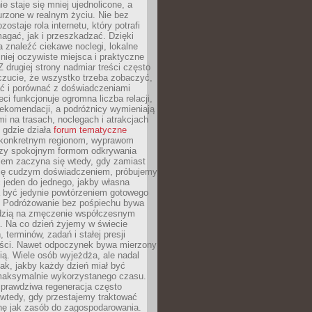
e staje się mniej ujednolicone, a
urzone w realnym życiu. Nie bez
ostaje rola internetu, który potrafi
agać, jak i przeszkadzać. Dzięki
 znaleźć ciekawe noclegi, lokalne
mniej oczywiste miejsca i praktyczne
 drugiej strony nadmiar treści często
czucie, że wszystko trzeba zobaczyć,
ać i porównać z doświadczeniami
eci funkcjonuje ogromna liczba relacji,
rekomendacji, a podróżnicy wymieniają
i na trasach, noclegach i atrakcjach
 gdzie działa
forum tematyczne
konkretnym regionom, wyprawom
zy spokojnym formom odkrywania
lem zaczyna się wtedy, gdy zamiast
się cudzym doświadczeniem, próbujemy
 jeden do jednego, jakby własna
a być jedynie powtórzeniem gotowego
. Podróżowanie bez pośpiechu bywa
dzią na zmęczenie współczesnym
. Na co dzień żyjemy w świecie
 terminów, zadań i stałej presji
ści. Nawet odpoczynek bywa mierzony
ą. Wiele osób wyjeżdża, ale nadal
tak, jakby każdy dzień miał być
maksymalnie wykorzystanego czasu.
rawdziwa regeneracja często
wtedy, gdy przestajemy traktować
nę jak zasób do zagospodarowania.