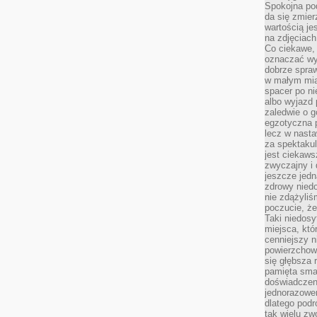
Spokojna pod
da się zmier
wartością je
na zdjęciach
Co ciekawe, 
oznaczać wy
dobrze spra
w małym mias
spacer po ni
albo wyjazd
zaledwie o g
egzotyczna p
lecz w nasta
za spektakul
jest ciekaws
zwyczajny i
jeszcze jedn
zdrowy niedo
nie zdążyliś
poczucie, że
Taki niedosy
miejsca, któ
cenniejszy n
powierzchow
się głębsza 
pamięta sma
doświadczeni
jednorazowe
dlatego pod
tak wielu zw