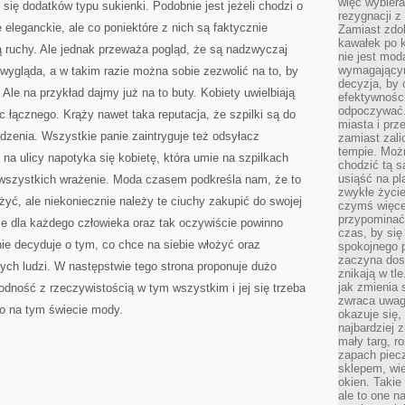
więc wybiera
ię dodatków typu sukienki. Podobnie jest jeżeli chodzi o
rezygnacji z
e eleganckie, ale co poniektóre z nich są faktycznie
Zamiast zdo
kawałek po 
ją ruchy. Ale jednak przeważa pogląd, że są nadzwyczaj
nie jest mod
wymagającym 
 wygląda, a w takim razie można sobie zezwolić na to, by
decyzja, by 
Ale na przykład dajmy już na to buty. Kobiety uwielbiają
efektywnośc
odpoczywać.
ic łącznego. Krąży nawet taka reputacja, że szpilki są do
miasta i prz
dzenia. Wszystkie panie zaintryguje też odsyłacz
zamiast zal
tempie. Możn
ad na ulicy napotyka się kobietę, która umie na szpilkach
chodzić tą s
usiąść na pl
a wszystkich wrażenie. Moda czasem podkreśla nam, że to
zwykłe życie
ożyć, ale niekoniecznie należy te ciuchy zakupić do swojej
czymś więcej
przypominać 
cze dla każdego człowieka oraz tak oczywiście powinno
czas, by się
ie decyduje o tym, co chce na siebie włożyć oraz
spokojnego 
zaczyna dost
nnych ludzi. W następstwie tego strona proponuje dużo
znikają w tl
jak zmienia 
dność z rzeczywistością w tym wszystkim i jej się trzeba
zwraca uwagę
go na tym świecie mody.
okazuje się,
najbardziej 
mały targ, r
zapach piec
sklepem, wie
okien. Takie
ale to one n