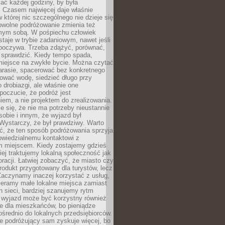
ać każdej godziny, by była
 Czasem najwięcej daje właśnie
w której nic szczególnego nie dzieje się
owolne podróżowanie zmienia też
amym sobą. W pośpiechu człowiek
taje w trybie zadaniowym, nawet jeśli
dpoczywa. Trzeba zdążyć, porównać,
 sprawdzić. Kiedy tempo spada,
miejsce na zwykłe bycie. Można czytać
arasie, spacerować bez konkretnego
ować wodę, siedzieć długo przy
o drobiazgi, ale właśnie one
poczucie, że podróż jest
em, a nie projektem do zrealizowania.
e się, że nie ma potrzeby nieustannie
obie i innym, że wyjazd był
Wystarczy, że był prawdziwy. Warto
ć, że ten sposób podróżowania sprzyja
owiedzialnemu kontaktowi z
 miejscem. Kiedy zostajemy gdzieś
ziej traktujemy lokalną społeczność jak
racji. Łatwiej zobaczyć, że miasto czy
produkt przygotowany dla turystów, lecz
Zaczynamy inaczej korzystać z usług,
ieramy małe lokalne miejsca zamiast
 sieci, bardziej szanujemy rytm
i wyjazd może być korzystny również
e dla mieszkańców, bo pieniądze
pośrednio do lokalnych przedsiębiorców.
e podróżujący sam zyskuje więcej, bo