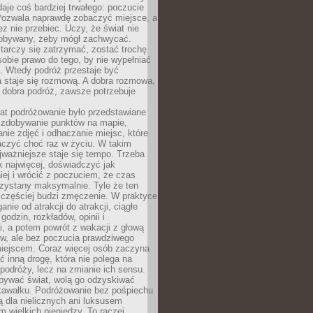
 daje coś bardziej trwałego: poczucie
Pozwala naprawdę zobaczyć miejsce, a
ez nie przebiec. Uczy, że świat nie
obywany, żeby mógł zachwycać.
arczy się zatrzymać, zostać trochę
 sobie prawo do tego, by nie wypełniać
i. Wtedy podróż przestaje być
 staje się rozmową. A dobra rozmowa,
 dobra podróż, zawsze potrzebuje
lat podróżowanie było przedstawiane
o zdobywanie punktów na mapie,
nie zdjęć i odhaczanie miejsc, które
czyć choć raz w życiu. W takim
jważniejsze staje się tempo. Trzeba
k najwięcej, doświadczyć jak
iej i wrócić z poczuciem, że czas
rzystany maksymalnie. Tyle że ten
 częściej budzi zmęczenie. W praktyce
nie od atrakcji do atrakcji, ciągłe
godzin, rozkładów, opinii i
, a potem powrót z wakacji z głową
ów, ale bez poczucia prawdziwego
miejscem. Coraz więcej osób zaczyna
ć inną drogę, która nie polega na
 podróży, lecz na zmianie ich sensu.
bywać świat, wolą go odzyskiwać
kawałku. Podróżowanie bez pośpiechu
ą dla nielicznych ani luksusem
wielkich pieniędzy. To raczej