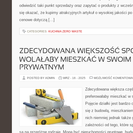
odwiedzić taki punkt sprzedaży oraz zapytać o produkty z wcześ
się okazać, że kupimy atrakcyjnych artykuł o wysokiej jakości po 
cenowe dotyczą […]
CATEGORIES:
KUCHNIA ZERO WASTE
ZDECYDOWANA WIĘKSZOŚĆ SP
WOLAŁABY MIESZKAĆ W SWOIM
PRYWATNYM
POSTED BY ADMIN
WRZ - 16 - 2025
MOŻLIWOŚĆ KOMENTOWA
Zdecydowana większa częś
preferowałaby mieszkać w
Pojęcie działki jest bardzo 
się z budowlą, mieszkaniem
nich niemniej jednak także 
zależności od tego, które sp
są na przeróżne rodzaje. Mogą być nieruchomości gruntowe, bud