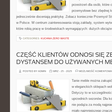
przestrzeń dla osób, które 
przemysłowe bez zbędnej ko
jednocześnie doceniają praktykę. Zobacz koniecznie Przemysł St
w Polsce. W centrum zainteresowania stoją zakłady, system wytw
które robią pracę w środowiskach wymagających: dużych obciążeń
CATEGORIES:
KUCHNIA ZERO WASTE
CZĘŚĆ KLIENTÓW ODNOSI SIĘ 
DYSTANSEM DO UŻYWANYCH ME
POSTED BY ADMIN
WRZ - 25 - 2025
MOŻLIWOŚĆ KOMENTOWA
Tanie meble można zakupić
w eleganckich sklepach wo
Dotyczy to w szczególnośc
uprzednich sezonów. Dla kon
nie podąża za modą najpraw
miało najmniejszego znacze