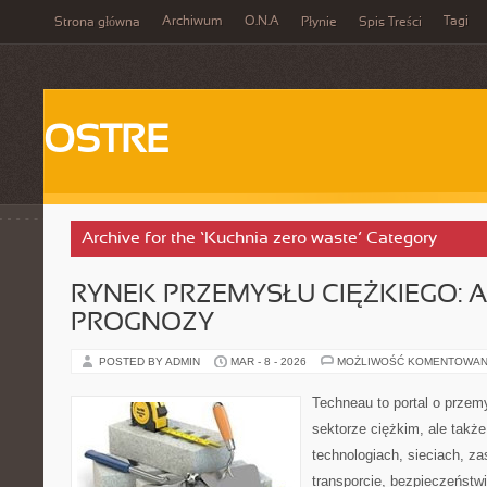
Archiwum
O.N.A
Tagi
Strona główna
Płynie
Spis Treści
OSTRE
Archive for the ‘Kuchnia zero waste’ Category
RYNEK PRZEMYSŁU CIĘŻKIEGO: A
PROGNOZY
POSTED BY ADMIN
MAR - 8 - 2026
MOŻLIWOŚĆ KOMENTOWAN
Techneau to portal o przem
sektorze ciężkim, ale także
technologiach, sieciach, zas
transporcie, bezpieczeństwi