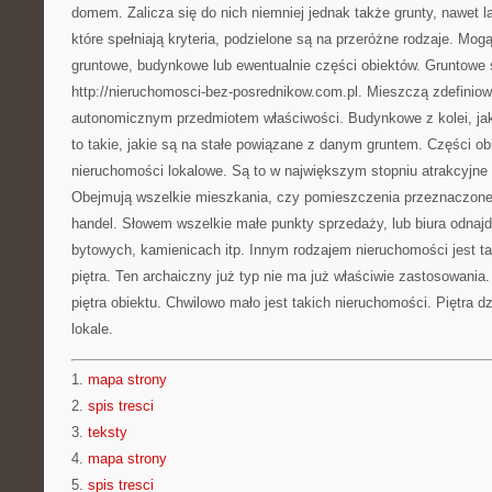
domem. Zalicza się do nich niemniej jednak także grunty, nawet l
które spełniają kryteria, podzielone są na przeróżne rodzaje. Mo
gruntowe, budynkowe lub ewentualnie części obiektów. Gruntowe 
http://nieruchomosci-bez-posrednikow.com.pl. Mieszczą zdefiniow
autonomicznym przedmiotem właściwości. Budynkowe z kolei, j
to takie, jakie są na stałe powiązane z danym gruntem. Części obi
nieruchomości lokalowe. Są to w największym stopniu atrakcyjne
Obejmują wszelkie mieszkania, czy pomieszczenia przeznaczone 
handel. Słowem wszelkie małe punkty sprzedaży, lub biura odnajd
bytowych, kamienicach itp. Innym rodzajem nieruchomości jest 
piętra. Ten archaiczny już typ nie ma już właściwie zastosowani
piętra obiektu. Chwilowo mało jest takich nieruchomości. Piętra d
lokale.
1.
mapa strony
2.
spis tresci
3.
teksty
4.
mapa strony
5.
spis tresci