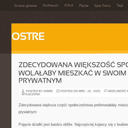
Archiwum
O.N.A
Tagi
Strona główna
Płynie
Spis Treści
OSTRE
ZDECYDOWANA WIĘKSZOŚĆ SP
WOLAŁABY MIESZKAĆ W SWOIM
PRYWATNYM
POSTED BY ADMIN
POSTED ON WRZ - 16 - 2025
MOŻLIWOŚĆ 
WYŁĄCZONA
Zdecydowana większa część społeczeństwa preferowałaby mies
prywatnym
Pojęcie działki jest bardzo obfite. Najczęściej kojarzy się z budo