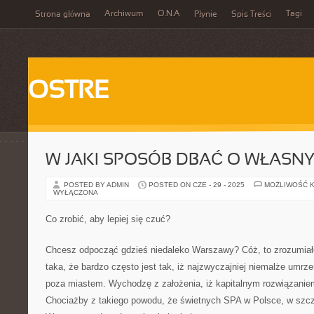
Archiwum
O.N.A
Tagi
Strona główna
Płynie
Spis Treści
OSTRE
W JAKI SPOSÓB DBAĆ O WŁASN
POSTED BY ADMIN
POSTED ON CZE - 29 - 2025
MOŻLIWOŚĆ 
WYŁĄCZONA
Co zrobić, aby lepiej się czuć?
Chcesz odpocząć gdzieś niedaleko Warszawy? Cóż, to zrozumiałe
taka, że bardzo często jest tak, iż najzwyczajniej niemalże umrz
poza miastem. Wychodzę z założenia, iż kapitalnym rozwiązanie
Chociażby z takiego powodu, że świetnych SPA w Polsce, w szcz