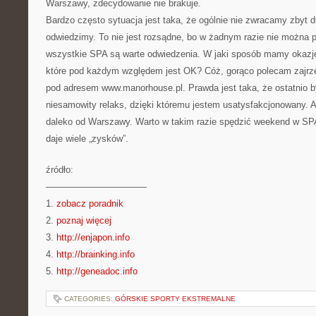
Warszawy, zdecydowanie nie brakuje.
Bardzo często sytuacja jest taka, że ogólnie nie zwracamy zbyt d
odwiedzimy. To nie jest rozsądne, bo w żadnym razie nie można p
wszystkie SPA są warte odwiedzenia. W jaki sposób mamy okazję
które pod każdym względem jest OK? Cóż, gorąco polecam zajrz
pod adresem www.manorhouse.pl. Prawda jest taka, że ostatnio 
niesamowity relaks, dzięki któremu jestem usatysfakcjonowany. A
daleko od Warszawy. Warto w takim razie spędzić weekend w SP
daje wiele „zysków”.
źródło:
———————————
1.
zobacz poradnik
2.
poznaj więcej
3.
http://enjapon.info
4.
http://brainking.info
5.
http://geneadoc.info
CATEGORIES:
GÓRSKIE SPORTY EKSTREMALNE